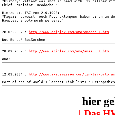
"History: Patient was shot in head with .32 caliber rif
Chief Complaint: Headache."

Hierzu die TAZ vom 2.9.1998: 

"Magazin beweist: Auch Psychoklempner haben einen an de
28.02.2002 : 
http://www.ariplex.com/ama/amadoc01.htm
28.02.2002 : 
http://www.ariplex.com/ama/amaau001.htm
12.03.2004 : 
http://www.akademisyen.com/linkler/orto.as
Part of one of World's largest Link lists : 
Orthopedics
hier ge
[
Das H