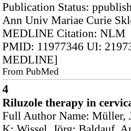
Publication Status: ppublis
Ann Univ Mariae Curie Sk
MEDLINE Citation: NLM
PMID: 11977346 UI: 21973
MEDLINE]
From PubMed
4
Riluzole therapy in cervic
Full Author Name: Müller, 
K; Wissel, Jörg; Baldauf, A