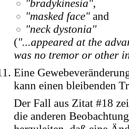
"bradykinesia"
,
"masked face"
and
"neck dystonia"
(
"...appeared at the advan
was no tremor or other i
Eine Gewebeveränderung 
kann einen bleibenden T
Der Fall aus Zitat #18 zei
die anderen Beobachtunge
herzuleiten, daß eine Än