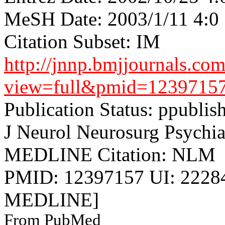
MeSH Date: 2003/1/11 4:0
Citation Subset: IM
http://jnnp.bmjjournals.co
view=full&pmid=1239715
Publication Status: ppublis
J Neurol Neurosurg Psychi
MEDLINE Citation: NLM
PMID: 12397157 UI: 22284
MEDLINE]
From PubMed