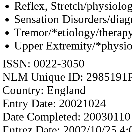
Reflex, Stretch/physiolo
Sensation Disorders/diag
Tremor/*etiology/therap
Upper Extremity/*physi
ISSN: 0022-3050
NLM Unique ID: 2985191
Country: England
Entry Date: 20021024
Date Completed: 20030110
Entrez Date: 2002/10/25 4: