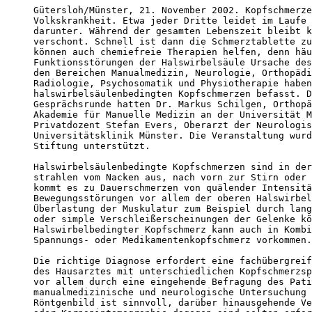
Gütersloh/Münster, 21. November 2002. Kopfschmerze
Volkskrankheit. Etwa jeder Dritte leidet im Laufe 
darunter. Während der gesamten Lebenszeit bleibt k
verschont. Schnell ist dann die Schmerztablette zu
können auch chemiefreie Therapien helfen, denn häu
Funktionsstörungen der Halswirbelsäule Ursache des
den Bereichen Manualmedizin, Neurologie, Orthopädi
Radiologie, Psychosomatik und Physiotherapie haben
halswirbelsäulenbedingten Kopfschmerzen befasst. D
Gesprächsrunde hatten Dr. Markus Schilgen, Orthopä
Akademie für Manuelle Medizin an der Universität M
Privatdozent Stefan Evers, Oberarzt der Neurologis
Universitätsklinik Münster. Die Veranstaltung wurd
Stiftung unterstützt. 

Halswirbelsäulenbedingte Kopfschmerzen sind in der
strahlen vom Nacken aus, nach vorn zur Stirn oder 
kommt es zu Dauerschmerzen von quälender Intensitä
Bewegungsstörungen vor allem der oberen Halswirbel
Überlastung der Muskulatur zum Beispiel durch lang
oder simple Verschleißerscheinungen der Gelenke kö
Halswirbelbedingter Kopfschmerz kann auch in Kombi
Spannungs- oder Medikamentenkopfschmerz vorkommen.

Die richtige Diagnose erfordert eine fachübergreif
des Hausarztes mit unterschiedlichen Kopfschmerzsp
vor allem durch eine eingehende Befragung des Pati
manualmedizinische und neurologische Untersuchung 
Röntgenbild ist sinnvoll, darüber hinausgehende Ve