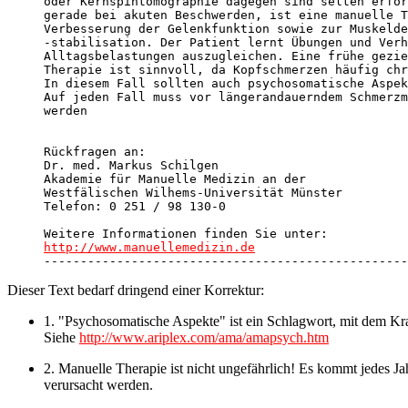
oder Kernspintomographie dagegen sind selten erfor
gerade bei akuten Beschwerden, ist eine manuelle T
Verbesserung der Gelenkfunktion sowie zur Muskelde
-stabilisation. Der Patient lernt Übungen und Verh
Alltagsbelastungen auszugleichen. Eine frühe gezie
Therapie ist sinnvoll, da Kopfschmerzen häufig chr
In diesem Fall sollten auch psychosomatische Aspek
Auf jeden Fall muss vor längerandauerndem Schmerzm
werden 

Rückfragen an:

Dr. med. Markus Schilgen 

Akademie für Manuelle Medizin an der 

Westfälischen Wilhems-Universität Münster

Telefon: 0 251 / 98 130-0

http://www.manuellemedizin.de

-------------------------------------------------
Dieser Text bedarf dringend einer Korrektur:
1. "Psychosomatische Aspekte" ist ein Schlagwort, mit dem 
Siehe
http://www.ariplex.com/ama/amapsych.htm
2. Manuelle Therapie ist nicht ungefährlich! Es kommt jedes 
verursacht werden.