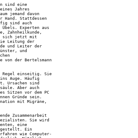
n sind eine

eines Jahres

aum jemand davon

r Hand. Stattdessen

fig sind auch

 Übels. Experten aus

e, Zahnheilkunde,

 sich jetzt mit

ie Leitung der

de und Leiter der

ünster, und

chen

e von der Bertelsmann

 Regel einseitig. Sie

ins Auge. Häufig

t. Ursachen sind

säule. Aber auch

es Sitzen vor dem PC

nnen Gründe sein.

nation mit Migräne,

ende Zusammenarbeit

ezialisten. Sie wird

enten, eine

gestellt. Ein

rfahren wie Computer-
