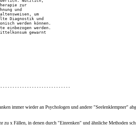
derlich. Nützlich,

herapie zur

hnung und

altensweisen, um

lte Diagnostik und

onisch werden können.

te einbezogen werden.

ittelkonsum gewarnt

------------------------------
Kranken immer wieder an Psychologen und andere "Seelenklempner" ab
Jahr zu x Fällen, in denen durch "Einrenken" und ähnliche Methoden s