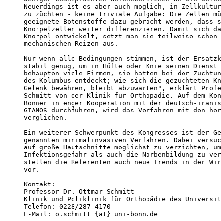
Neuerdings ist es aber auch möglich, in Zellkultur
zu züchten - keine triviale Aufgabe: Die Zellen mü
geeignete Botenstoffe dazu gebracht werden, dass s
Knorpelzellen weiter differenzieren. Damit sich da
Knorpel entwickelt, setzt man sie teilweise schon 
mechanischen Reizen aus.

Nur wenn alle Bedingungen stimmen, ist der Ersatzk
stabil genug, um in Hüfte oder Knie seinen Dienst 
behaupten viele Firmen, sie hätten bei der Züchtun
des Kolumbus entdeckt; wie sich die gezüchteten Kn
Gelenk bewähren, bleibt abzuwarten", erklärt Profe
Schmitt von der Klinik für Orthopädie. Auf dem Kon
Bonner in enger Kooperation mit der deutsch-iranis
GIAMOS durchführen, wird das Verfahren mit den her
verglichen.

Ein weiterer Schwerpunkt des Kongresses ist der Ge
genannten minimalinvasiven Verfahren. Dabei versuc
auf große Hautschnitte möglichst zu verzichten, um
Infektionsgefahr als auch die Narbenbildung zu ver
stellen die Referenten auch neue Trends in der Wir
vor.

Kontakt:

Professor Dr. Ottmar Schmitt

Klinik und Poliklinik für Orthopädie des Universit
Telefon: 0228/287-4170

E-Mail: o.schmitt {at} uni-bonn.de
