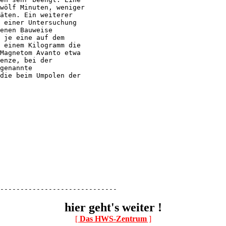
wölf Minuten, weniger

äten. Ein weiterer

 einer Untersuchung

enen Bauweise

 je eine auf dem

 einem Kilogramm die

Magnetom Avanto etwa

enze, bei der

genannte

die beim Umpolen der

-----------------------------
hier geht's weiter !
[
Das HWS-Zentrum
]