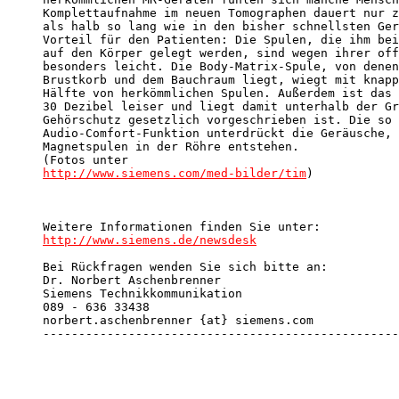
Komplettaufnahme im neuen Tomographen dauert nur z
als halb so lang wie in den bisher schnellsten Ger
Vorteil für den Patienten: Die Spulen, die ihm bei
auf den Körper gelegt werden, sind wegen ihrer off
besonders leicht. Die Body-Matrix-Spule, von denen
Brustkorb und dem Bauchraum liegt, wiegt mit knapp
Hälfte von herkömmlichen Spulen. Außerdem ist das 
30 Dezibel leiser und liegt damit unterhalb der Gr
Gehörschutz gesetzlich vorgeschrieben ist. Die so 
Audio-Comfort-Funktion unterdrückt die Geräusche, 
Magnetspulen in der Röhre entstehen.

http://www.siemens.com/med-bilder/tim
)

http://www.siemens.de/newsdesk
Bei Rückfragen wenden Sie sich bitte an:

Dr. Norbert Aschenbrenner

Siemens Technikkommunikation

089 - 636 33438

norbert.aschenbrenner {at} siemens.com

--------------------------------------------------