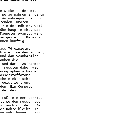
ntwickelt, der mit

rperaufnahmen in einem

 Aufnahmequalität und

renden Tumoren.

 "in der Röhre", weil

überhaupt nicht. Das

Magnetom Avanto, wird

vorgestellt. Bereits

nnen künftig

ass 76 einzelne

biniert werden können,

und den Scanbereich

auben die

 und damit Aufnahmen

r mussten daher wie

omographen arbeiten

asserstoffatome

che elektrische

registriert und

den. Ein Computer

lder des

 Fuß in einem Schritt

lt werden müssen oder

st auch mit den Füßen

er Röhre bleibt. In

en sehr beengt. Eine
