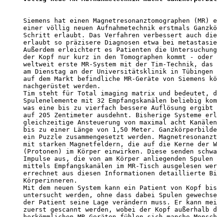
Siemens hat einen Magnetresonanztomographen (MR) e
einer völlig neuen Aufnahmetechnik erstmals Ganzkö
Schritt erlaubt. Das Verfahren verbessert auch die
erlaubt so präzisere Diagnosen etwa bei metastasie
Außerdem erleichtert es Patienten die Untersuchung
der Kopf nur kurz in den Tomographen kommt - oder 
weltweit erste MR-System mit der Tim-Technik, das 
am Dienstag an der Universitätsklinik in Tübingen 
auf dem Markt befindliche MR-Geräte von Siemens kö
nachgerüstet werden.

Tim steht für Total imaging matrix und bedeutet, d
Spulenelemente mit 32 Empfangskanälen beliebig kom
was eine bis zu vierfach bessere Auflösung ergibt 
auf 205 Zentimeter ausdehnt. Bisherige Systeme erl
gleichzeitige Ansteuerung von maximal acht Kanälen
bis zu einer Länge von 1,50 Meter. Ganzkörperbilde
ein Puzzle zusammengesetzt werden. Magnetresonanzt
mit starken Magnetfeldern, die auf die Kerne der W
(Protonen) im Körper einwirken. Diese senden schwa
Impulse aus, die von am Körper anliegenden Spulen 
mittels Empfangskanälen im MR-Tisch ausgelesen wer
errechnet aus diesen Informationen detaillierte Bi
Körperinneren.

Mit dem neuen System kann ein Patient von Kopf bis
untersucht werden, ohne dass dabei Spulen gewechse
der Patient seine Lage verändern muss. Er kann mei
zuerst gescannt werden, wobei der Kopf außerhalb d
herkömmlichen MR-Geräten fühlen sich manche Mensch