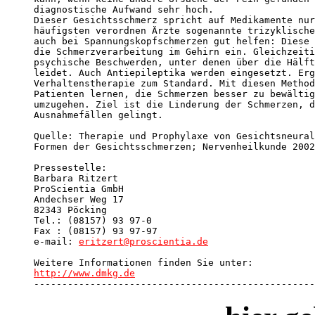
diagnostische Aufwand sehr hoch. 

Dieser Gesichtsschmerz spricht auf Medikamente nur
häufigsten verordnen Ärzte sogenannte trizyklische
auch bei Spannungskopfschmerzen gut helfen: Diese 
die Schmerzverarbeitung im Gehirn ein. Gleichzeiti
psychische Beschwerden, unter denen über die Hälft
leidet. Auch Antiepileptika werden eingesetzt. Erg
Verhaltenstherapie zum Standard. Mit diesen Method
Patienten lernen, die Schmerzen besser zu bewältig
umzugehen. Ziel ist die Linderung der Schmerzen, d
Ausnahmefällen gelingt. 

Quelle: Therapie und Prophylaxe von Gesichtsneural
Formen der Gesichtsschmerzen; Nervenheilkunde 2002
Pressestelle:

Barbara Ritzert

ProScientia GmbH

Andechser Weg 17

82343 Pöcking

Tel.: (08157) 93 97-0

Fax : (08157) 93 97-97

e-mail: 
eritzert@proscientia.de
http://www.dmkg.de

-------------------------------------------------