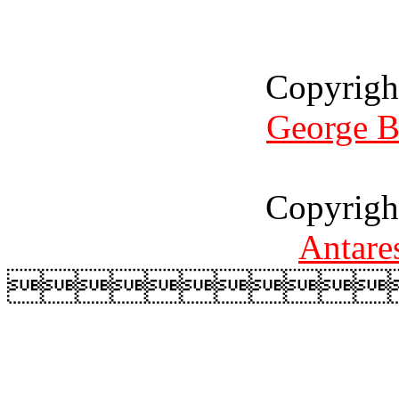
Copyrigh
George B
Copyrigh
Antare
