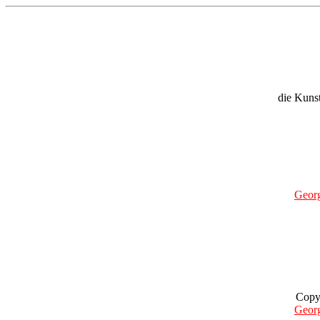
die Kuns
Geor
Copy
Geor