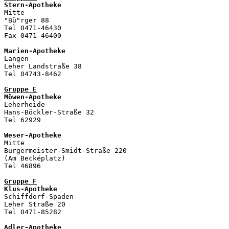
Stern-Apotheke
Mitte

"Bü"rger 88

Tel 0471-46430

Fax 0471-46400

Marien-Apotheke
Langen

Leher Landstraße 38

Tel 04743-8462

Gruppe E
Möwen-Apotheke
Leherheide 

Hans-Böckler-Straße 32

Tel 62929

Weser-Apotheke

Mitte

Bürgermeister-Smidt-Straße 220

(Am Becképlatz)

Tel 46896

Gruppe F
Klus-Apotheke

Schiffdorf-Spaden 

Leher Straße 20 

Tel 0471-85282

Adler-Apotheke