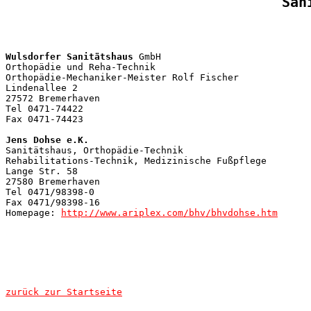
San
Wulsdorfer Sanitätshaus
 GmbH

Orthopädie und Reha-Technik 

Orthopädie-Mechaniker-Meister Rolf Fischer 

Lindenallee 2 

27572 Bremerhaven 

Tel 0471-74422

Fax 0471-74423

Jens Dohse e.K.
Sanitätshaus, Orthopädie-Technik  

Rehabilitations-Technik, Medizinische Fußpflege

Lange Str. 58

27580 Bremerhaven

Tel 0471/98398-0

Fax 0471/98398-16

Homepage: 
http://www.ariplex.com/bhv/bhvdohse.htm
zurück zur Startseite