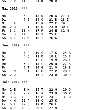
So  7 P   14 C   21 K   28 R

Mai 2019
  ***

Mo         6 F   13 O   20 A  27 H 

Di         7 G   14 O   21 B  28 I

Mi  1 A    8 H   15 P   22 C  29 K

Do  2 B    9 I   16 Q   23 D  30 L 

Fr  3 C   10 K   17 R   24 E  31 M

Sa  4 D   11 L   18 S   25 F  

So  5 E   12 M   19 T   26 G  

Juni 2019
  ***

Mo         3 P   10 C   17 K   24 R 

Di         4 Q   11 D   18 L   25 S 

Mi         5 R   12 E   19 M   26 T 

Do         6 S   13 F   20 N   27 A

Fr         7 T   14 G   21 O   28 B 

Sa  1 N    8 A   15 H   22 P   29 C 

So  2 O    9 B   16 I   23 Q   30 D

Juli 2019
 ***

Mo  1 E    8 M   15 T   22 G   29 O

Di  2 F    9 N   16 A   23 H   30 P

Mi  3 G   10 O   17 B   24 I   31 Q

Do  4 H   11 P   18 C   25 K

Fr  5 I   12 Q   19 D   26 L

Sa  6 K   13 R   20 E   27 M
