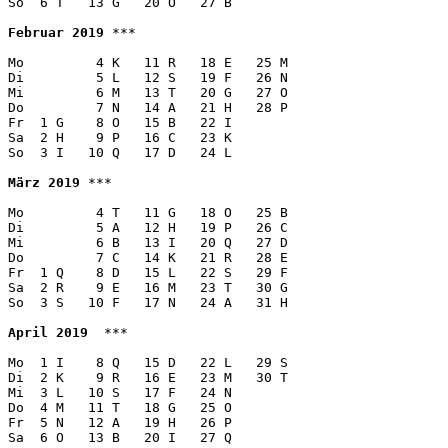
So  6 T   13 G   20 O   27 B  

Februar 2019
 ***

Mo         4 K   11 R   18 E   25 M 

Di         5 L   12 S   19 F   26 N 

Mi         6 M   13 T   20 G   27 O 

Do         7 N   14 A   21 H   28 P 

Fr  1 G    8 O   15 B   22 I   

Sa  2 H    9 P   16 C   23 K   

So  3 I   10 Q   17 D   24 L   

März 2019
 ***

Mo         4 T   11 G   18 O   25 B 

Di         5 A   12 H   19 P   26 C 

Mi         6 B   13 I   20 Q   27 D 

Do         7 C   14 K   21 R   28 E 

Fr  1 Q    8 D   15 L   22 S   29 F 

Sa  2 R    9 E   16 M   23 T   30 G 

So  3 S   10 F   17 N   24 A   31 H  

April 2019
  ***

Mo  1 I    8 Q   15 D   22 L   29 S

Di  2 K    9 R   16 E   23 M   30 T

Mi  3 L   10 S   17 F   24 N   

Do  4 M   11 T   18 G   25 O

Fr  5 N   12 A   19 H   26 P

Sa  6 O   13 B   20 I   27 Q
