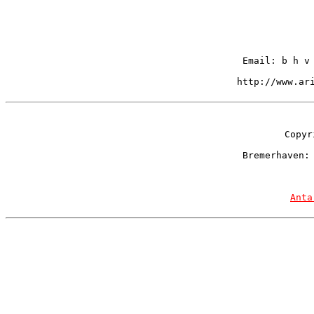
Email: b h v
http://www.ar
Copyr
Bremerhaven:
Anta