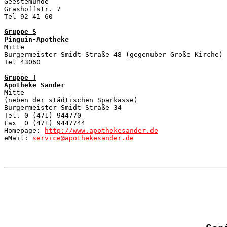

Geestemünde

Grashoffstr. 7

Tel 92 41 60

Gruppe S
Pinguin-Apotheke

Mitte

Bürgermeister-Smidt-Straße 48 (gegenüber Große Kirche)

Tel 43060

Gruppe T
Apotheke Sander
Mitte

(neben der städtischen Sparkasse)

Bürgermeister-Smidt-Straße 34

Tel. 0 (471) 944770

Fax  0 (471) 9447744

Homepage: 
http://www.apothekesander.de
eMail: 
service@apothekesander.de