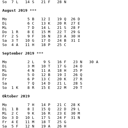
So  7 L   14 S   21 F   28 N

August 2019
 ***

Mo         5 B   12 I   19 Q  26 D

Di         6 C   13 K   20 R  27 E

Mi         7 D   14 L   21 S  28 F

Do  1 R    8 E   15 M   22 T  29 G

Fr  2 S    9 F   16 N   23 A  30 H

Sa  3 T   10 G   17 O   24 B  31 I

So  4 A   11 H   18 P   25 C

September 2019
 ***

Mo         2 L    9 S   16 F   23 N   30 A

Di         3 M   10 T   17 G   24 O  

Mi         4 N   11 A   18 H   25 P

Do         5 O   12 B   19 I   26 Q 

Fr         6 P   13 C   20 K   27 R 

Sa         7 Q   14 D   21 L   28 S 

So  1 K    8 R   15 E   22 M   29 T

Oktober 2019
Mo         7 H   14 P   21 C  28 K 

Di  1 B    8 I   15 Q   22 D  29 L

Mi  2 C    9 K   16 R   23 E  30 M

Do  3 D   10 L   17 S   24 F  31 N 

Fr  4 E   11 M   18 T   25 G  

Sa  5 F   12 N   19 A   26 H  
