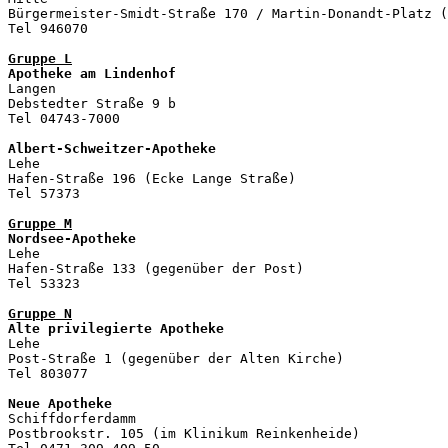
Bürgermeister-Smidt-Straße 170 / Martin-Donandt-Platz (
Tel 946070

Gruppe L
Apotheke am Lindenhof
Langen                           

Debstedter Straße 9 b

Tel 04743-7000

Albert-Schweitzer-Apotheke

Lehe

Hafen-Straße 196 (Ecke Lange Straße)

Tel 57373

Gruppe M
Nordsee-Apotheke

Lehe 

Hafen-Straße 133 (gegenüber der Post)

Tel 53323

Gruppe N
Alte privilegierte Apotheke
Lehe 

Post-Straße 1 (gegenüber der Alten Kirche)

Tel 803077

Neue Apotheke
Schiffdorferdamm

Postbrookstr. 105 (im Klinikum Reinkenheide)
