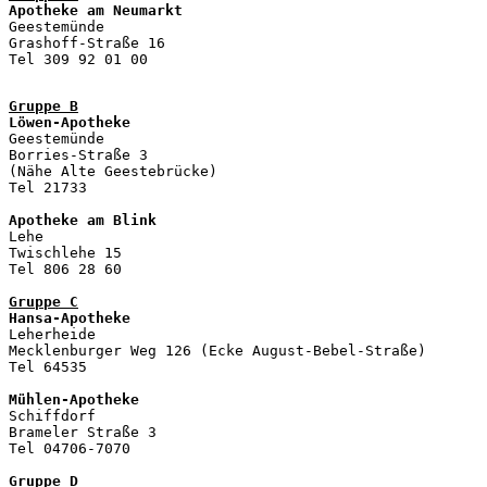
Apotheke am Neumarkt

Geestemünde

Grashoff-Straße 16

Tel 309 92 01 00

Gruppe B
Löwen-Apotheke

Geestemünde

Borries-Straße 3

(Nähe Alte Geestebrücke)

Tel 21733

Apotheke am Blink

Lehe

Twischlehe 15

Tel 806 28 60 

Gruppe C
Hansa-Apotheke

Leherheide

Mecklenburger Weg 126 (Ecke August-Bebel-Straße)

Tel 64535

Mühlen-Apotheke
Schiffdorf

Brameler Straße 3

Tel 04706-7070

Gruppe D