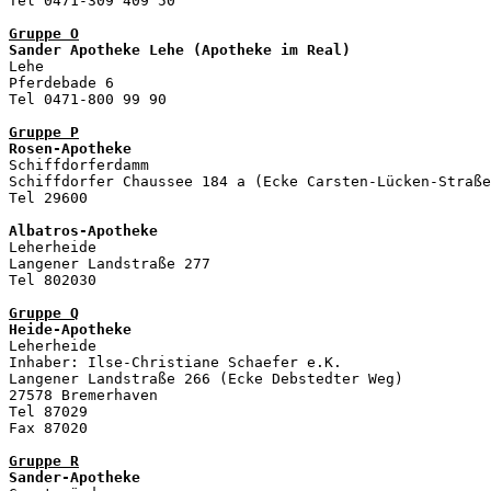
Tel 0471-309 409 50

Gruppe O
Sander Apotheke Lehe (Apotheke im Real)

Lehe

Pferdebade 6

Tel 0471-800 99 90

Gruppe P
Rosen-Apotheke

Schiffdorferdamm

Schiffdorfer Chaussee 184 a (Ecke Carsten-Lücken-Straße
Tel 29600

Albatros-Apotheke

Leherheide

Langener Landstraße 277

Tel 802030

Gruppe Q
Heide-Apotheke
Leherheide

Inhaber: Ilse-Christiane Schaefer e.K. 

Langener Landstraße 266 (Ecke Debstedter Weg) 

27578 Bremerhaven

Tel 87029

Fax 87020 

Gruppe R
Sander-Apotheke