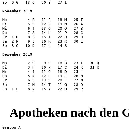
So  6 G   13 O   20 B   27 I  

November 2019
Mo         4 R   11 E   18 M   25 T 

Di         5 S   12 F   19 N   26 A

Mi         6 T   13 G   20 O   27 B

Do         7 A   14 H   21 P   28 C

Fr  1 O    8 B   15 I   22 Q   29 D

Sa  2 P    9 C   16 K   23 R   30 E

So  3 Q   10 D   17 L   24 S   

Dezember 2019
Mo         2 G    9 O   16 B   23 I   30 Q

Di         3 H   10 P   17 C   24 K   31 R

Mi         4 I   11 Q   18 D   25 L

Do         5 K   12 R   19 E   26 M 

Fr         6 L   13 S   20 F   27 N 

Sa         7 M   14 T   21 G   28 O 

So  1 F    8 N   15 A   22 H   29 P

Apotheken nach den G
Gruppe A