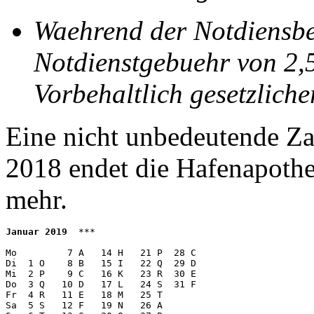
Waehrend der Notdiensber
Notdienstgebuehr von 2,
Vorbehaltlich gesetzlich
Eine nicht unbedeutende Za
2018 endet die Hafenapothek
mehr.
Januar 2019
  ***

Mo         7 A   14 H   21 P  28 C 

Di  1 O    8 B   15 I   22 Q  29 D

Mi  2 P    9 C   16 K   23 R  30 E

Do  3 Q   10 D   17 L   24 S  31 F 

Fr  4 R   11 E   18 M   25 T  

Sa  5 S   12 F   19 N   26 A  
