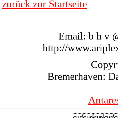
zurück zur Startseite
Email: b h v @ 
http://www.aripl
Copyr
Bremerhaven: Da
Antare