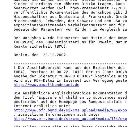
Kinder allerdings ein höheres Risiko tragen, kann 
beantwortet werden (vgl. bgvv-Pressedienst 32/2001
veröffentlichte Dokumentation des Workshops gibt d
Wissenschaftler aus Deutschland, Frankreich, Großb
Niederlanden, Schweden, der Schweiz und den USA zu

expositionsbestimmenden Verhaltensmustern und für 
bedeutenden Parametern von Kindern im Vergleich zu
Der Workshop wurde finanziert aus Mitteln des Umwe
(UFOPLAN) des Bundesministeriums für Umwelt, Natur
Reaktorsicherheit (BMU).

Berlin, den  20.12.2002

--------------------------------------------------
! Der Abschlußbericht kann aus der Bibliothek des 
(UBA), Postfach 33 00 22, 14191 Berlin (Fax: 030/8
Angabe der Signatur "UBA-FB 000367" kostenlos ausg
http://www.umweltbundesamt.de
Die ausführliche englischsprachige Dokumentation d
dem Titel "Exposure of children to substances used
pesticides" auf der Homepage des Bundesinstituts f
http://www.bfr.bund.de/sixcms_upload/media/98/exp
http://www.bfr.bund.de/sixcms_upload/media/154/exp