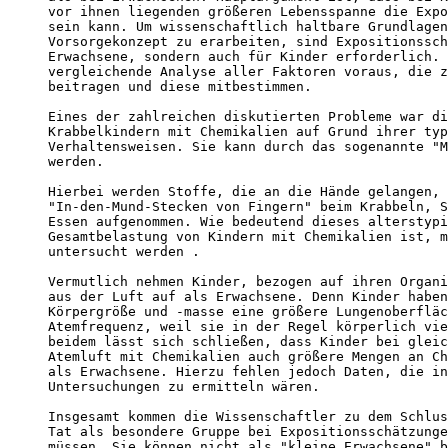
vor ihnen liegenden größeren Lebensspanne die Expo
sein kann. Um wissenschaftlich haltbare Grundlagen
Vorsorgekonzept zu erarbeiten, sind Expositionssch
Erwachsene, sondern auch für Kinder erforderlich. 
vergleichende Analyse aller Faktoren voraus, die z
beitragen und diese mitbestimmen.

Eines der zahlreichen diskutierten Probleme war di
Krabbelkindern mit Chemikalien auf Grund ihrer typ
Verhaltensweisen. Sie kann durch das sogenannte "M
werden. 

Hierbei werden Stoffe, die an die Hände gelangen, 
"In-den-Mund-Stecken von Fingern" beim Krabbeln, S
Essen aufgenommen. Wie bedeutend dieses alterstypi
Gesamtbelastung von Kindern mit Chemikalien ist, m
untersucht werden .

Vermutlich nehmen Kinder, bezogen auf ihren Organi
aus der Luft auf als Erwachsene. Denn Kinder haben
Körpergröße und -masse eine größere Lungenoberfläc
Atemfrequenz, weil sie in der Regel körperlich vie
beidem lässt sich schließen, dass Kinder bei gleic
Atemluft mit Chemikalien auch größere Mengen an Ch
als Erwachsene. Hierzu fehlen jedoch Daten, die in
Untersuchungen zu ermitteln wären.

Insgesamt kommen die Wissenschaftler zu dem Schlus
Tat als besondere Gruppe bei Expositionsschätzunge
müssen. Sie können nicht als "kleine Erwachsene" b