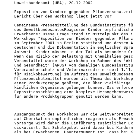
Umweltbundesamt (UBA), 20.12.2002

Exposition von Kindern gegenüber Pflanzenschutzmit
Bericht über den Workshop liegt jetzt vor

Gemeinsame Pressemitteilung des Bundesinstituts fü
des UmweltbundesamtesReagieren Kinder empfindliche
Erwachsene? Diese Frage stand im Mittelpunkt des i
Workshops "Exposition von Kindern gegenüber Pflanz
im September 2001 in Berlin stattfand und dessen A
deutscher und die Dokumentation in englischer Spra
Antwort: Kinder müssen in der Tat als besondere Gr
wenn das Risiko der Belastung mit Chemikalien gesc
Veranstaltet wurde der Workshop im Rahmen des "Akt
und Gesundheit" (APUG) vom damaligen Bundesinstitu
Verbraucherschutz und Veterinärmedizin (seit 1.11.
für Risikobewertung) im Auftrag des Umweltbundesam
Pflanzenschutzmittel wurden als Thema des Workshop
einer Produktgruppe gehören, die über vielfältige 
kindlichen Organismus gelangen können. Das erforde
Expositionsschätzung eine komplexe Herangehensweis
für andere Produktgruppen genutzt werden kann.

Ausgangspunkt des Workshops war die weitverbreitet
auf Chemikalien empfindlicher reagieren als Erwach
Vorsorge wird daher die Einführung zusätzlicher Ex
diskutiert. Das Schutzgebot wird dabei bei Kindern
als bei Erwachsenen. Hauptargument ist, dass bei K