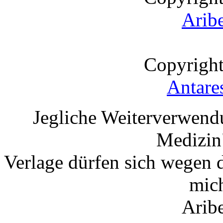
Arib
Copyright
Antare
Jegliche Weiterverwend
Medizin"
Verlage dürfen sich wegen 
mic
Arib