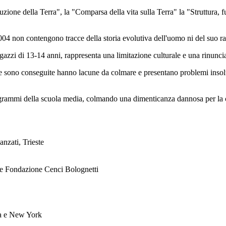
zione della Terra", la "Comparsa della vita sulla Terra" la "Struttura, 
004 non contengono tracce della storia evolutiva dell'uomo ni del suo ra
azzi di 13-14 anni, rappresenta una limitazione culturale e una rinuncia 
 ne sono conseguite hanno lacune da colmare e presentano problemi insolu
ogrammi della scuola media, colmando una dimenticanza dannosa per la cu
nzati, Trieste
re Fondazione Cenci Bolognetti
ia e New York