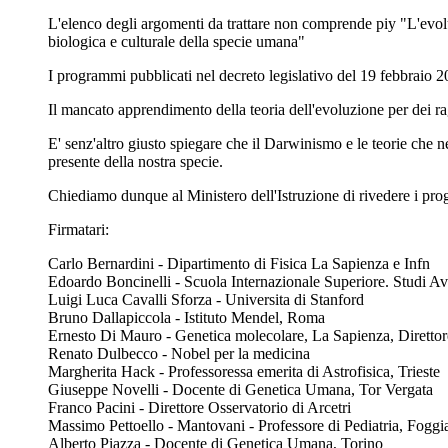
L'elenco degli argomenti da trattare non comprende piy "L'evolu
biologica e culturale della specie umana"
I programmi pubblicati nel decreto legislativo del 19 febbraio 2
Il mancato apprendimento della teoria dell'evoluzione per dei rag
E' senz'altro giusto spiegare che il Darwinismo e le teorie che
presente della nostra specie.
Chiediamo dunque al Ministero dell'Istruzione di rivedere i pr
Firmatari:
Carlo Bernardini - Dipartimento di Fisica La Sapienza e Infn
Edoardo Boncinelli - Scuola Internazionale Superiore. Studi Ava
Luigi Luca Cavalli Sforza - Universita di Stanford
Bruno Dallapiccola - Istituto Mendel, Roma
Ernesto Di Mauro - Genetica molecolare, La Sapienza, Diretto
Renato Dulbecco - Nobel per la medicina
Margherita Hack - Professoressa emerita di Astrofisica, Trieste
Giuseppe Novelli - Docente di Genetica Umana, Tor Vergata
Franco Pacini - Direttore Osservatorio di Arcetri
Massimo Pettoello - Mantovani - Professore di Pediatria, Fogg
Alberto Piazza - Docente di Genetica Umana, Torino