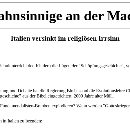
hnsinnige an der Ma
Italien versinkt im religiösen Irrsinn
 Schulunterricht den Kindern die Lügen der "Schöpfungsgeschichte", 
ung und Debatte hat die Regierung BinLusconi die Evolutionslehre Ch
eschichte" aus der Bibel eingetrichtert, 2000 Jahre alter Müll.
 Fundamendalisten-Bomben explodieren? Wann werden "Gotteskrieger" 
n in Italien zu beenden: