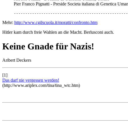
Pier Franco Pignatti - Preside Societa italiana di Genetica Uma
--------------------------------------------------
Mehr:
http://www.cgilscuola.it/moratti/confronto.htm
Hitler kam durch freie Wahlen an die Macht. Berlusconi auch.
Keine Gnade für Nazis!
Aribert Deckers
[1]
Das darf nie vergessen werden!
(http://www.ariplex.com/tina/tina_wtc.htm)