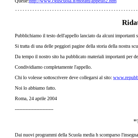
Quelle:
http://www.cgilscuola.it/moratti/appello2.htm
--------------------------------------------------
Ridat
Pubblichiamo il testo dell'appello lanciato da alcuni important
Si tratta di una delle peggiori pagine della storia della nostra sc
Da tempo il nostro sito ha pubblicato materiali importanti per de
Condividiamo completamente l'appello.
Chi lo volesse sottoscrivere deve collegarsi al sito:
www.repubbl
Noi lo abbiamo fatto.
Roma, 24 aprile 2004
-------------------------
"
Dai nuovi programmi della Scuola media h scomparso l'insegnam