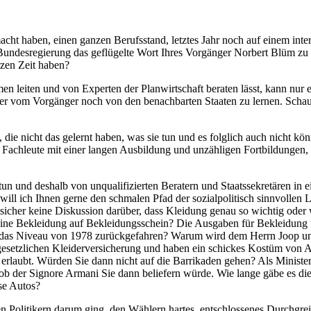
macht haben, einen ganzen Berufsstand, letztes Jahr noch auf einem int
 Bundesregierung das geflügelte Wort Ihres Vorgänger Norbert Blüm zu s
rzen Zeit haben?
 leiten und von Experten der Planwirtschaft beraten lässt, kann nur ei
eder vom Vorgänger noch von den benachbarten Staaten zu lernen. Sch
 die nicht das gelernt haben, was sie tun und es folglich auch nicht k
rte Fachleute mit einer langen Ausbildung und unzähligen Fortbildunge
tun und deshalb von unqualifizierten Beratern und Staatssekretären in
ill ich Ihnen gerne den schmalen Pfad der sozialpolitisch sinnvollen L
bt sicher keine Diskussion darüber, dass Kleidung genau so wichtig od
eine Bekleidung auf Bekleidungsschein? Die Ausgaben für Bekleidung 
 das Niveau von 1978 zurückgefahren? Warum wird dem Herrn Joop und 
r gesetzlichen Kleiderversicherung und haben ein schickes Kostüm von
t erlaubt. Würden Sie dann nicht auf die Barrikaden gehen? Als Ministe
ß, ob der Signore Armani Sie dann beliefern würde. Wie lange gäbe es 
se Autos?
 Politikern darum ging, den Wählern hartes, entschlossenes Durchgr