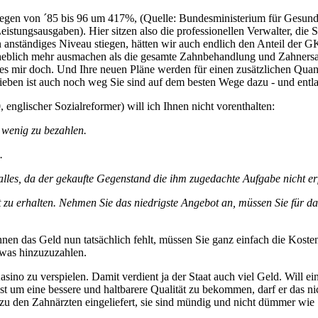
gen von ´85 bis 96 um 417%, (Quelle: Bundesministerium für Gesundhe
eistungsausgaben). Hier sitzen also die professionellen Verwalter, die 
anständiges Niveau stiegen, hätten wir auch endlich den Anteil der GKV
rheblich mehr ausmachen als die gesamte Zahnbehandlung und Zahnersa
es mir doch. Und Ihre neuen Pläne werden für einen zusätzlichen Quan
eben ist auch noch weg Sie sind auf dem besten Wege dazu - und entlass
nglischer Sozialreformer) will ich Ihnen nicht vorenthalten:
u wenig zu bezahlen.
.
lles, da der gekaufte Gegenstand die ihm zugedachte Aufgabe nicht er
rt zu erhalten. Nehmen Sie das niedrigste Angebot an, müssen Sie für 
hnen das Geld nun tatsächlich fehlt, müssen Sie ganz einfach die Koste
etwas hinzuzuzahlen.
sino zu verspielen. Damit verdient ja der Staat auch viel Geld. Will e
 um eine bessere und haltbarere Qualität zu bekommen, darf er das nic
 den Zahnärzten eingeliefert, sie sind mündig und nicht dümmer wie S