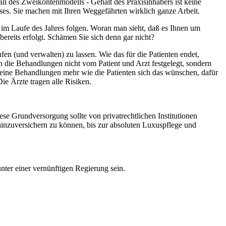
ll des Zweikontenmodells - Gehalt des Praxisinhabers ist keine
ses. Sie machen mit Ihren Weggefährten wirklich ganze Arbeit.
hl im Laufe des Jahres folgen. Woran man sieht, daß es Ihnen um
bereits erfolgt. Schämen Sie sich denn gar nicht?
n (und verwalten) zu lassen. Wie das für die Patienten endet,
 die Behandlungen nicht vom Patient und Arzt festgelegt, sondern
eine Behandlungen mehr wie die Patienten sich das wünschen, dafür
ie Ärzte tragen alle Risiken.
e Grundversorgung sollte von privatrechtlichen Institutionen
inzuversichern zu können, bis zur absoluten Luxuspflege und
unter einer vernünftigen Regierung sein.