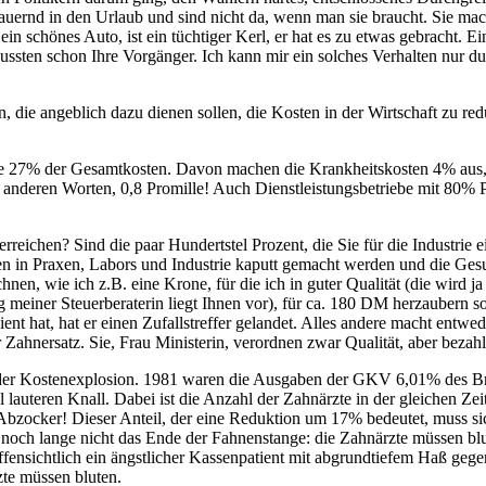
uernd in den Urlaub und sind nicht da, wenn man sie braucht. Sie ma
ein schönes Auto, ist ein tüchtiger Kerl, er hat es zu etwas gebracht.
ten schon Ihre Vorgänger. Ich kann mir ein solches Verhalten nur durc
die angeblich dazu dienen sollen, die Kosten in der Wirtschaft zu reduz
trie 27% der Gesamtkosten. Davon machen die Krankheitskosten 4% aus
 anderen Worten, 0,8 Promille! Auch Dienstleistungsbetriebe mit 80%
rreichen? Sind die paar Hundertstel Prozent, die Sie für die Industrie 
n in Praxen, Labors und Industrie kaputt gemacht werden und die Gesun
hnen, wie ich z.B. eine Krone, für die ich in guter Qualität (die wird
ng meiner Steuerberaterin liegt Ihnen vor), für ca. 180 DM herzaubern 
nt hat, hat er einen Zufallstreffer gelandet. Alles andere macht entwe
ahnersatz. Sie, Frau Ministerin, verordnen zwar Qualität, aber bezahl
der Kostenexplosion. 1981 waren die Ausgaben der GKV 6,01% des Brut
l lauteren Knall. Dabei ist die Anzahl der Zahnärzte in der gleichen Z
ocker! Dieser Anteil, der eine Reduktion um 17% bedeutet, muss sich 
och lange nicht das Ende der Fahnenstange: die Zahnärzte müssen blu
Offensichtlich ein ängstlicher Kassenpatient mit abgrundtiefem Haß gege
te müssen bluten.