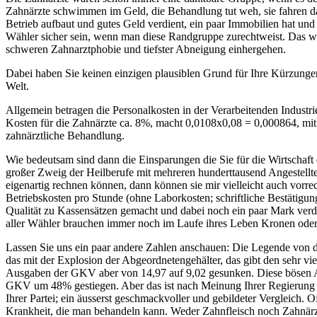
Zahnärzte schwimmen im Geld, die Behandlung tut weh, sie fahren da
Betrieb aufbaut und gutes Geld verdient, ein paar Immobilien hat und 
Wähler sicher sein, wenn man diese Randgruppe zurechtweist. Das wuss
schweren Zahnarztphobie und tiefster Abneigung einhergehen.
Dabei haben Sie keinen einzigen plausiblen Grund für Ihre Kürzungen, 
Welt.
Allgemein betragen die Personalkosten in der Verarbeitenden Indus
Kosten für die Zahnärzte ca. 8%, macht 0,0108x0,08 = 0,000864, mit
zahnärztliche Behandlung.
Wie bedeutsam sind dann die Einsparungen die Sie für die Wirtschaft e
großer Zweig der Heilberufe mit mehreren hunderttausend Angestellte
eigenartig rechnen können, dann können sie mir vielleicht auch vorrec
Betriebskosten pro Stunde (ohne Laborkosten; schriftliche Bestätigu
Qualität zu Kassensätzen gemacht und dabei noch ein paar Mark verdie
aller Wähler brauchen immer noch im Laufe ihres Leben Kronen oder Z
Lassen Sie uns ein paar andere Zahlen anschauen: Die Legende von 
das mit der Explosion der Abgeordnetengehälter, das gibt den sehr vie
Ausgaben der GKV aber von 14,97 auf 9,02 gesunken. Diese bösen Abz
GKV um 48% gestiegen. Aber das ist nach Meinung Ihrer Regierung n
Ihrer Partei; ein äusserst geschmackvoller und gebildeter Vergleich. 
Krankheit, die man behandeln kann. Weder Zahnfleisch noch Zahnärz