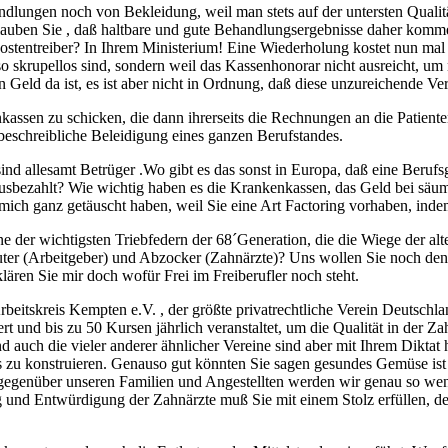
lungen noch von Bekleidung, weil man stets auf der untersten Qualitätss
Glauben Sie , daß haltbare und gute Behandlungsergebnisse daher kom
stentreiber? In Ihrem Ministerium! Eine Wiederholung kostet nun mal d
o skrupellos sind, sondern weil das Kassenhonorar nicht ausreicht, um 
eld da ist, es ist aber nicht in Ordnung, daß diese unzureichende Ver
kassen zu schicken, die dann ihrerseits die Rechnungen an die Patient
nbeschreibliche Beleidigung eines ganzen Berufstandes.
ind allesamt Betrüger .Wo gibt es das sonst in Europa, daß eine Beruf
usbezahlt? Wie wichtig haben es die Krankenkassen, das Geld bei säum
h mich ganz getäuscht haben, weil Sie eine Art Factoring vorhaben, in
ne der wichtigsten Triebfedern der 68´Generation, die die Wiege der a
beuter (Arbeitgeber) und Abzocker (Zahnärzte)? Uns wollen Sie noch de
lären Sie mir doch wofür Frei im Freiberufler noch steht.
beitskreis Kempten e.V. , der größte privatrechtliche Verein Deutschla
t und bis zu 50 Kursen jährlich veranstaltet, um die Qualität in der Z
 auch die vieler anderer ähnlicher Vereine sind aber mit Ihrem Diktat 
s zu konstruieren. Genauso gut könnten Sie sagen gesundes Gemüse ist
g gegenüber unseren Familien und Angestellten werden wir genau so wen
 und Entwürdigung der Zahnärzte muß Sie mit einem Stolz erfüllen, der