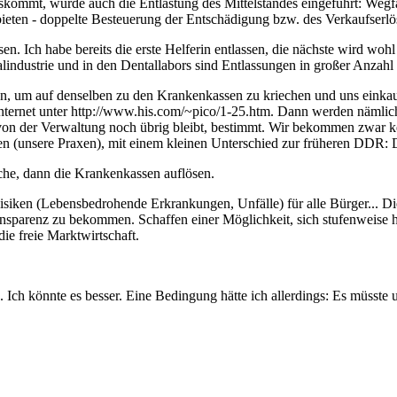
skommt, wurde auch die Entlastung des Mittelstandes eingeführt: Wegfa
ieten - doppelte Besteuerung der Entschädigung bzw. des Verkaufserlö
en. Ich habe bereits die erste Helferin entlassen, die nächste wird wo
alindustrie und in den Dentallabors sind Entlassungen in großer Anzahl 
en, um auf denselben zu den Krankenkassen zu kriechen und uns einkaufe
ternet unter http://www.his.com/~pico/1-25.htm. Dann werden nämlich
on der Verwaltung noch übrig bleibt, bestimmt. Wir bekommen zwar k
ien (unsere Praxen), mit einem kleinen Unterschied zur früheren DDR: D
che, dann die Krankenkassen auflösen.
iken (Lebensbedrohende Erkrankungen, Unfälle) für alle Bürger... Dies
sparenz zu bekommen. Schaffen einer Möglichkeit, sich stufenweise h
ie freie Marktwirtschaft.
. Ich könnte es besser. Eine Bedingung hätte ich allerdings: Es müsste 