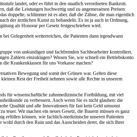
tufe landet, oder es führt in den staatlich verordneten Bankrott.
men, daß die Leistungen hochwertig und zu angemessenen Preisen
as doppelte, schlimmer ist es aber, daß die Zähne, die man eigentlich
nach der ärztlichen Kunst zu behandeln. Es ist ja auch in Ordnung,
gütung als Honorar per Gesetz festgeschrieben wird.
en bei Gelegenheit weiterreichen, die Patienten dann irgendwann
sgruppe von unkundigen und fachfremden Sachbearbeiter kontrolliert,
igen Zahlern einzuklagen? Wissen Sie, wie schnell ein Betriebskonto
dem die Krankenklassen für uns Vorkasse machen?
lternativen Bewegung und somit der Grünen war. Gelten diese
n kleinen Rest der Freiheit nehmen sowie alle Rechte in unserem
nds für wissenschaftliche zahnmedizinische Fortbildung, mit viel
ahnheilkunde zu verbessern. Auch wenn Sie es nicht glauben: die
hohe Qualität und alle Innovationen für fast kein Geld umsonst
 zu teuer. Wir machen ein neues Gesetz, die Bauern müssen es ganz
ig erfüllen können, wie fachlich-medizinische unseren Patienten
 wohl durch den Ruin und das Ausscheiden derer, die sich Ihrer