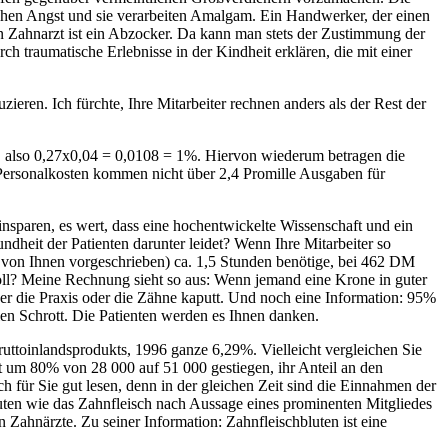
chen Angst und sie verarbeiten Amalgam. Ein Handwerker, der einen
 Ein Zahnarzt ist ein Abzocker. Da kann man stets der Zustimmung der
h traumatische Erlebnisse in der Kindheit erklären, die mit einer
ieren. Ich fürchte, Ihre Mitarbeiter rechnen anders als der Rest der
, also 0,27x0,04 = 0,0108 = 1%. Hiervon wiederum betragen die
 Personalkosten kommen nicht über 2,4 Promille Ausgaben für
einsparen, es wert, dass eine hochentwickelte Wissenschaft und ein
dheit der Patienten darunter leidet? Wenn Ihre Mitarbeiter so
 ja von Ihnen vorgeschrieben) ca. 1,5 Stunden benötige, bei 462 DM
soll? Meine Rechnung sieht so aus: Wenn jemand eine Krone in guter
der die Praxis oder die Zähne kaputt. Und noch eine Information: 95%
en Schrott. Die Patienten werden es Ihnen danken.
toinlandsprodukts, 1996 ganze 6,29%. Vielleicht vergleichen Sie
eit um 80% von 28 000 auf 51 000 gestiegen, ihr Anteil an den
für Sie gut lesen, denn in der gleichen Zeit sind die Einnahmen der
ten wie das Zahnfleisch nach Aussage eines prominenten Mitgliedes
n Zahnärzte. Zu seiner Information: Zahnfleischbluten ist eine