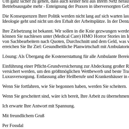
Um ganz sicher zu gehen, dass auch keiner heil aus Ihrem Netz herau
Betriebsausgabe mehr - Enteignung der Praxen in überversorgten Geb
Die Konsequenzen Ihrer Politik werden nicht lang auf sich warten lass
Ideologie geht und nicht um den Erhalt der Arbeitsplätze. In der Dent
Ihre Zielsetzung ist bekannt. Wir sollen in die Knie gezwungen werd
können Sie nachlesen unter (Medical Care) HMO Horror Stories im In
von Sachbearbeitern nach Quoten, Durchschnitt und dem Geld, was v
erreichen Sie Ihr Ziel: Gesundheitliche Planwirtschaft mit Ambulator
Lösung: Als Übergang die Kostenerstattung für alle Ambulante Berei
Einführung einer Pflicht-Grundversicherung zur Abdeckung großer Ris
versichert werden, um den größtmöglichen Wettbewerb und beste Tran
Luxusversorgung. Entlassung aller Heilberufe und Krankenhäuser in d
Wenn Sie fortfahren, wie Sie begonnen haben, werden Sie scheitern.
Wenn Sie gescheitert sind, wäre ich bereit, Ihre Arbeit zu übernehmen
Ich erwarte Ihre Antwort mit Spannung.
Mit freundlichem Gruß
Per Fossdal