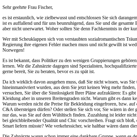
Sehr geehrte Frau Fischer,
es ist erstaunlich, wie zielbewusst und entschlossen Sie sich darange
ist es auffallend und für uns beunruhigend, dass Sie und die gesamte
aber nicht unerwartet. Woher sollten Sie denn Fachkenntnis in der ku
Wer mit Scheuklappen sich von verstaubten sozialromantischen Träumen
Regierung ihre eigenen Fehler machen muss und nicht gewillt ist w
Norwegen!
Es ist bekannt, dass Politiker zu den wenigen Gruppierungen gehören,
lernen. Wir die Zahnärzte dagegen sind Spezialisten, hochqualifizie
gerne bereit, Sie zu beraten, bevor es zu spät ist.
Da ich wirklich davon ausgehen muss, daß Sie nicht wissen, was Sie 
hineinmanövriert wurden, aus dem Sie jetzt keinen Weg mehr finden, w
versuchen, Sie über die Sinnlosigkeit Ihrer Pläne aufzuklären: Es gi
Kleidung aber in unseren Breitengraden nicht. Warum gibt es dann k
Warum werden nicht die Preise für Bekleidung eingefroren, bzw. auf
C&A übersteigen dürfen? Oder stellen Sie sich vor, Sie wären in de
nur das, was Sie auf dem Wühltisch finden. Zuzahlung ist leider nich
bei gleichbleibender Qualität und Chic vorschreiben. Fragt sich blo
Smart liefern müsste? Wie verkehrssicher, wie haltbar wären dann die
Die Zahnärzte waren schon immer eine dankbare Gruppe, wenn es den