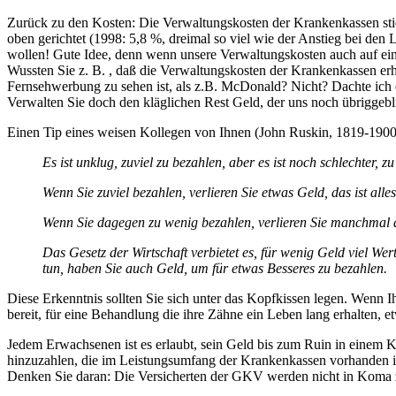
Zurück zu den Kosten: Die Verwaltungskosten der Krankenkassen stie
oben gerichtet (1998: 5,8 %, dreimal so viel wie der Anstieg bei den L
wollen! Gute Idee, denn wenn unsere Verwaltungskosten auch auf ein 
Wussten Sie z. B. , daß die Verwaltungskosten der Krankenkassen e
Fernsehwerbung zu sehen ist, als z.B. McDonald? Nicht? Dachte ich 
Verwalten Sie doch den kläglichen Rest Geld, der uns noch übriggebli
Einen Tip eines weisen Kollegen von Ihnen (John Ruskin, 1819-1900, e
Es ist unklug, zuviel zu bezahlen, aber es ist noch schlechter, z
Wenn Sie zuviel bezahlen, verlieren Sie etwas Geld, das ist alles
Wenn Sie dagegen zu wenig bezahlen, verlieren Sie manchmal a
Das Gesetz der Wirtschaft verbietet es, für wenig Geld viel We
tun, haben Sie auch Geld, um für etwas Besseres zu bezahlen.
Diese Erkenntnis sollten Sie sich unter das Kopfkissen legen. Wenn I
bereit, für eine Behandlung die ihre Zähne ein Leben lang erhalten, 
Jedem Erwachsenen ist es erlaubt, sein Geld bis zum Ruin in einem Ka
hinzuzahlen, die im Leistungsumfang der Krankenkassen vorhanden ist
Denken Sie daran: Die Versicherten der GKV werden nicht in Koma zu