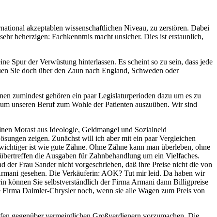
ernational akzeptablen wissenschaftlichen Niveau, zu zerstören. Dabei
ehr beherzigen: Fachkenntnis macht unsicher. Dies ist erstaunlich,
ne Spur der Verwüstung hinterlassen. Es scheint so zu sein, dass jede
auen Sie doch über den Zaun nach England, Schweden oder
önnen zumindest gehören ein paar Legislaturperioden dazu um es zu
n, um unseren Beruf zum Wohle der Patienten auszuüben. Wir sind
 einen Morast aus Ideologie, Geldmangel und Sozialneid
ösungen zeigen. Zunächst will ich aber mit ein paar Vergleichen
er wichtiger ist wie gute Zähne. Ohne Zähne kann man überleben, ohne
übertreffen die Ausgaben für Zahnbehandlung um ein Vielfaches.
der Frau Sander nicht vorgeschrieben, daß ihre Preise nicht die von
 Armani gesehen. Die Verkäuferin: AOK? Tut mir leid. Da haben wir
rin können Sie selbstverständlich der Firma Armani dann Billigpreise
die Firma Daimler-Chrysler noch, wenn sie alle Wagen zum Preis von
eifen gegenüber vermeintlichen Großverdienern vorzumachen. Die