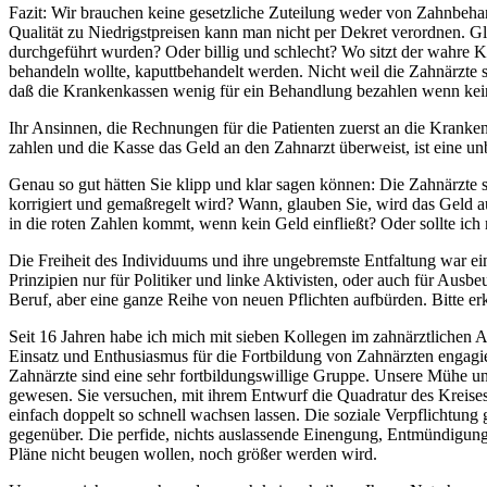
Fazit: Wir brauchen keine gesetzliche Zuteilung weder von Zahnbehand
Qualität zu Niedrigstpreisen kann man nicht per Dekret verordnen. 
durchgeführt wurden? Oder billig und schlecht? Wo sitzt der wahre Ko
behandeln wollte, kaputtbehandelt werden. Nicht weil die Zahnärzte s
daß die Krankenkassen wenig für ein Behandlung bezahlen wenn kein G
Ihr Ansinnen, die Rechnungen für die Patienten zuerst an die Kranken
zahlen und die Kasse das Geld an den Zahnarzt überweist, ist eine u
Genau so gut hätten Sie klipp und klar sagen können: Die Zahnärzte s
korrigiert und gemaßregelt wird? Wann, glauben Sie, wird das Geld a
in die roten Zahlen kommt, wenn kein Geld einfließt? Oder sollte ic
Die Freiheit des Individuums und ihre ungebremste Entfaltung war ei
Prinzipien nur für Politiker und linke Aktivisten, oder auch für Aus
Beruf, aber eine ganze Reihe von neuen Pflichten aufbürden. Bitte erk
Seit 16 Jahren habe ich mich mit sieben Kollegen im zahnärztlichen Ar
Einsatz und Enthusiasmus für die Fortbildung von Zahnärzten engagier
Zahnärzte sind eine sehr fortbildungswillige Gruppe. Unsere Mühe und
gewesen. Sie versuchen, mit ihrem Entwurf die Quadratur des Kreise
einfach doppelt so schnell wachsen lassen. Die soziale Verpflichtun
gegenüber. Die perfide, nichts auslassende Einengung, Entmündigung
Pläne nicht beugen wollen, noch größer werden wird.