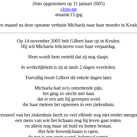
(foto opgenomen op 11 januari 2005)
close-up
amamic15.jpg
n maand na deze opname verhuist Michaela naar haar moeder in Keul
Op 14 november 2005 belt Gilbert haar op in Keulen.
Hij wil Michaela feliciteren voor haar verjaardag.
Hem wordt hem verteld dat zij nog slaapt.
In werkelijkheid is zij al sinds 2 dagen overleden.
Toevallig hoort Gilbert dit enkele dagen later.
Michaela had zo'n ontzettende pijn,
het ging zo slecht met haar
dat er een arts bij geroepen werd
die haar meteen liet opnemen in een ziekenhuis.
rsoneel van het ziekenhuis heeft zo veel ellende nog niet eerder meeg
een mens van wie het lichaam nog bij leven gaat rotten
en alleen nog maar uit huid en botten bestaat.
Het hele bovenlichaam is open,
de rug is een open wond, helemaal verrot,