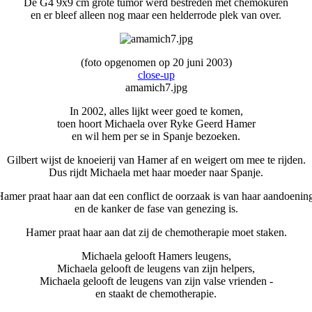
De G4 9x9 cm grote tumor werd bestreden met chemokuren
en er bleef alleen nog maar een helderrode plek van over.
(foto opgenomen op 20 juni 2003)
close-up
amamich7.jpg
In 2002, alles lijkt weer goed te komen,
toen hoort Michaela over Ryke Geerd Hamer
en wil hem per se in Spanje bezoeken.
Gilbert wijst de knoeierij van Hamer af en weigert om mee te rijden.
Dus rijdt Michaela met haar moeder naar Spanje.
amer praat haar aan dat een conflict de oorzaak is van haar aandoeni
en de kanker de fase van genezing is.
Hamer praat haar aan dat zij de chemotherapie moet staken.
Michaela gelooft Hamers leugens,
Michaela gelooft de leugens van zijn helpers,
Michaela gelooft de leugens van zijn valse vrienden -
en staakt de chemotherapie.