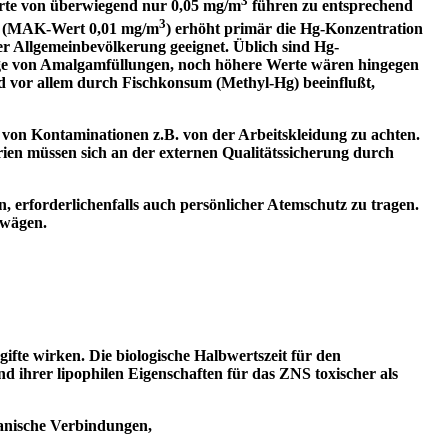
3
erte von überwiegend nur 0,05 mg/m
führen zu entsprechend
3
-Hg (MAK-Wert 0,01 mg/m
) erhöht primär die Hg-Konzentration
er Allgemeinbevölkerung geeignet. Üblich sind Hg-
 Folge von Amalgamfüllungen, noch höhere Werte wären hingegen
rd vor allem durch Fischkonsum (Methyl-Hg) beeinflußt,
g von Kontaminationen z.B. von der Arbeitskleidung zu achten.
ien müssen sich an der externen Qualitätssicherung durch
erforderlichenfalls auch persönlicher Atemschutz zu tragen.
rwägen.
fte wirken. Die biologische Halbwertszeit für den
d ihrer lipophilen Eigenschaften für das ZNS toxischer als
ganische Verbindungen,