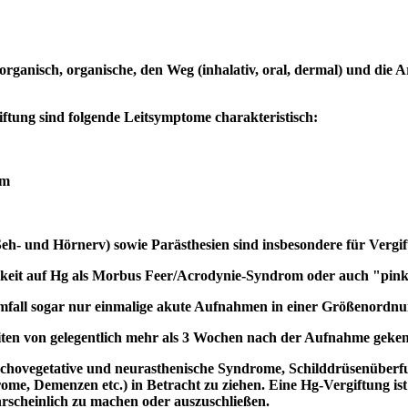
rganisch, organische, den Weg (inhalativ, oral, dermal) und die 
ftung sind folgende Leitsymptome charakteristisch:
em
eh- und Hörnerv) sowie Parästhesien sind insbesondere für Vergif
chkeit auf Hg als Morbus Feer/Acrodynie-Syndrom oder auch "pink
mfall sogar nur einmalige akute Aufnahmen in einer Größenord
ten von gelegentlich mehr als 3 Wochen nach der Aufnahme geken
sychovegetative und neurasthenische Syndrome, Schilddrüsenüberfu
me, Demenzen etc.) in Betracht zu ziehen. Eine Hg-Vergiftung ist 
rscheinlich zu machen oder auszuschließen.