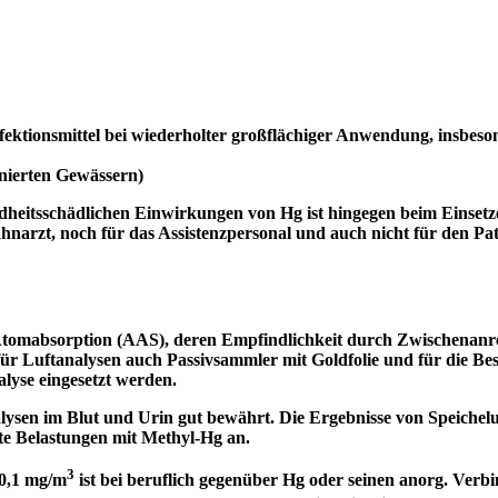
ektionsmittel bei wiederholter großflächiger Anwendung, insbeso
inierten Gewässern)
heitsschädlichen Einwirkungen von Hg ist hingegen beim Einset
arzt, noch für das Assistenzpersonal und auch nicht für den Pat
 Atomabsorption (AAS), deren Empfindlichkeit durch Zwischenanre
ür Luftanalysen auch Passivsammler mit Goldfolie und für die 
lyse eingesetzt werden.
Analysen im Blut und Urin gut bewährt. Die Ergebnisse von Speic
te Belastungen mit Methyl-Hg an.
3
0,1 mg/m
ist bei beruflich gegenüber Hg oder seinen anorg. Verb