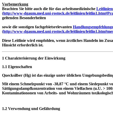
Vorbemerkung
Beachten Sie bitte auch die für das arbeitsmedizinische
Leitlinie
(http://www-dgaum.med.uni-rostock.de/leitlinien/leitlin1.htm#P
geltenden Besonderheiten
sowie die sonstigen fachgebietsrelevanten
Handlungsempfehlung
(http://www-dgaum.med.uni-rostock.de/leitlinien/leitlin1.htm#me
Diese Leitlinie wird empfohlen, wenn ärztliches Handeln im Zu
Hinsicht erforderlich ist.
1 Charakterisierung der Einwirkung
1.1 Eigenschaften
Quecksilber (Hg) ist das einzige unter üblichen Umgebungsbeding
Mit einem Schmelzpunkt von -38,87 °C und einem Siedepunkt vo
Sättigungsdampfkonzentration von einem Vielfachen (u.U. > 100
Kontaminationonen von Arbeits- und Wohnräumen toxikologisc
1.2 Verwendung und Gefährdung