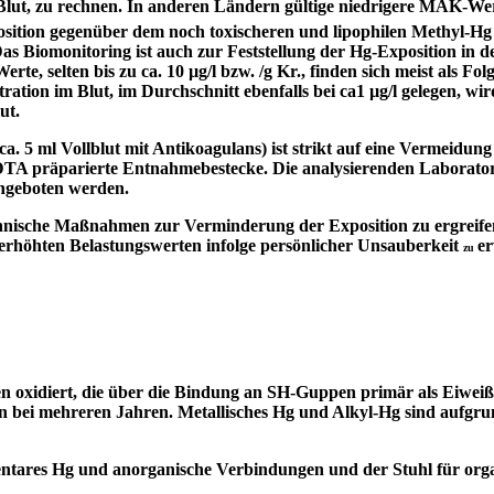
 Blut, zu rechnen. In anderen Ländern gültige niedrigere MAK-W
xposition gegenüber dem noch toxischeren und lipophilen Methyl
as Biomonitoring ist auch zur Feststellung der Hg-Exposition in d
erte, selten bis zu ca. 10 µg/l bzw. /g Kr., finden sich meist als
tion im Blut, im Durchschnitt ebenfalls bei ca1 µg/l gelegen, wi
ut.
. 5 ml Vollblut mit Antikoagulans) ist strikt auf eine Vermeidun
EDTA präparierte Entnahmebestecke. Die analysierenden Laborator
angeboten werden.
nische Maßnahmen zur Verminderung der Exposition zu ergreifen, 
l erhöhten Belastungswerten infolge persönlicher Unsauberkeit
e
zu
 oxidiert, die über die Bindung an SH-Guppen primär als Eiweißgi
n bei mehreren Jahren. Metallisches Hg und Alkyl-Hg sind aufgrun
mentares Hg und anorganische Verbindungen und der Stuhl für or