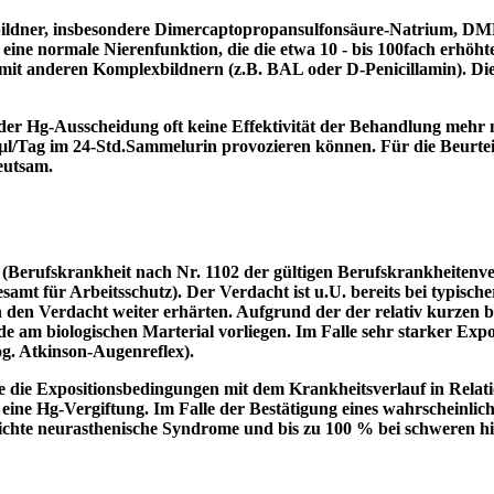
ldner, insbesondere Dimercaptopropansulfonsäure-Natrium, DMPS 
gs eine normale Nierenfunktion, die die etwa 10 - bis 100fach erhö
it anderen Komplexbildnern (z.B. BAL oder D-Penicillamin). Die 
der Hg-Ausscheidung oft keine Effektivität der Behandlung mehr 
l/Tag im 24-Std.Sammelurin provozieren können. Für die Beurtei
eutsam.
(Berufskrankheit nach Nr. 1102 der gültigen Berufskrankheitenver
amt für Arbeitsschutz). Der Verdacht ist u.U. bereits bei typisc
den Verdacht weiter erhärten. Aufgrund der der relativ kurzen b
 am biologischen Marterial vorliegen. Im Falle sehr starker Expos
og. Atkinson-Augenreflex).
e Expositionsbedingungen mit dem Krankheitsverlauf in Relation
 eine Hg-Vergiftung. Im Falle der Bestätigung eines wahrschei
eichte neurasthenische Syndrome und bis zu 100 % bei schweren h