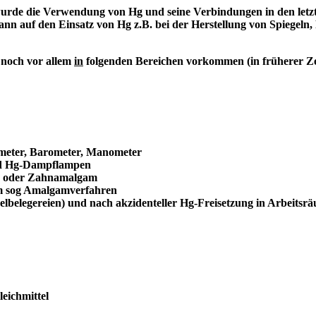
urde die Verwendung von Hg und seine Verbindungen in den letzte
nn auf den Einsatz von Hg z.B. bei der Herstellung von Spiegeln, F
 noch vor allem
in
folgenden Bereichen vorkommen (in früherer Ze
ometer, Barometer, Manometer
und Hg-Dampflampen
en oder Zahnamalgam
im sog Amalgamverfahren
lbelegereien) und nach akzidenteller Hg-Freisetzung in Arbeitsrä
eichmittel