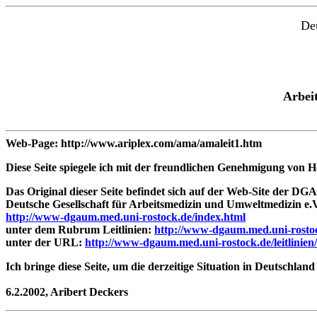
De
Arbei
Web-Page: http://www.ariplex.com/ama/amaleit1.htm
Diese Seite spiegele ich mit der freundlichen Genehmigung von H
Das Original dieser Seite befindet sich auf der Web-Site der
DG
Deutsche Gesellschaft für Arbeitsmedizin und Umweltmedizin e.V
http://www-dgaum.med.uni-rostock.de/index.html
unter dem Rubrum Leitlinien:
http://www-dgaum.med.uni-rostock.
unter der URL:
http://www-dgaum.med.uni-rostock.de/leitlinien
Ich bringe diese Seite, um die derzeitige Situation in Deutschl
6.2.2002, Aribert Deckers