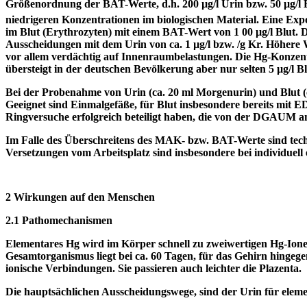
Größenordnung der BAT-Werte, d.h. 200 µg/l Urin bzw. 50 µg/l
niedrigeren Konzentrationen im biologischen Material. Eine E
im Blut (Erythrozyten) mit einem BAT-Wert von 1 00 µg/l Blut. D
Ausscheidungen mit dem Urin von ca. 1 µg/l bzw. /g Kr. Höhere W
vor allem verdächtig auf Innenraumbelastungen. Die Hg-Konzentra
übersteigt in der deutschen Bevölkerung aber nur selten 5 µg/l Bl
Bei der Probenahme von Urin (ca. 20 ml Morgenurin) und Blut (ca
Geeignet sind Einmalgefäße, für Blut insbesondere bereits mit 
Ringversuche erfolgreich beteiligt haben, die von der DGAUM 
Im Falle des Überschreitens des MAK- bzw. BAT-Werte sind tech
Versetzungen vom Arbeitsplatz sind insbesondere bei individuel
2 Wirkungen auf den Menschen
2.1 Pathomechanismen
Elementares Hg wird im Körper schnell zu zweiwertigen Hg-Ionen
Gesamtorganismus liegt bei ca. 60 Tagen, für das Gehirn hingege
ionische Verbindungen. Sie passieren auch leichter die Plazenta.
Die hauptsächlichen Ausscheidungswege, sind der Urin für ele