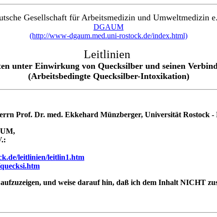
utsche Gesellschaft für Arbeitsmedizin und Umweltmedizin e.
DGAUM
(http://www-dgaum.med.uni-rostock.de/index.html)
Leitlinien
ten unter Einwirkung von Quecksilber und seinen Verbin
(Arbeitsbedingte Quecksilber-Intoxikation)
errn Prof. Dr. med. Ekkehard Münzberger, Universität Rostock - M
AUM
,
.:
de/leitlinien/leitlin1.htm
/quecksi.htm
and aufzuzeigen, und weise darauf hin, daß ich dem Inhalt NICHT 