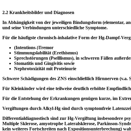
2.2 Krankheitsbilder und Diagnosen
In Abhängigkeit von der jeweiligen Bindungsform (elementar, ano
und seine Verbindungen unterschiedliche Symptome.
Für die häufigste chronisch-inhalative Form der Hg-Dampf-Vergi
(Intentions-)Tremor
Stimmungslabilität (Erethismus)
Sprechstörungen (Pselllismus), in schweren Fällen außerd
Stomatitis und Gingivitis sowie
Nephrotoxizität mit Proteinurie
Schwere Schädigungen des ZNS einschließlich Hirnnerven (v.a. S
Für Kleinkinder wird eine teilweise deutlich erhöhte Empfindli
Für die Entstehung der Erkrankungen genügen kurze, im Extre
Vergiftungen durch Alkyl-Hg sind durch symptomfreie Latenzzei
Differentialdiagnostisch sind zur Hg-Vergiftung insbesondere p
Multiple Sklerose, amyotrophe Lateralsklerose, Parkinson-Syndro
kein weiteres Fortschreiten nach Expositionsunterbrechung) wah