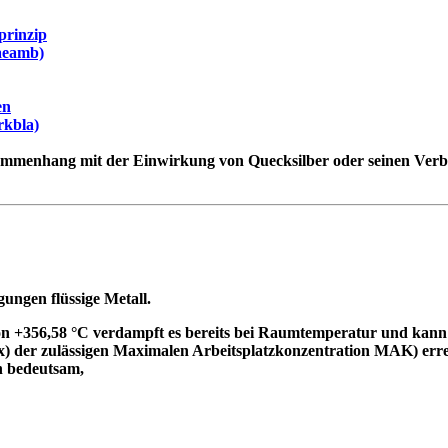
nprinzip
raeamb)
en
rkbla)
sammenhang mit der Einwirkung von Quecksilber oder seinen Verbi
ungen flüssige Metall.
n +356,58 °C verdampft es bereits bei Raumtemperatur und kann
x) der zulässigen Maximalen Arbeitsplatzkonzentration MAK) err
h bedeutsam,