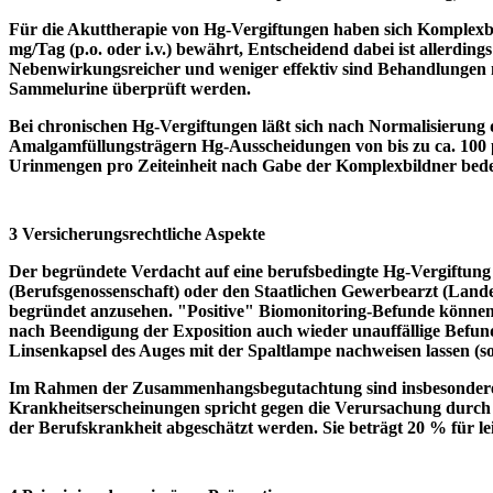
Für die Akuttherapie von Hg-Vergiftungen haben sich Komplexbi
mg/Tag (p.o. oder i.v.) bewährt, Entscheidend dabei ist allerdin
Nebenwirkungsreicher und weniger effektiv sind Behandlungen m
Sammelurine überprüft werden.
Bei chronischen Hg-Vergiftungen läßt sich nach Normalisierung 
Amalgamfüllungsträgern Hg-Ausscheidungen von bis zu ca. 100 µ
Urinmengen pro Zeiteinheit nach Gabe der Komplexbildner bed
3 Versicherungsrechtliche Aspekte
Der begründete Verdacht auf eine berufsbedingte Hg-Vergiftung 
(Berufsgenossenschaft) oder den Staatlichen Gewerbearzt (Landes
begründet anzusehen. "Positive" Biomonitoring-Befunde können 
nach Beendigung der Exposition auch wieder unauffällige Befunde
Linsenkapsel des Auges mit der Spaltlampe nachweisen lassen (s
Im Rahmen der Zusammenhangsbegutachtung sind insbesondere di
Krankheitserscheinungen spricht gegen die Verursachung durch
der Berufskrankheit abgeschätzt werden. Sie beträgt 20 % für l