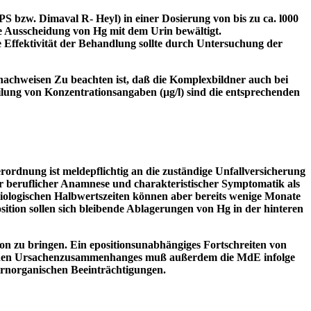
bzw. Dimaval R- Heyl) in einer Dosierung von bis zu ca. l000
hte Ausscheidung von Hg mit dem Urin bewältigt.
Effektivität der Behandlung sollte durch Untersuchung der
nachweisen Zu beachten ist, daß die Komplexbildner auch bei
lung von Konzentrationsangaben (µg/l) sind die entsprechenden
ordnung ist meldepflichtig an die zuständige Unfallversicherung
her beruflicher Anamnese und charakteristischer Symptomatik als
iologischen Halbwertszeiten können aber bereits wenige Monate
ition sollen sich bleibende Ablagerungen von Hg in der hinteren
 zu bringen. Ein epositionsunabhängiges Fortschreiten von
nlichen Ursachenzusammenhanges muß außerdem die MdE infolge
irnorganischen Beeinträchtigungen.