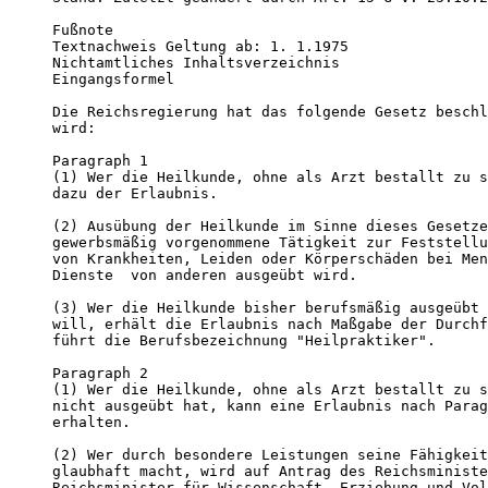
Fußnote

Textnachweis Geltung ab: 1. 1.1975 

Nichtamtliches Inhaltsverzeichnis

Eingangsformel 

Die Reichsregierung hat das folgende Gesetz beschl
wird:

Paragraph 1 

(1) Wer die Heilkunde, ohne als Arzt bestallt zu s
dazu der Erlaubnis.

(2) Ausübung der Heilkunde im Sinne dieses Gesetze
gewerbsmäßig vorgenommene Tätigkeit zur Feststellu
von Krankheiten, Leiden oder Körperschäden bei Men
Dienste  von anderen ausgeübt wird.

(3) Wer die Heilkunde bisher berufsmäßig ausgeübt 
will, erhält die Erlaubnis nach Maßgabe der Durchf
führt die Berufsbezeichnung "Heilpraktiker".

Paragraph 2 

(1) Wer die Heilkunde, ohne als Arzt bestallt zu s
nicht ausgeübt hat, kann eine Erlaubnis nach Parag
erhalten.

(2) Wer durch besondere Leistungen seine Fähigkeit
glaubhaft macht, wird auf Antrag des Reichsministe
Reichsminister für Wissenschaft, Erziehung und Vol