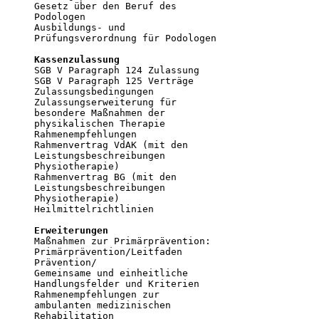
Gesetz über den Beruf des

Podologen

Ausbildungs- und

Prüfungsverordnung für Podologen

Kassenzulassung

SGB V Paragraph 124 Zulassung

SGB V Paragraph 125 Verträge

Zulassungsbedingungen

Zulassungserweiterung für

besondere Maßnahmen der

physikalischen Therapie

Rahmenempfehlungen 

Rahmenvertrag VdAK (mit den 

Leistungsbeschreibungen

Physiotherapie)

Rahmenvertrag BG (mit den 

Leistungsbeschreibungen

Physiotherapie)

Heilmittelrichtlinien 

Erweiterungen

Maßnahmen zur Primärprävention:

Primärprävention/Leitfaden

Prävention/

Gemeinsame und einheitliche

Handlungsfelder und Kriterien 

Rahmenempfehlungen zur

ambulanten medizinischen

Rehabilitation
