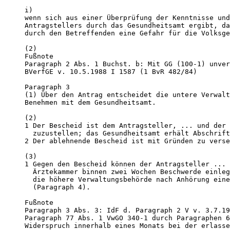
i)

wenn sich aus einer Überprüfung der Kenntnisse und
Antragstellers durch das Gesundheitsamt ergibt, da
durch den Betreffenden eine Gefahr für die Volksge
(2)

Fußnote

Paragraph 2 Abs. 1 Buchst. b: Mit GG (100-1) unver
BVerfGE v. 10.5.1988 I 1587 (1 BvR 482/84)

Paragraph 3 

(1) Über den Antrag entscheidet die untere Verwalt
Benehmen mit dem Gesundheitsamt.

(2) 

1 Der Bescheid ist dem Antragsteller, ... und der 
  zuzustellen; das Gesundheitsamt erhält Abschrift
2 Der ablehnende Bescheid ist mit Gründen zu verse
(3) 

1 Gegen den Bescheid können der Antragsteller ... 
  Ärztekammer binnen zwei Wochen Beschwerde einleg
  die höhere Verwaltungsbehörde nach Anhörung eine
  (Paragraph 4). 

Fußnote

Paragraph 3 Abs. 3: IdF d. Paragraph 2 V v. 3.7.19
Paragraph 77 Abs. 1 VwGO 340-1 durch Paragraphen 6
Widerspruch innerhalb eines Monats bei der erlasse