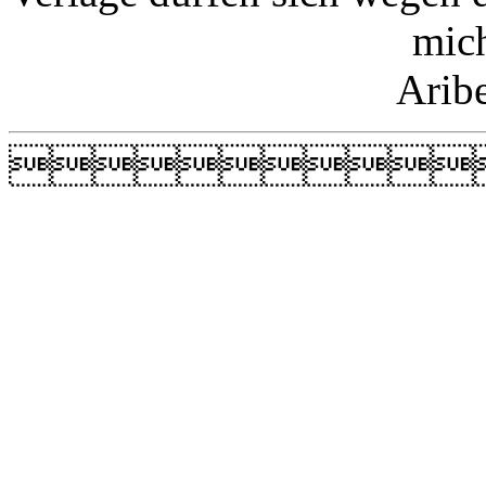
mic
Arib
