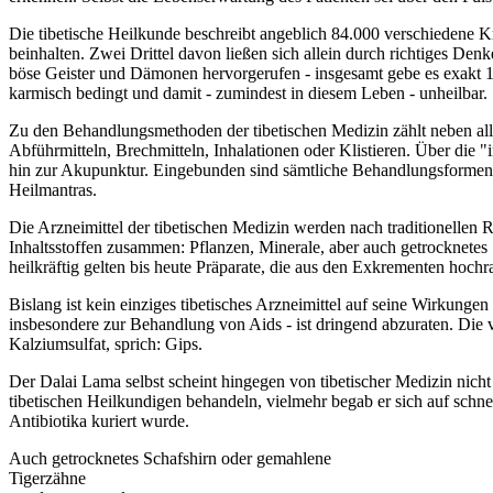
Die tibetische Heilkunde beschreibt angeblich 84.000 verschiedene K
beinhalten. Zwei Drittel davon ließen sich allein durch richtiges Den
böse Geister und Dämonen hervorgerufen - insgesamt gebe es exakt 1.
karmisch bedingt und damit - zumindest in diesem Leben - unheilbar.
Zu den Behandlungsmethoden der tibetischen Medizin zählt neben all
Abführmitteln, Brechmitteln, Inhalationen oder Klistieren. Über die
hin zur Akupunktur. Eingebunden sind sämtliche Behandlungsformen
Heilmantras.
Die Arzneimittel der tibetischen Medizin werden nach traditionellen R
Inhaltsstoffen zusammen: Pflanzen, Minerale, aber auch getrocknete
heilkräftig gelten bis heute Präparate, die aus den Exkrementen hoch
Bislang ist kein einziges tibetisches Arzneimittel auf seine Wirkunge
insbesondere zur Behandlung von Aids - ist dringend abzuraten. Die 
Kalziumsulfat, sprich: Gips.
Der Dalai Lama selbst scheint hingegen von tibetischer Medizin nicht
tibetischen Heilkundigen behandeln, vielmehr begab er sich auf schn
Antibiotika kuriert wurde.
Auch getrocknetes Schafshirn oder gemahlene
Tigerzähne