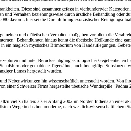
rankheiten. Diese sind zusammengefasst in vierhundertvier Kategorien,
ken und Verhalten beziehungsweise durch ärztliche Behandlung oder durc
080 davon -, hier sei die Durchführung exorzistischer Reinigungsritua
gemeinen und diätetischen Verhaltensmaßgaben vor allem die Verabrei
 "internen" Behandlungen hinaus kennt die tibetische Heilkunde eine 
 in ein magisch-mystisches Brimborium von Handauflegungen, Gebeten
ezepturen und unter Berücksichtigung astrologischer Gegebenheiten herg
s Schafshirn oder gemahlene Tigerzähne; auch hochgiftige Substanzen 
rangiger Lamas hergestellt wurden.
n und Nebenwirkungen hin wissenschaftlich untersucht worden. Von ihrem
von einer Schweizer Firma hergestellte tibetische Wunderpille "Padma 
 allzu viel zu halten: als er Anfang 2002 im Norden Indiens an einer 
ellstem Wege in das hochmoderne, nach westlich-wissenschaftlichem St