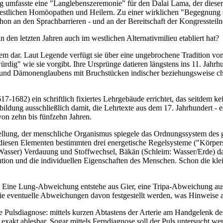
Tag umfasste eine "Langlebenszeremonie" für den Dalai Lama, der diese
 westlichen Homöopathen und Heilern. Zu einer wirklichen "Begegnung 
schon an den Sprachbarrieren - und an der Bereitschaft der Kongresstei
 den letzten Jahren auch im westlichen Alternativmilieu etabliert hat?
ystem dar. Laut Legende verfügt sie über eine ungebrochene Tradition vo
würdig" wie sie vorgibt. Ihre Ursprünge datieren längstens ins 11. Jah
- und Dämonenglaubens mit Bruchstücken indischer beziehungsweise chin
-1682) ein schriftlich fixiertes Lehrgebäude errichtet, das seitdem ke
ildung ausschließlich damit, die Lehrtexte aus dem 17. Jahrhundert - 
von zehn bis fünfzehn Jahren.
stellung, der menschliche Organismus spiegele das Ordnungssystem de
s diesen Elementen bestimmten drei energetische Regelsysteme ("Körp
/Wasser) Verdauung und Stoffwechsel, Bäkän (Schleim: Wasser/Erde) 
itution und die individuellen Eigenschaften des Menschen. Schon die 
te": Eine Lung-Abweichung entstehe aus Gier, eine Tripa-Abweichung 
wie eventuelle Abweichungen davon festgestellt werden, was Hinweise 
e Pulsdiagnose: mittels kurzen Abtastens der Arterie am Handgelenk des
 exakt ablesbar. Sogar mittels Ferndiagnose soll der Puls untersucht w