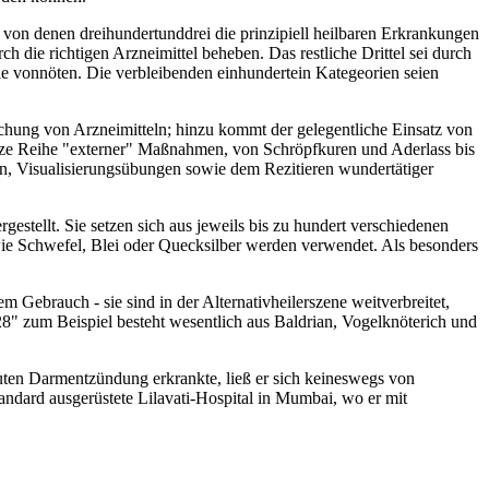
 von denen dreihundertunddrei die prinzipiell heilbaren Erkrankungen
h die richtigen Arzneimittel beheben. Das restliche Drittel sei durch
le vonnöten. Die verbleibenden einhundertein Kategeorien seien
chung von Arzneimitteln; hinzu kommt der gelegentliche Einsatz von
ganze Reihe "externer" Maßnahmen, von Schröpfkuren und Aderlass bis
, Visualisierungsübungen sowie dem Rezitieren wundertätiger
estellt. Sie setzen sich aus jeweils bis zu hundert verschiedenen
wie Schwefel, Blei oder Quecksilber werden verwendet. Als besonders
 Gebrauch - sie sind in der Alternativheilerszene weitverbreitet,
28" zum Beispiel besteht wesentlich aus Baldrian, Vogelknöterich und
akuten Darmentzündung erkrankte, ließ er sich keineswegs von
andard ausgerüstete Lilavati-Hospital in Mumbai, wo er mit