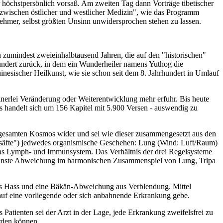
r höchstpersönlich vorsaß. Am zweiten Tag dann Vorträge tibetischer
zwischen östlicher und westlicher Medizin", wie das Programm
lnehmer, selbst größten Unsinn unwidersprochen stehen zu lassen.
n zumindest zweieinhalbtausend Jahren, die auf den "historischen"
rhundert zurück, in dem ein Wunderheiler namens Yuthog die
esischer Heilkunst, wie sie schon seit dem 8. Jahrhundert in Umlauf
inerlei Veränderung oder Weiterentwicklung mehr erfuhr. Bis heute
es handelt sich um 156 Kapitel mit 5.900 Versen - auswendig zu
s gesamten Kosmos wider und sei wie dieser zusammengesetzt aus den
ersäfte") jedwedes organismische Geschehen: Lung (Wind: Luft/Raum)
das Lymph- und Immunsystem. Das Verhältnis der drei Regelsysteme
kleinste Abweichung im harmonischen Zusammenspiel von Lung, Tripa
aus Hass und eine Bäkän-Abweichung aus Verblendung. Mittel
auf eine vorliegende oder sich anbahnende Erkrankung gebe.
 Patienten sei der Arzt in der Lage, jede Erkrankung zweifelsfrei zu
erden können.