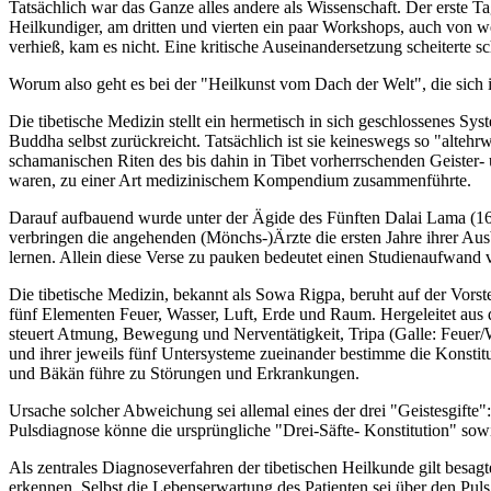
Tatsächlich war das Ganze alles andere als Wissenschaft. Der erste 
Heilkundiger, am dritten und vierten ein paar Workshops, auch von
verhieß, kam es nicht. Eine kritische Auseinandersetzung scheiterte 
Worum also geht es bei der "Heilkunst vom Dach der Welt", die sich in
Die tibetische Medizin stellt ein hermetisch in sich geschlossenes S
Buddha selbst zurückreicht. Tatsächlich ist sie keineswegs so "altehr
schamanischen Riten des bis dahin in Tibet vorherrschenden Geister
waren, zu einer Art medizinischem Kompendium zusammenführte.
Darauf aufbauend wurde unter der Ägide des Fünften Dalai Lama (1617
verbringen die angehenden (Mönchs-)Ärzte die ersten Jahre ihrer Ausb
lernen. Allein diese Verse zu pauken bedeutet einen Studienaufwand 
Die tibetische Medizin, bekannt als Sowa Rigpa, beruht auf der Vor
fünf Elementen Feuer, Wasser, Luft, Erde und Raum. Hergeleitet au
steuert Atmung, Bewegung und Nerventätigkeit, Tripa (Galle: Feuer
und ihrer jeweils fünf Untersysteme zueinander bestimme die Konst
und Bäkän führe zu Störungen und Erkrankungen.
Ursache solcher Abweichung sei allemal eines der drei "Geistesgif
Pulsdiagnose könne die ursprüngliche "Drei-Säfte- Konstitution" so
Als zentrales Diagnoseverfahren der tibetischen Heilkunde gilt besagt
erkennen. Selbst die Lebenserwartung des Patienten sei über den Puls