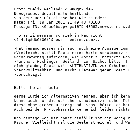
From: "Felix Weiland" <FW0@gmx.de>

Newsgroups: de.alt.naturheilkunde

Subject: Re: Gürtelrose bei Kleinkindern

Date: Fri, 19 Jan 2001 21:49:43 +0100

Message-ID: <94ad66$cpvrg$1@ID-48565.news.dfncis.d
Thomas Zimmermann schrieb in Nachricht

<944ofq$db6$00$1@news.t-online.com>...

>Hat jemand ausser mir auch noch eine Aussage zum 
>Vielleicht stellt Paula meine harte schulmedizini
>genausowenig zufrieden, wie Joest's Instincto-Ges
>Partner, Wachinger, Weiland: zur Sache, bitte!!!

>Ich glaube, Paula will ALTERNATIVEN zur Schulmedi
>nachvollziehbar. Und nicht Flamewar gegen Joest (
>berechtigt).

Hallo Thomas, Paula

gerne würde ich Alternativen nennen, aber ich kenn
kenne auch nur die üblichen schulmedizinischen Met
diese ohne großen Hintergrund. Sonst hätte ich ber
Auch bei den Phytopharmaka kenne ich leider nichts
Das einzige was mir sonst einfällt ist ein wenig P
Psyche. Vielleicht mal die Seele streicheln und Wa