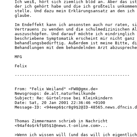
Ich weiß, hört sich ziemlich blöd an. Aber das ist
der ich gehört habe und die ich großteils unkommen
stelle. Und dazu mein Erklärungsansatz an den ich 
glaube.

Im Endeffekt kann ich ansonsten auch nur raten, si
Vertrauens zu wenden und die schulmedizinischen Al
auszuschöpfen. Und darauf möchte ich eindringlich 
beschriebene Symptomatik erscheint mir nicht ganz 
behandlungsbedürftig. Außerdem ist meine Bitte, di
Behandlungen mit dem behandelnden Arzt abzuspreche
MFG

Felix

-----------------------------------------------

From: "Felix Weiland" <FW0@gmx.de>

Newsgroups: de.alt.naturheilkunde

Subject: Re: Gürtelrose bei Kleinkindern

Date: Sat, 20 Jan 2001 22:36:46 +0100

Message-ID: <94eep6$cr8g9$2@ID-48565.news.dfncis.d
Thomas Zimmermann schrieb in Nachricht

<94af4o$rkf$05$1@news.t-online.com>...

>Wenn ich wissen will (und das will ich eigentlich