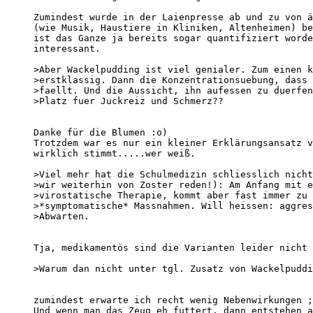
Zumindest wurde in der Laienpresse ab und zu von ä
(wie Musik, Haustiere in Kliniken, Altenheimen) be
ist das Ganze ja bereits sogar quantifiziert worde
interessant.

>Aber Wackelpudding ist viel genialer. Zum einen k
>erstklassig. Dann die Konzentrationsuebung, dass 
>faellt. Und die Aussicht, ihn aufessen zu duerfen
>Platz fuer Juckreiz und Schmerz??

Danke für die Blumen :o)

Trotzdem war es nur ein kleiner Erklärungsansatz v
wirklich stimmt.....wer weiß.

>Viel mehr hat die Schulmedizin schliesslich nicht
>wir weiterhin von Zoster reden!): Am Anfang mit e
>virostatische Therapie, kommt aber fast immer zu 
>*symptomatische* Massnahmen. Will heissen: aggres
>Abwarten.

Tja, medikamentös sind die Varianten leider nicht 
>Warum dan nicht unter tgl. Zusatz von Wackelpuddi
zumindest erwarte ich recht wenig Nebenwirkungen ;
Und wenn man das Zeug eh futtert, dann entstehen a