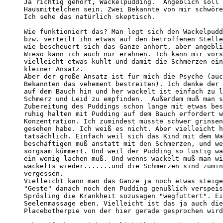
Ja richtig gehört, Wackelpudding.  Angeblich soll 
Hausmittelchen sein. Zwei Bekannte von mir schwöre
Ich sehe das natürlich skeptisch.

Wie funktioniert das? Man legt sich den Wackelpudd
bzw. verteilt ihn etwas auf den betroffenen Stelle
wie bescheuert sich das Ganze anhört, aber angebli
Wieso kann ich auch nur erahnen. Ich kann mir vors
vielleicht etwas kühlt und damit die Schmerzen ein
kleiner Ansatz.

Aber der große Ansatz ist für mich die Psyche (auc
Bekannten das vehement bestreiten). Ich denke der 
auf dem Bauch hin und her wackelt ist einfach zu l
Schmerz und Leid zu empfinden.  Außerdem muß man s
Zubereitung des Puddings schon lange mit etwas bes
ruhig halten mit Pudding auf dem Bauch erfordert w
Konzentration. Ich zumindest musste schwer grinsen
gesehen habe. Ich weiß es nicht. Aber vielleicht h
tatsächlich. Einfach weil sich das Kind mit dem Wa
beschäftigen muß anstatt mit den Schmerzen, und we
sorgsam kümmert. Und weil der Pudding so lustig wa
ein wenig lachen muß. Und wenns wackelt muß man wi
wackelts wieder.......und die Schmerzen sind zumin
vergessen.

Vielleicht kann man das Ganze ja noch etwas steige
"Geste" danach noch den Pudding genüßlich verspeis
Sprösling die Krankheit sozusagen "wegfuttert". Ei
Seelenmassage eben. Vielleicht ist das ja auch die
Placebotherpie von der hier gerade gesprochen wird