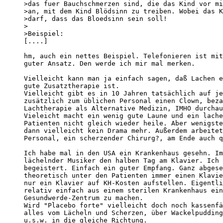
>das fuer Bauchschmerzen sind, die das Kind vor mi
>an, mit dem Kind Blödsinn zu treiben. Wobei das K
>darf, dass das Bloedsinn sein soll!

>

>Beispiel:

[....]

hm, auch ein nettes Beispiel. Telefonieren ist mit
guter Ansatz. Den werde ich mir mal merken.

Vielleicht kann man ja einfach sagen, daß Lachen e
gute Zusatztherapie ist.

Vielleicht gibt es in 10 Jahren tatsächlich auf je
zusätzlich zum üblichen Personal einen Clown, beza
Lachtherapie als Alternative Medizin, IMHO durchau
Vieleicht macht ein wenig gute Laune und ein lache
Patienten nicht gleich wieder heile. Aber wenigste
dann vielleicht kein Drama mehr. Außerdem arbeitet
Personal, ein scherzender Chirurg?, am Ende auch q
Ich habe mal in den USA ein Krankenhaus gesehn. Im
lächelnder Musiker den halben Tag am Klavier. Ich 
begeistert. Einfach ein guter Empfang. Ganz abgese
theoretisch unter den Patienten immer einen Klavie
nur ein Klavier auf KH-Kosten aufstellen. Eigentli
relativ einfach aus einem sterilen Krankenhaus ein
Gesundwerde-Zentrum zu machen.

Wird "Placebo forte" vielleicht doch noch kassenfä
alles vom Lächeln und Scherzen, über Wackelpudding
u.s.w. in die gleiche Richtung.
