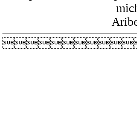
mic
Arib
