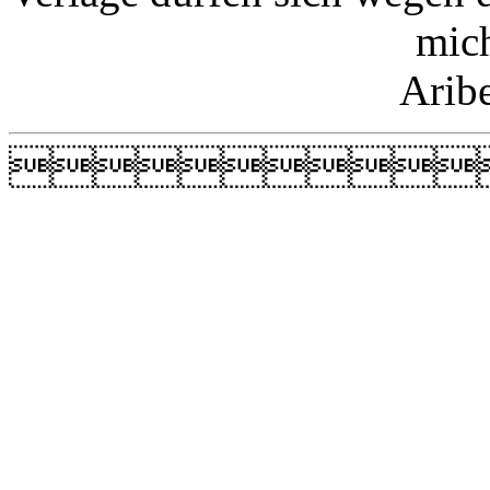
mic
Arib
