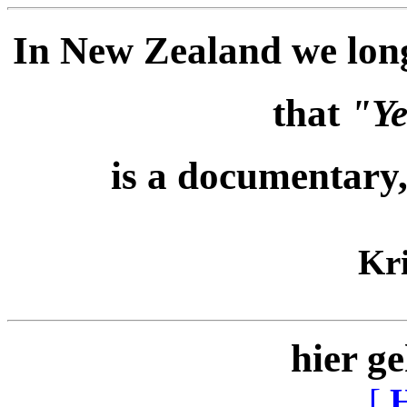
In New Zealand we long
that
"Ye
is a documentary,
Kri
hier ge
[