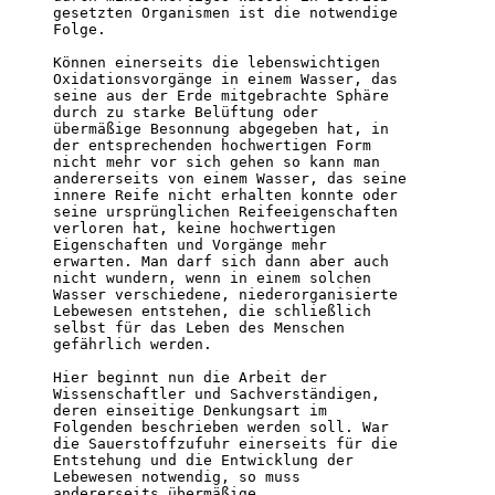
gesetzten Organismen ist die notwendige 

Folge.          

Können einerseits die lebenswichtigen 

Oxidationsvorgänge in einem Wasser, das 

seine aus der Erde mitgebrachte Sphäre 

durch zu starke Belüftung oder 

übermäßige Besonnung abgegeben hat, in 

der entsprechenden hochwertigen Form 

nicht mehr vor sich gehen so kann man 

andererseits von einem Wasser, das seine 

innere Reife nicht erhalten konnte oder 

seine ursprünglichen Reifeeigenschaften 

verloren hat, keine hochwertigen 

Eigenschaften und Vorgänge mehr 

erwarten. Man darf sich dann aber auch 

nicht wundern, wenn in einem solchen 

Wasser verschiedene, niederorganisierte 

Lebewesen entstehen, die schließlich 

selbst für das Leben des Menschen 

gefährlich werden.         

Hier beginnt nun die Arbeit der 

Wissenschaftler und Sachverständigen, 

deren einseitige Denkungsart im 

Folgenden beschrieben werden soll. War 

die Sauerstoffzufuhr einerseits für die 

Entstehung und die Entwicklung der 

Lebewesen notwendig, so muss 

andererseits übermäßige 
