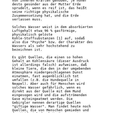
von inneren Kräften gehoben, je höher 

desto gesünder aus der Mutter Erde 

sprudelt, wenn es reif ist, das heißt 

seine richtige physikalische    

Zusammensetzung hat, und die Erde 

verlassen muss. 

Solches Wasser weist in dem absorbierten 

Luftgehalt etwa 96 % gasförmige, 

physikalisch gelöste 

Kohle-Stoffsubstanzen [1] auf, sodaß 

also die "Psyche" bzw. der Charakter des 

Wassers als sehr hochstehend zu 

bezeichnen ist.                                  

Es gibt Quellen, die einen so hohen 

Gehalt an Kohlensäure (dieser Ausdruck 

ist allerdings falsch) aufweisen, daß 

kleine Tiere, die den in der umgebenden 

Atmosphäre niedergeschlagenen Dunst 

einatmen, fast augenblicklich tot 

umfallen (z.B. die Hundequelle in 

Neapel). Aber auch für Menschen wird 

solches Wasser gefährlich, wenn es 

direkt aus der Quelle mit dem Mund 

eingesogen wird und die aufströmenden 

Gase miteingeatmet werden. Die 

Gebirgler nennen derartige Quellen 

"giftige Wasser". Man findet heute noch 

Quellen, die von Menschen gemieden und 
