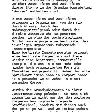
bestimmten Verhältnis abhängig, in 

welchem Quantitäten und Qualitäten 

dieser Stoffe in der Grundaufbausubstanz 

"Wasser" enthalten sind.                          

Diese Quantitäten und Qualitäten 

erzeugen im Organismus, von dem sie 

durch Atmung, durch den 

Nahrungsmittelgenuß oder durch die 

direkte Wasserzufuhr aufgenommen 

werden, infolge der wechselseitigen 

Oxidationsvorgänge eine bestimmte, dem 

jeweiligen Organismus zukommende 

Innentemperatur. 

Eine bestimmte Innentemperatur erzeugt 

eine bestimmte Körperform und diese 

wieder eine bestimmte, immaterielle 

Energie, die uns in einer mehr oder 

minder hoch organisierten Form als 

Charakter entgegentritt. Daher das alte 

Sprichwort "mens sana in corpore sano" 

(Ein gesunder Geist wohnt in einem 

gesunden Körper).

Werden die Grundsubstanzen in ihrer 

Zusammensetzung geändert, so muss sich 

zwangsläufig nicht nur der dem weiteren 

Körperaufbau zugrunde liegende 

Stoffwechsel, sondern mit diesem auch 

der geistige Auf- und Weiterbau andern. 
