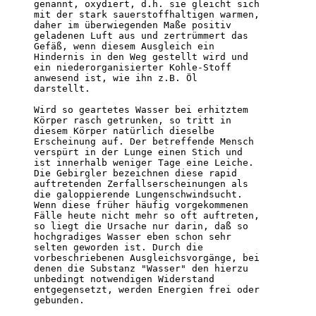
genannt, oxydiert, d.h. sie gleicht sich 

mit der stark sauerstoffhaltigen warmen, 

daher im überwiegenden Maße positiv 

geladenen Luft aus und zertrümmert das 

Gefäß, wenn diesem Ausgleich ein 

Hindernis in den Weg gestellt wird und 

ein niederorganisierter Kohle-Stoff 

anwesend ist, wie ihn z.B. Öl 

darstellt.

Wird so geartetes Wasser bei erhitztem 

Körper rasch getrunken, so tritt in 

diesem Körper natürlich dieselbe 

Erscheinung auf. Der betreffende Mensch 

verspürt in der Lunge einen Stich und 

ist innerhalb weniger Tage eine Leiche. 

Die Gebirgler bezeichnen diese rapid 

auftretenden Zerfallserscheinungen als 

die galoppierende Lungenschwindsucht. 

Wenn diese früher häufig vorgekommenen 

Fälle heute nicht mehr so oft auftreten, 

so liegt die Ursache nur darin, daß so 

hochgradiges Wasser eben schon sehr 

selten geworden ist. Durch die 

vorbeschriebenen Ausgleichsvorgänge, bei 

denen die Substanz "Wasser" den hierzu 

unbedingt notwendigen Widerstand 

entgegensetzt, werden Energien frei oder 

gebunden.
