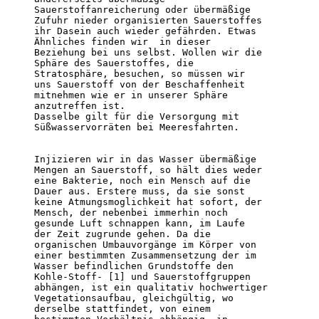
Sauerstoffanreicherung oder übermäßige 

Zufuhr nieder organisierten Sauerstoffes 

ihr Dasein auch wieder gefährden. Etwas 

Ähnliches finden wir  in dieser 

Beziehung bei uns selbst. Wollen wir die 

Sphäre des Sauerstoffes, die 

Stratosphäre, besuchen, so müssen wir 

uns Sauerstoff von der Beschaffenheit 

mitnehmen wie er in unserer Sphäre 

anzutreffen ist.               

Dasselbe gilt für die Versorgung mit 

Süßwasservorräten bei Meeresfahrten.

Injizieren wir in das Wasser übermäßige 

Mengen an Sauerstoff, so hält dies weder 

eine Bakterie, noch ein Mensch auf die 

Dauer aus. Erstere muss, da sie sonst 

keine Atmungsmoglichkeit hat sofort, der 

Mensch, der nebenbei immerhin noch 

gesunde Luft schnappen kann, im Laufe 

der Zeit zugrunde gehen. Da die 

organischen Umbauvorgänge im Körper von 

einer bestimmten Zusammensetzung der im 

Wasser befindlichen Grundstoffe den 

Kohle-Stoff- [1] und Sauerstoffgruppen 

abhängen, ist ein qualitativ hochwertiger 

Vegetationsaufbau, gleichgültig, wo 

derselbe stattfindet, von einem 
