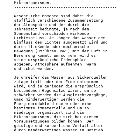
Mikroorganismen.

--------------------------------------------

Wesentliche Momente sind dabei die 

stofflich verschiedene Zusammensetzung 

der Atmosphäre und der durch die 

Jahreszeit bedingte, je nach dem 

Sonnenstand verschieden wirkende 

Lichteinfluss. Je länger das Wasser dem 

Einfluss des Lichtes ausgesetzt wird und 

durch fließende oder mechanische 

Bewegung (Umrühren usw.) mit der Luft in 

Berührung kommt, um so mehr wird es 

seine ursprüngliche Erdensphäre               

abgeben, Atmosphäre aufnehmen, warm               

und schal werden.                              

Je unreifer das Wasser aus Sickerquellen 

zutage tritt oder der Erde entnommen 

wird, und je geringer die ursprünglich 

bestandenen Gegensätze waren, um so 

schwächer werden die Ausgleichsvorgänge, 

umso minderwertiger werden die 

Energieprodukte diese wieder eine 

bestimmte immaterielle und um so 

niedriger organisiert sind die 

Mikroorganismen, die sich bei diesen 

Voraussetzungen bilden können. Der 

geistige und körperliche Verfall aller 

durch minderwertiges Wasser in Betrieb 
