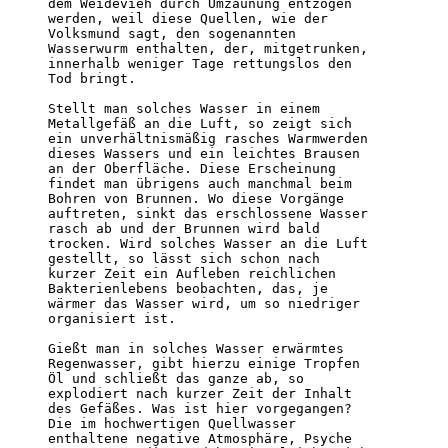
dem Weidevieh durch Umzäunung entzogen 

werden, weil diese Quellen, wie der 

Volksmund sagt, den sogenannten 

Wasserwurm enthalten, der, mitgetrunken, 

innerhalb weniger Tage rettungslos den 

Tod bringt.

Stellt man solches Wasser in einem 

Metallgefäß an die Luft, so zeigt sich 

ein unverhältnismäßig rasches Warmwerden 

dieses Wassers und ein leichtes Brausen 

an der Oberfläche. Diese Erscheinung 

findet man übrigens auch manchmal beim 

Bohren von Brunnen. Wo diese Vorgänge 

auftreten, sinkt das erschlossene Wasser 

rasch ab und der Brunnen wird bald 

trocken. Wird solches Wasser an die Luft 

gestellt, so lässt sich schon nach 

kurzer Zeit ein Aufleben reichlichen 

Bakterienlebens beobachten, das, je 

wärmer das Wasser wird, um so niedriger 

organisiert ist.                                  
Gießt man in solches Wasser erwärmtes 

Regenwasser, gibt hierzu einige Tropfen 

Öl und schließt das ganze ab, so 

explodiert nach kurzer Zeit der Inhalt 

des Gefäßes. Was ist hier vorgegangen? 

Die im hochwertigen Quellwasser 

enthaltene negative Atmosphäre, Psyche 
