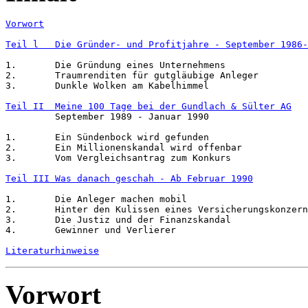
Vorwort
Teil l   Die Gründer- und Profitjahre - September 1986-
1.       Die Gründung eines Unternehmens

2.       Traumrenditen für gutgläubige Anleger

3.       Dunkle Wolken am Kabelhimmel

Teil II  Meine 100 Tage bei der Gundlach & Sülter AG
         September 1989 - Januar 1990

1.       Ein Sündenbock wird gefunden

2.       Ein Millionenskandal wird offenbar

3.       Vom Vergleichsantrag zum Konkurs

Teil III Was danach geschah - Ab Februar 1990
1.       Die Anleger machen mobil

2.       Hinter den Kulissen eines Versicherungskonzern
3.       Die Justiz und der Finanzskandal

4.       Gewinner und Verlierer

Literaturhinweise
Vorwort