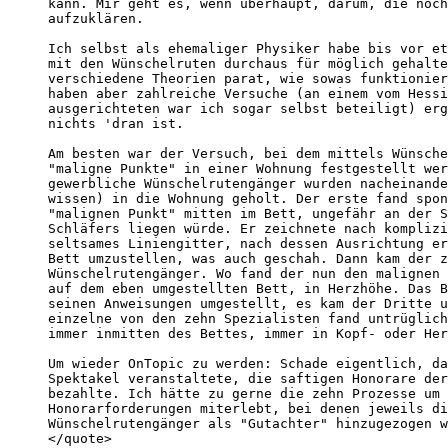
kann. Mir geht es, wenn überhaupt, darum, die noch
aufzuklären. 

Ich selbst als ehemaliger Physiker habe bis vor et
mit den Wünschelruten durchaus für möglich gehalte
verschiedene Theorien parat, wie sowas funktionier
haben aber zahlreiche Versuche (an einem vom Hessi
ausgerichteten war ich sogar selbst beteiligt) erg
nichts 'dran ist. 

Am besten war der Versuch, bei dem mittels Wünsche
"maligne Punkte" in einer Wohnung festgestellt wer
gewerbliche Wünschelrutengänger wurden nacheinande
wissen) in die Wohnung geholt. Der erste fand spon
"malignen Punkt" mitten im Bett, ungefähr an der S
Schläfers liegen würde. Er zeichnete nach komplizi
seltsames Liniengitter, nach dessen Ausrichtung er
Bett umzustellen, was auch geschah. Dann kam der z
Wünschelrutengänger. Wo fand der nun den malignen 
auf dem eben umgestellten Bett, in Herzhöhe. Das B
seinen Anweisungen umgestellt, es kam der Dritte u
einzelne von den zehn Spezialisten fand untrüglich
immer inmitten des Bettes, immer in Kopf- oder Her
Um wieder OnTopic zu werden: Schade eigentlich, da
Spektakel veranstaltete, die saftigen Honorare der
bezahlte. Ich hätte zu gerne die zehn Prozesse um 
Honorarforderungen miterlebt, bei denen jeweils di
Wünschelrutengänger als "Gutachter" hinzugezogen w