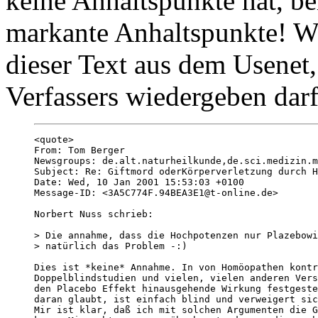
keine Anhaltspunkte hat, be
markante Anhaltspunkte! Wi
dieser Text aus dem Usenet,
Verfassers wiedergeben darf
<quote>

From: Tom Berger 

Newsgroups: de.alt.naturheilkunde,de.sci.medizin.m
Subject: Re: Giftmord oderKörperverletzung durch H
Date: Wed, 10 Jan 2001 15:53:03 +0100

Message-ID: <3A5C774F.94BEA3E1@t-online.de>

Norbert Nuss schrieb:

> Die annahme, dass die Hochpotenzen nur Plazebowi
> natürlich das Problem -:)

Dies ist *keine* Annahme. In von Homöopathen kontr
Doppelblindstudien und vielen, vielen anderen Vers
den Placebo Effekt hinausgehende Wirkung festgeste
daran glaubt, ist einfach blind und verweigert sic
Mir ist klar, daß ich mit solchen Argumenten die G