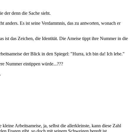
e der denn die Sache sieht.
ht anders. Es ist seine Verdammnis, das zu antworten, wonach er
ist das Zeichen, die Identität. Die Ameise tippt ihre Nummer in die
beitsameise der Blick in den Spiegel: "Hurra, ich bin da! Ich lebe."
dere Nummer eintippen würde...???
.
leine Arbeitsameise, ja, selbst die allerkleinste, kann diese Zahl
len Fragen gibt, so doch mit seinem Schweigen beredt ist...