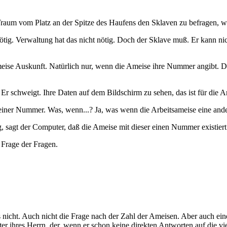
raum vom Platz an der Spitze des Haufens den Sklaven zu befragen, wi
ig. Verwaltung hat das nicht nötig. Doch der Sklave muß. Er kann nic
ise Auskunft. Natürlich nur, wenn die Ameise ihre Nummer angibt. Das 
Er schweigt. Ihre Daten auf dem Bildschirm zu sehen, das ist für die Ar
it einer Nummer. Was, wenn...? Ja, was wenn die Arbeitsameise eine an
, sagt der Computer, daß die Ameise mit dieser einen Nummer existiert
 Frage der Fragen.
nicht. Auch nicht die Frage nach der Zahl der Ameisen. Aber auch eine k
r ihres Herrn, der, wenn er schon keine direkten Antworten auf die vie