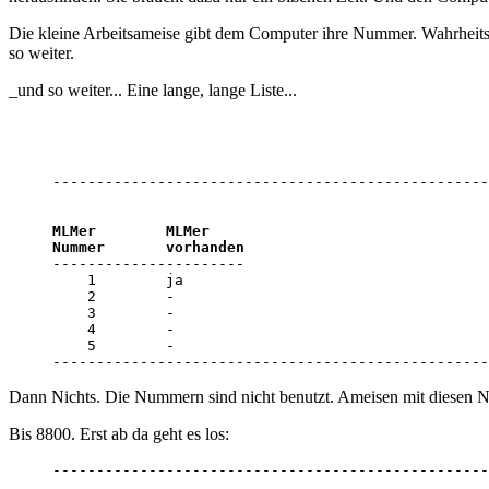
Die kleine Arbeitsameise gibt dem Computer ihre Nummer. Wahrheitsge
so weiter.
_und so weiter... Eine lange, lange Liste...
--------------------------------------------------
MLMer        MLMer

Nummer       vorhanden

----------------------

    1        ja 

    2        - 

    3        - 

    4        - 

    5        - 

--------------------------------------------------
Dann Nichts. Die Nummern sind nicht benutzt. Ameisen mit diesen Nu
Bis 8800. Erst ab da geht es los:
--------------------------------------------------