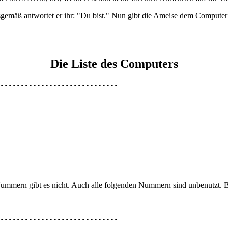
mäß antwortet er ihr: "Du bist." Nun gibt die Ameise dem Computer ein
Die Liste des Computers
-----------------------------

-----------------------------
mmern gibt es nicht. Auch alle folgenden Nummern sind unbenutzt. Bi
-----------------------------
