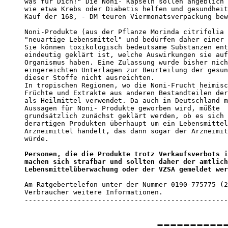
was für Dich!" Die Noni- Kapseln sollen angeblich 
wie etwa Krebs oder Diabetis helfen und gesundheit
Kauf der 168, - DM teuren Viermonatsverpackung bew
Noni-Produkte (aus der Pflanze Morinda citrifolia 
"neuartige Lebensmittel" und bedürfen daher einer 
Sie können toxikologisch bedeutsame Substanzen ent
eindeutig geklärt ist, welche Auswirkungen sie auf
Organismus haben. Eine Zulassung wurde bisher nich
eingereichten Unterlagen zur Beurteilung der gesun
dieser Stoffe nicht ausreichten. 

In tropischen Regionen, wo die Noni-Frucht heimisc
Früchte und Extrakte aus anderen Bestandteilen der
als Heilmittel verwendet. Da auch in Deutschland m
Aussagen für Noni- Produkte geworben wird, müßte 

grundsätzlich zunächst geklärt werden, ob es sich 
derartigen Produkten überhaupt um ein Lebensmittel
Arzneimittel handelt, das dann sogar der Arzneimit
würde. 

Personen, die die Produkte trotz Verkaufsverbots i
machen sich strafbar und sollten daher der amtlich
Lebensmittelüberwachung oder der VZSA gemeldet wer
Am Ratgebertelefon unter der Nummer 0190-775775 (2
Verbraucher weitere Informationen. 

--------------------------------------------------
----------