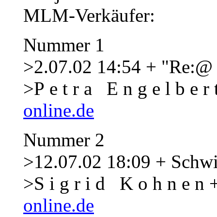
MLM-Verkäufer:
Nummer 1
>2.07.02 14:54 + "Re:@
>P e t r a E n g e l b e r 
online.de
Nummer 2
>12.07.02 18:09 + Schwi
>S i g r i d K o h n e n 
online.de