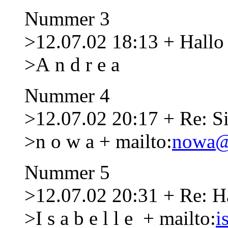
Nummer 3
>12.07.02 18:13 + Hallo
>A n d r e a
Nummer 4
>12.07.02 20:17 + Re: Sie
>n o w a + mailto:
nowa@
Nummer 5
>12.07.02 20:31 + Re: H
>I s a b e l l e + mailto:
i