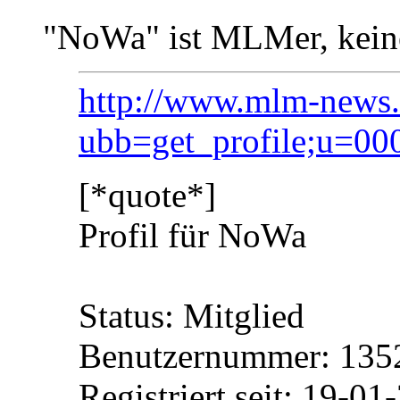
"NoWa" ist MLMer, keine 
http://www.mlm-news.d
ubb=get_profile;u=00
[*quote*]
Profil für NoWa
Status: Mitglied
Benutzernummer: 135
Registriert seit: 19-01