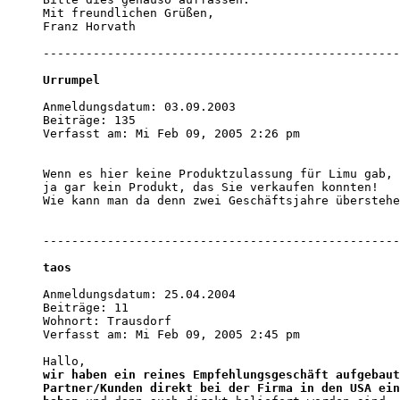
Mit freundlichen Grüßen, 

Franz Horvath

--------------------------------------------------
Urrumpel
Anmeldungsdatum: 03.09.2003

Beiträge: 135

Verfasst am: Mi Feb 09, 2005 2:26 pm  

Wenn es hier keine Produktzulassung für Limu gab, 
ja gar kein Produkt, das Sie verkaufen konnten! 

Wie kann man da denn zwei Geschäftsjahre überstehe
--------------------------------------------------
taos
Anmeldungsdatum: 25.04.2004

Beiträge: 11

Wohnort: Trausdorf

Verfasst am: Mi Feb 09, 2005 2:45 pm    

wir haben ein reines Empfehlungsgeschäft aufgebaut
Partner/Kunden direkt bei der Firma in den USA ein