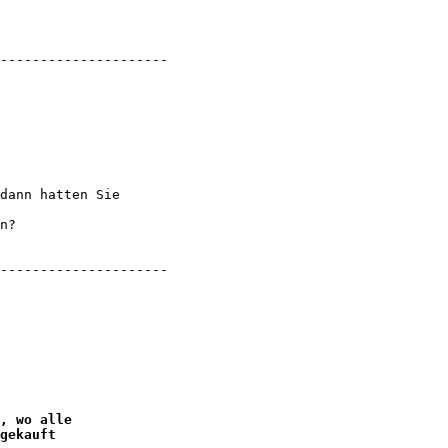
---------------------

dann hatten Sie 

n?

---------------------

, wo alle 

gekauft 
