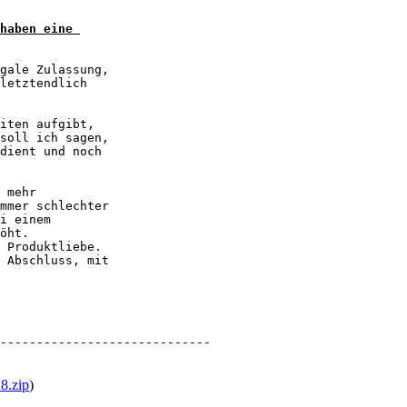
haben eine 

gale Zulassung, 

letztendlich 

iten aufgibt, 

soll ich sagen, 

dient und noch 

 mehr 

mmer schlechter 

i einem 

öht. 

 Produktliebe. 

 Abschluss, mit 

-----------------------------
8.zip
)