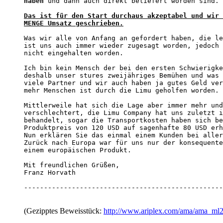
haben
 und dann auch direkt beliefert worden sind. 

Das ist für den Start durchaus akzeptabel und wir 
MENGE Umsatz geschrieben.
Was wir alle von Anfang an gefordert haben, die le
ist uns auch immer wieder zugesagt worden, jedoch 
nicht eingehalten worden. 

Ich bin kein Mensch der bei den ersten Schwierigke
deshalb unser stures zweijähriges Bemühen und was 
viele Partner und wir auch haben ja gutes Geld ver
mehr Menschen ist durch die Limu geholfen worden. 

Mittlerweile hat sich die Lage aber immer mehr und
verschlechtert, die Limu Company hat uns zuletzt i
behandelt, sogar die Transportkosten haben sich be
Produktpreis von 120 USD auf sagenhafte 80 USD erh
Nun erklären Sie das einmal einem Kunden bei aller
Zurück nach Europa war für uns nur der konsequente
einem europäischen Produkt. 

Mit freundlichen Grüßen, 

Franz Horvath

--------------------------------------------------
(Gezipptes Beweisstück:
http://www.ariplex.com/ama/ama_ml2