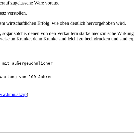
Verauf zugelassene Ware voraus.
setz verstoßen.
em wirtschaftlichen Erfolg, wie oben deutlich hervorgehoben wird.
ch, sogar solche, denen von den Verkäufern starke medizinische Wirkun
weise an Kranke, denn Kranke sind leicht zu beeindrucken und sind erp
-----------------------------

 mit außergewöhnlicher 

wartung von 100 Jahren 

------------------------------------------------------
w.limu.at.zip
)