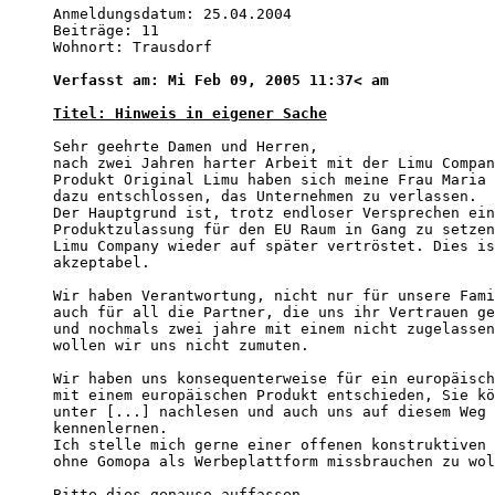
Anmeldungsdatum: 25.04.2004

Beiträge: 11

Wohnort: Trausdorf

Verfasst am: Mi Feb 09, 2005 11:37< am
Titel: Hinweis in eigener Sache
Sehr geehrte Damen und Herren, 

nach zwei Jahren harter Arbeit mit der Limu Compan
Produkt Original Limu haben sich meine Frau Maria 
dazu entschlossen, das Unternehmen zu verlassen. 

Der Hauptgrund ist, trotz endloser Versprechen ein
Produktzulassung für den EU Raum in Gang zu setzen
Limu Company wieder auf später vertröstet. Dies is
akzeptabel. 

Wir haben Verantwortung, nicht nur für unsere Fami
auch für all die Partner, die uns ihr Vertrauen ge
und nochmals zwei jahre mit einem nicht zugelassen
wollen wir uns nicht zumuten. 

Wir haben uns konsequenterweise für ein europäisch
mit einem europäischen Produkt entschieden, Sie kö
unter [...] nachlesen und auch uns auf diesem Weg 
kennenlernen. 

Ich stelle mich gerne einer offenen konstruktiven 
ohne Gomopa als Werbeplattform missbrauchen zu wol
Bitte dies genauso auffassen. 
