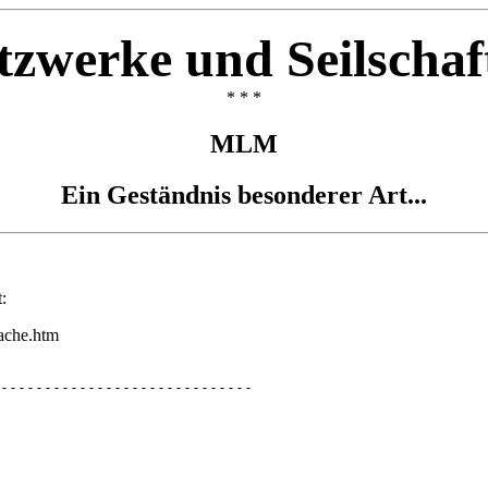
tzwerke und Seilschaf
* * *
MLM
Ein Geständnis besonderer Art...
:
sache.htm
-----------------------------
