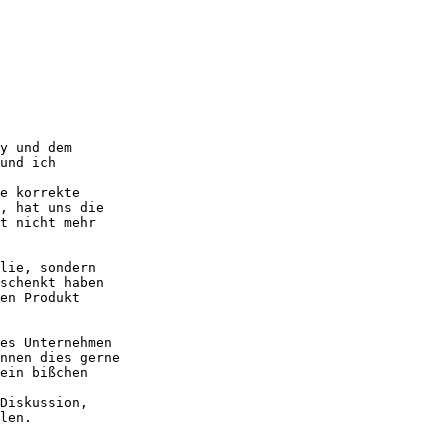
y und dem 

und ich 

e korrekte 

, hat uns die 

t nicht mehr 

lie, sondern 

schenkt haben 

en Produkt 

es Unternehmen 

nnen dies gerne 

ein bißchen 

Diskussion, 

len. 
