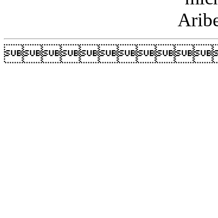
Arib
