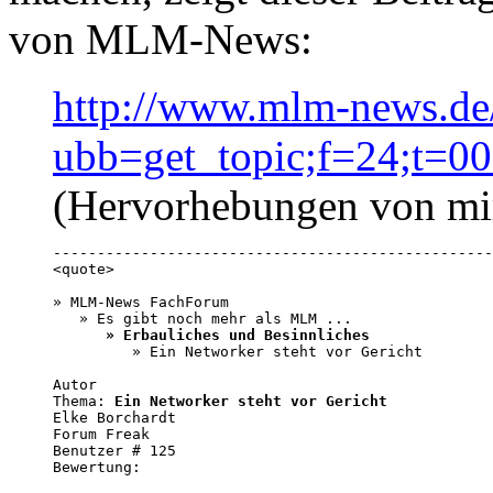
von MLM-News:
http://www.mlm-news.de
ubb=get_topic;f=24;t=0
(Hervorhebungen von mi
--------------------------------------------------
<quote>

» MLM-News FachForum

   » Es gibt noch mehr als MLM ...

» Erbauliches und Besinnliches
         » Ein Networker steht vor Gericht 

Autor 

Thema: 
Ein Networker steht vor Gericht
Elke Borchardt 

Forum Freak 

Benutzer # 125 

Bewertung:
