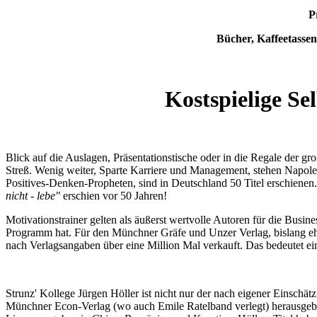
P
Bücher, Kaffeetassen
Kostspielige Se
Blick auf die Auslagen, Präsentationstische oder in die Regale der 
Streß. Wenig weiter, Sparte Karriere und Management, stehen Napoleo
Positives-Denken-Propheten, sind in Deutschland 50 Titel erschien
nicht - lebe"
erschien vor 50 Jahren!
Motivationstrainer gelten als äußerst wertvolle Autoren für die Busin
Programm hat. Für den Münchner Gräfe und Unzer Verlag, bislang eher
nach Verlagsangaben über eine Million Mal verkauft. Das bedeutet e
Strunz' Kollege Jürgen Höller ist nicht nur der nach eigener Einschät
Münchner Econ-Verlag (wo auch Emile Ratelband verlegt) herausgebra