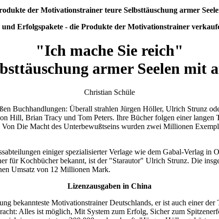
rodukte der Motivationstrainer teure Selbsttäuschung armer Seele
 und Erfolgspakete - die Produkte der Motivationstrainer verkaufe
"Ich mache Sie reich"
lbsttäuschung armer Seelen mit 
Christian Schüle
großen Buchhandlungen: Überall strahlen Jürgen Höller, Ulrich Strunz 
n Hill, Brian Tracy und Tom Peters. Ihre Bücher folgen einer langen 
en. Von Die Macht des Unterbewußtseins wurden zwei Millionen Exempl
essabteilungen einiger spezialisierter Verlage wie dem Gabal-Verlag in
 für Kochbücher bekannt, ist der "Starautor" Ulrich Strunz. Die insges
inen Umsatz von 12 Millionen Mark.
Lizenzausgaben in China
zung bekannteste Motivationstrainer Deutschlands, er ist auch einer der
cht: Alles ist möglich, Mit System zum Erfolg, Sicher zum Spitzenerf