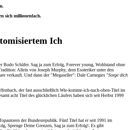
n.
n sich millionenfach.
atomisiertem Ich
oder Bodo Schäfer. Sag ja zum Erfolg, Forever young, Wohlstand ohne
Tradition: Allein von Joseph Murphy, dem Esoteriker unter den
are verkauft. Und dann der "Megaseller": Dale Carnegies
"Sorge dich
 Offenbach, der fast ausschließlich Wie-komme-ich-nach-oben-Titel im
amt acht Titel des glücklichen Läufers haben sich seit Herbst 1999
 Topautoren der Bundesrepublik. Fünf Titel hat er seit 1991 im
olg, Sprenge Deine Grenzen, Sag ja zum Erfolg!. Es gibt