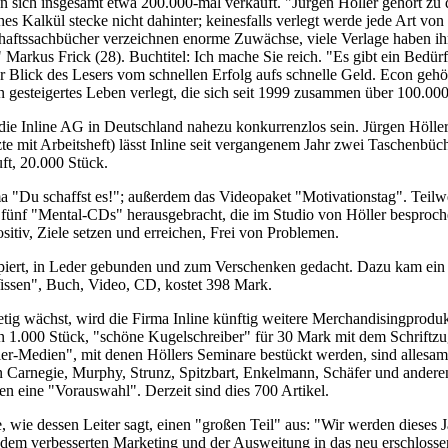
 sich insgesamt etwa 200.000-mal verkauft. "Jürgen Höller gehört zu 
es Kalkül stecke nicht dahinter; keinesfalls verlegt werde jede Art von
chaftssachbücher verzeichnen enorme Zuwächse, viele Verlage haben ih
 Markus Frick (28). Buchtitel: Ich mache Sie reich. "Es gibt ein Bedür
der Blick des Lesers vom schnellen Erfolg aufs schnelle Geld. Econ geh
n gesteigertes Leben verlegt, die sich seit 1999 zusammen über 100.00
die Inline AG in Deutschland nahezu konkurrenzlos sein. Jürgen Hölle
e mit Arbeitsheft) lässt Inline seit vergangenem Jahr zwei Taschenbüche
ft, 20.000 Stück.
"Du schaffst es!"; außerdem das Videopaket "Motivationstag". Teilwei
 fünf "Mental-CDs" herausgebracht, die im Studio von Höller besprochen,
sitiv, Ziele setzen und erreichen, Frei von Problemen.
ipiert, in Leder gebunden und zum Verschenken gedacht. Dazu kam ein 
Wissen", Buch, Video, CD, kostet 398 Mark.
tig wächst, wird die Firma Inline künftig weitere Merchandisingprodu
n 1.000 Stück, "schöne Kugelschreiber" für 30 Mark mit dem Schriftzu
er-Medien", mit denen Höllers Seminare bestückt werden, sind allesamt
 Carnegie, Murphy, Strunz, Spitzbart, Enkelmann, Schäfer und anderen 
gen eine "Vorauswahl". Derzeit sind dies 700 Artikel.
ie dessen Leiter sagt, einen "großen Teil" aus: "Wir werden dieses J
 dem verbesserten Marketing und der Ausweitung in das neu erschlossen