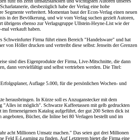
den fünf bis zehn umsatzstärksten und wichtigsten Autoren unseres
 Scharlatanerie, diesbezüglich habe der Verlag eine hohe
re Segmente verbreitert. Momentan baut der Econ-Verlag einen neuen
fnis in der Bevölkerung, und wir vom Verlag suchen gezielt Autoren,
ört übrigens ebenso zur Verlagsgruppe Ullstein-Heyne-List wie der
0-mal verkauft haben.
rs Schweinfurter Firma führt einen Bereich "Handelsware" und hat
r von Höller drucken und vertreibt diese selbst: Jenseits der Grenzen
se sind dies Eigenprodukte der Firma, Live-Mitschnitte, die dann
 dann vervielfältigt und selbst vertrieben werden. Die Titel:
Erfolgsplaner, Auflage 5.000, für die persönlichen Wochen- und
kte herausbringen. In Kürze soll es Anzuganstecker mit dem
g "Alles ist möglich". Schwarze Kaffeetassen mit gelb gedruckten
 im firmeneigenen Katalog aufgeführt, der gut 200 Seiten dick ist
angeboten, Bücher, die Inline bei 80 Verlagen bestellt und im
ahr acht Millionen Umsatz machen." Das seien gut drei Millionen
e Feld E-Learning zu finden. Auf Letzterem bietet die Firma eine