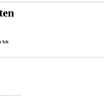
ten
m Ich
------------