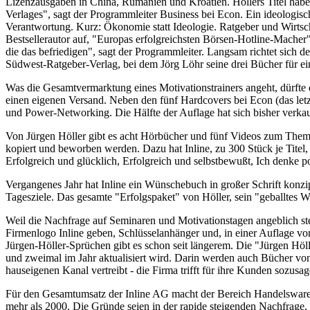
Lizenzausgaben in China, Rumänien und Kroatien. Höllers Titel haben
Verlages", sagt der Programmleiter Business bei Econ. Ein ideologisch
Verantwortung. Kurz: Ökonomie statt Ideologie. Ratgeber und Wirts
Bestsellerautor auf, "Europas erfolgreichsten Börsen-Hotline-Macher"
die das befriedigen", sagt der Programmleiter. Langsam richtet sich 
Südwest-Ratgeber-Verlag, bei dem Jörg Löhr seine drei Bücher für ei
Was die Gesamtvermarktung eines Motivationstrainers angeht, dürfte 
einen eigenen Versand. Neben den fünf Hardcovers bei Econ (das letzt
und Power-Networking. Die Hälfte der Auflage hat sich bisher verkau
Von Jürgen Höller gibt es acht Hörbücher und fünf Videos zum Thema 
kopiert und beworben werden. Dazu hat Inline, zu 300 Stück je Titel,
Erfolgreich und glücklich, Erfolgreich und selbstbewußt, Ich denke po
Vergangenes Jahr hat Inline ein Wünschebuch in großer Schrift konz
Tagesziele. Das gesamte "Erfolgspaket" von Höller, sein "geballtes 
Weil die Nachfrage auf Seminaren und Motivationstagen angeblich ste
Firmenlogo Inline geben, Schlüsselanhänger und, in einer Auflage vo
Jürgen-Höller-Sprüchen gibt es schon seit längerem. Die "Jürgen Höll
und zweimal im Jahr aktualisiert wird. Darin werden auch Bücher von
hauseigenen Kanal vertreibt - die Firma trifft für ihre Kunden sozusa
Für den Gesamtumsatz der Inline AG macht der Bereich Handelsware, w
mehr als 2000. Die Gründe seien in der rapide steigenden Nachfrage,