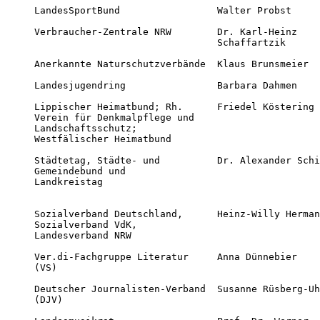
LandesSportBund                 Walter Probst     
Verbraucher-Zentrale NRW        Dr. Karl-Heinz    
                                Schaffartzik

Anerkannte Naturschutzverbände  Klaus Brunsmeier  
Landesjugendring                Barbara Dahmen    
Lippischer Heimatbund; Rh.      Friedel Köstering 
Verein für Denkmalpflege und

Landschaftsschutz;

Westfälischer Heimatbund 

Städtetag, Städte- und          Dr. Alexander Schi
Gemeindebund und

Landkreistag 

Sozialverband Deutschland,      Heinz-Willy Herman
Sozialverband VdK,

Landesverband NRW 

Ver.di-Fachgruppe Literatur     Anna Dünnebier    
(VS)  

Deutscher Journalisten-Verband  Susanne Rüsberg-Uh
(DJV) 
