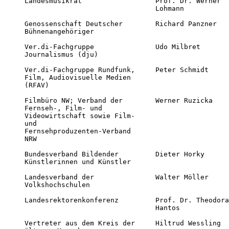
Landesmusikrat                  Prof. Dr. Werner  
                                Lohmann

Genossenschaft Deutscher        Richard Panzner   
Bühnenangehöriger 

Ver.di-Fachgruppe               Udo Milbret       
Journalismus (dju) 

Ver.di-Fachgruppe Rundfunk,     Peter Schmidt     
Film, Audiovisuelle Medien

(RFAV) 

Filmbüro NW; Verband der        Werner Ruzicka    
Fernseh-, Film- und

Videowirtschaft sowie Film-

und

Fernsehproduzenten-Verband

NRW 

Bundesverband Bildender         Dieter Horky      
Künstlerinnen und Künstler 

Landesverband der               Walter Möller     
Volkshochschulen 

Landesrektorenkonferenz         Prof. Dr. Theodora
                                Hantos

Vertreter aus dem Kreis der     Hiltrud Wessling  