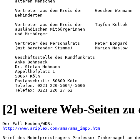
älteren Menschen 

Vertreter aus dem Kreis der     Geesken Wörmann   
Behinderten 

Vertreter aus dem Kreis der     Tayfun Keltek     
ausländischen Mitbürgerinnen

und Mitbürger 

Vertreter des Personalrats      Peter Bongard     
(mit beratender Stimme)         Marion Maslow     
Geschäftsstelle des Rundfunkrats 

Anke Bohnsack

Dr. Stefan Hohmann

Appellhofplatz 1

50667 Köln

Postanschrift: 50600 Köln

Telefon: 0221 220-5604/-5606

Telefax: 0221 220 27 62

--------------------------------------------------
[2] weitere Web-Seiten z
http://www.ariplex.com/ama/ama_imp5.htm