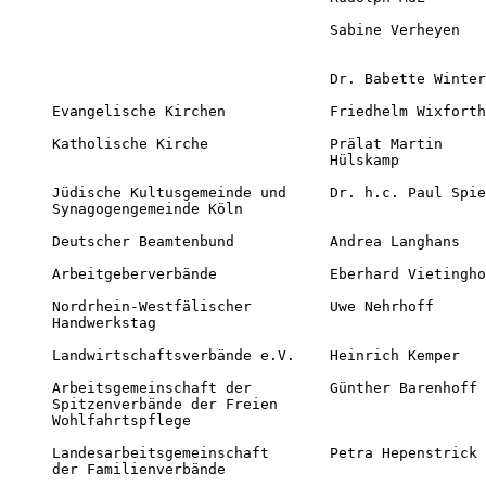
                                Sabine Verheyen   
                                                  
                                Dr. Babette Winter
Evangelische Kirchen            Friedhelm Wixforth
Katholische Kirche              Prälat Martin     
                                Hülskamp

Jüdische Kultusgemeinde und     Dr. h.c. Paul Spie
Synagogengemeinde Köln 

Deutscher Beamtenbund           Andrea Langhans   
Arbeitgeberverbände             Eberhard Vietingho
Nordrhein-Westfälischer         Uwe Nehrhoff      
Handwerkstag 

Landwirtschaftsverbände e.V.    Heinrich Kemper   
Arbeitsgemeinschaft der         Günther Barenhoff 
Spitzenverbände der Freien

Wohlfahrtspflege 

Landesarbeitsgemeinschaft       Petra Hepenstrick 
der Familienverbände 
