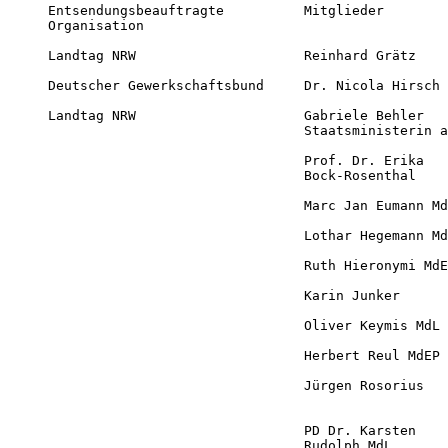
Entsendungsbeauftragte          Mitglieder        
Organisation  

Landtag NRW                     Reinhard Grätz    
Deutscher Gewerkschaftsbund     Dr. Nicola Hirsch 
Landtag NRW                     Gabriele Behler   
                                Staatsministerin a
                                Prof. Dr. Erika   
                                Bock-Rosenthal

                                Marc Jan Eumann Md
                                Lothar Hegemann Md
                                Ruth Hieronymi MdE
                                Karin Junker      
                                Oliver Keymis MdL 
                                Herbert Reul MdEP 
                                Jürgen Rosorius   
                                                  
                                PD Dr. Karsten    
                                Rudolph MdL
