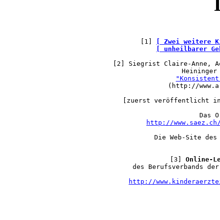
[1] 
[ Zwei weitere K
[ unheilbarer Ge
[2] Siegrist Claire-Anne, A
    Heininger 
"Konsistent
    (http://www.a
    [zuerst veröffentlicht i
    Das O
http://www.saez.ch
    Die Web-Site des
[3] 
Online-L
    des Berufsverbands der
http://www.kinderaerzte