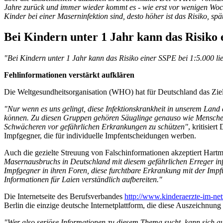
Jahre zurück und immer wieder kommt es - wie erst vor wenigen Woch
Kinder bei einer Maserninfektion sind, desto höher ist das Risiko, sp
Bei Kindern unter 1 Jahr kann das Risiko 
"Bei Kindern unter 1 Jahr kann das Risiko einer SSPE bei 1:5.000 li
Fehlinformationen verstärkt aufklären
Die Weltgesundheitsorganisation (WHO) hat für Deutschland das Ziel
"Nur wenn es uns gelingt, diese Infektionskrankheit in unserem Land
können. Zu diesen Gruppen gehören Säuglinge genauso wie Menschen,
Schwächeren vor gefährlichen Erkrankungen zu schützen"
, kritisie
Impfgegner, die für individuelle Impfentscheidungen werben.
Auch die gezielte Streuung von Falschinformationen akzeptiert Hart
Masernausbruchs in Deutschland mit diesem gefährlichen Erreger inf
Impfgegner in ihren Foren, diese furchtbare Erkrankung mit der Impfu
Informationen für Laien verständlich aufbereiten."
Die Internetseite des Berufsverbandes
http://www.kinderaerzte-im-net
Berlin die einzige deutsche Internetplattform, die diese Auszeichnun
"Wer also seriöse Informationen zu diesem Thema sucht, kann sich auf u