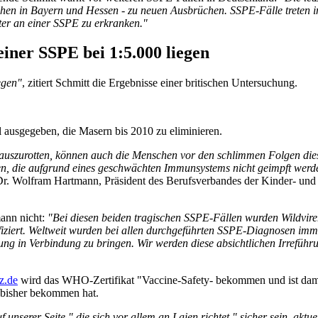
en in Bayern und Hessen - zu neuen Ausbrüchen. SSPE-Fälle treten im 
äter an einer SSPE zu erkranken."
einer SSPE bei 1:5.000 liegen
egen"
, zitiert Schmitt die Ergebnisse einer britischen Untersuchung.
 ausgegeben, die Masern bis 2010 zu eliminieren.
 auszurotten, können auch die Menschen vor den schlimmen Folgen diese
 die aufgrund eines geschwächten Immunsystems nicht geimpft werden 
rt Dr. Wolfram Hartmann, Präsident des Berufsverbandes der Kinder- un
mann nicht:
"Bei diesen beiden tragischen SSPE-Fällen wurden Wildvire
iziert. Weltweit wurden bei allen durchgeführten SSPE-Diagnosen imme
ng in Verbindung zu bringen. Wir werden diese absichtlichen Irreführu
z.de
wird das WHO-Zertifikat "Vaccine-Safety- bekommen und ist damit
g bisher bekommen hat.
nserer Seite " die sich vor allem an Laien richtet " sicher sein, aktue