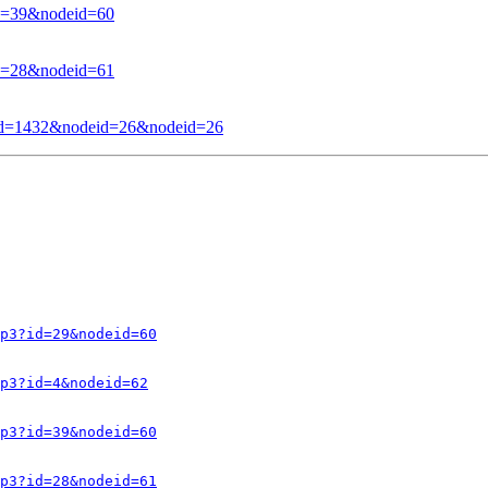
?id=39&nodeid=60
?id=28&nodeid=61
p3?id=1432&nodeid=26&nodeid=26
p3?id=29&nodeid=60
p3?id=4&nodeid=62
p3?id=39&nodeid=60
p3?id=28&nodeid=61