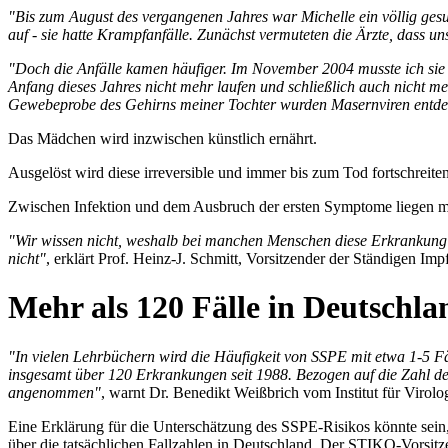
"Bis zum August des vergangenen Jahres war Michelle ein völlig ges
auf - sie hatte Krampfanfälle. Zunächst vermuteten die Ärzte, dass un
"Doch die Anfälle kamen häufiger. Im November 2004 musste ich sie a
Anfang dieses Jahres nicht mehr laufen und schließlich auch nicht me
Gewebeprobe des Gehirns meiner Tochter wurden Masernviren entde
Das Mädchen wird inzwischen künstlich ernährt.
Ausgelöst wird diese irreversible und immer bis zum Tod fortschreite
Zwischen Infektion und dem Ausbruch der ersten Symptome liegen m
"Wir wissen nicht, weshalb bei manchen Menschen diese Erkrankung au
nicht"
, erklärt Prof. Heinz-J. Schmitt, Vorsitzender der Ständigen I
Mehr als 120 Fälle in Deutschla
"In vielen Lehrbüchern wird die Häufigkeit von SSPE mit etwa 1-5 Fä
insgesamt über 120 Erkrankungen seit 1988. Bezogen auf die Zahl der
angenommen"
, warnt Dr. Benedikt Weißbrich vom Institut für Virol
Eine Erklärung für die Unterschätzung des SSPE-Risikos könnte sein
über die tatsächlichen Fallzahlen in Deutschland. Der STIKO-Vorsit