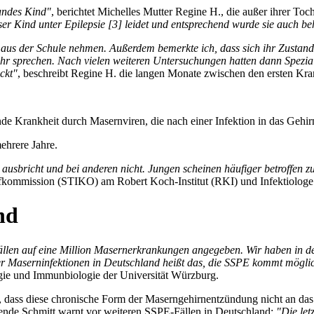
undes Kind"
, berichtet Michelles Mutter Regine H., die außer ihrer Toc
ser Kind unter Epilepsie [3] leidet und entsprechend wurde sie auch be
us der Schule nehmen. Außerdem bemerkte ich, dass sich ihr Zustand i
hr sprechen. Nach vielen weiteren Untersuchungen hatten dann Speziali
ckt"
, beschreibt Regine H. die langen Monate zwischen den ersten Kra
nde Krankheit durch Masernviren, die nach einer Infektion in das Gehir
ehrere Jahre.
sbricht und bei anderen nicht. Jungen scheinen häufiger betroffen zu
mpfkommission (STIKO) am Robert Koch-Institut (RKI) und Infektiologe 
nd
llen auf eine Million Masernerkrankungen angegeben. Wir haben in der
 Maserninfektionen in Deutschland heißt das, die SSPE kommt mögliche
ogie und Immunbiologie der Universität Würzburg.
, dass diese chronische Form der Maserngehirnentzündung nicht an das
zende Schmitt warnt vor weiteren SSPE-Fällen in Deutschland:
"Die let