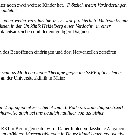
hter noch zwei weitere Kinder hat.
"Plötzlich traten Veränderungen
handelt."
mmer weiter verschlechterte - es war fürchterlich. Michelle konnte
sten in der Uniklinik Heidelberg einen Verdacht - in einer
nkheitsanzeichen und der endgültigen Diagnose.
n des Betroffenen eindringen und dort Nervenzellen zerstören.
 sein als Mädchen - eine Therapie gegen die SSPE gibt es leider
an der Universitätsklinik in Mainz.
 Vergangenheit zwischen 4 und 10 Fälle pro Jahr diagnostiziert -
rweise auch bei uns deutlich häufiger vor, als bisher
 RKI in Berlin gemeldet wird. Daher fehlen verlässliche Angaben
zten größeren Masernepidemien in Deutschland liegen erst wenige