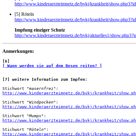
http://www.kinderaerzteimnetz.de/bvkj/krankheit/show.php3
[5] Röteln
http://www.kinderaerzteimnetz.de/bvkj/krankheit/show.php3
Impfung einziger Schutz
http://www.kinderaerzteimnetz.de/bvkj/aktuelles1/show.ph
Anmerkungen:
[6]
[ Wann werden sie auf dem Besen reiten? ]
[7] weitere Information zum Impfen:
Stichwort 
"masernfrei"
http://www.kinderaerzteimnetz.de/bvkj/krankheit/show.ph
Stichwort 
"Windpocken"
http://www.kinderaerzteimnetz.de/bvkj/krankheit/show.ph
Stichwort 
"Mumps"
http://www.kinderaerzteimnetz.de/bvkj/krankheit/show.ph
Stichwort 
"Röteln"
http://www.kinderaerzteimnetz.de/bvkj/krankheit/show.ph