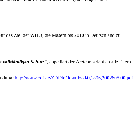
ür das Ziel der WHO, die Masern bis 2010 in Deutschland zu
n vollständigen Schutz"
, appelliert der Ärztepräsident an alle Eltern
Sendung:
http://www.zdf.de/ZDFde/download/0,1896,2002605,00.pdf