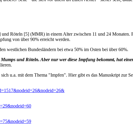
und Röteln [5] (MMR) in einem Alter zwischen 11 und 24 Monaten. F
mpfung von über 90% erreicht werden.
den westlichen Bundesländern bei etwa 50% im Osten bei über 60%.
n, Mumps und Röteln. Aber nur wer diese Impfung bekommt, hat eine
lieren.
e sich u.a. mit dem Thema "Impfen". Hier gibt es das Manuskript zur 
p3?id=1517&nodeid=26&nodeid=26&
?id=29&nodeid=60
?id=75&nodeid=59