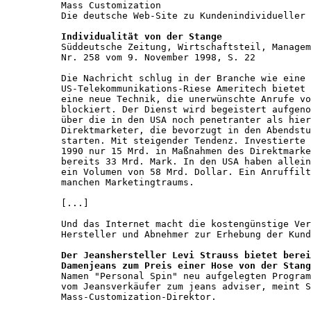
Mass Customization 

Die deutsche Web-Site zu Kundenindividueller 
Individualität von der Stange

Süddeutsche Zeitung, Wirtschaftsteil, Managem
Nr. 258 vom 9. November 1998, S. 22 

Die Nachricht schlug in der Branche wie eine 
US-Telekommunikations-Riese Ameritech bietet 
eine neue Technik, die unerwünschte Anrufe vo
blockiert. Der Dienst wird begeistert aufgeno
über die in den USA noch penetranter als hier
Direktmarketer, die bevorzugt in den Abendstu
starten. Mit steigender Tendenz. Investierte 
1990 nur 15 Mrd. in Maßnahmen des Direktmarke
bereits 33 Mrd. Mark. In den USA haben allein
ein Volumen von 58 Mrd. Dollar. Ein Anruffilt
manchen Marketingtraums.  

[...]

Und das Internet macht die kostengünstige Ver
Hersteller und Abnehmer zur Erhebung der Kund
Der Jeanshersteller Levi Strauss bietet berei
Damenjeans zum Preis einer Hose von der Stang
Namen "Personal Spin" neu aufgelegten Program
vom Jeansverkäufer zum jeans adviser, meint S
Mass-Customization-Direktor. 
