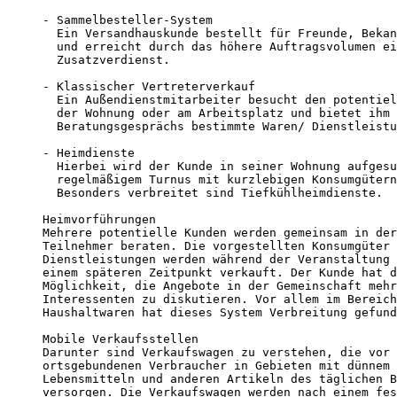
- Sammelbesteller-System

  Ein Versandhauskunde bestellt für Freunde, Bekan
  und erreicht durch das höhere Auftragsvolumen ei
  Zusatzverdienst.

- Klassischer Vertreterverkauf

  Ein Außendienstmitarbeiter besucht den potentiel
  der Wohnung oder am Arbeitsplatz und bietet ihm 
  Beratungsgesprächs bestimmte Waren/ Dienstleistu
- Heimdienste

  Hierbei wird der Kunde in seiner Wohnung aufgesu
  regelmäßigem Turnus mit kurzlebigen Konsumgütern
  Besonders verbreitet sind Tiefkühlheimdienste. 

Heimvorführungen

Mehrere potentielle Kunden werden gemeinsam in der
Teilnehmer beraten. Die vorgestellten Konsumgüter 
Dienstleistungen werden während der Veranstaltung 
einem späteren Zeitpunkt verkauft. Der Kunde hat d
Möglichkeit, die Angebote in der Gemeinschaft mehr
Interessenten zu diskutieren. Vor allem im Bereich
Haushaltwaren hat dieses System Verbreitung gefund
Mobile Verkaufsstellen

Darunter sind Verkaufswagen zu verstehen, die vor 
ortsgebundenen Verbraucher in Gebieten mit dünnem 
Lebensmitteln und anderen Artikeln des täglichen B
versorgen. Die Verkaufswagen werden nach einem fes