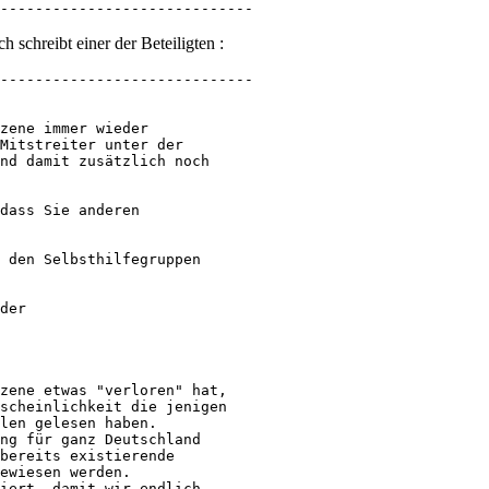
-----------------------------
h schreibt einer der Beteiligten :
-----------------------------

zene immer wieder

Mitstreiter unter der

nd damit zusätzlich noch

dass Sie anderen

 den Selbsthilfegruppen

der

zene etwas "verloren" hat,

scheinlichkeit die jenigen

len gelesen haben.

ng für ganz Deutschland

bereits existierende

ewiesen werden.

iert, damit wir endlich
