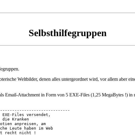
Selbsthilfegruppen
fegruppen.
soterische Weltbilder, denen alles untergeordnet wird, vor allem aber e
g als Email-Attachment in Form von 5 EXE-Files (1,25 MegaBytes !) in
-----------------------------

 EXE-Files versendet, 

 die Kranken 

otien anpreisen, am 

che Leute haben im Web 

t recht nicht !
