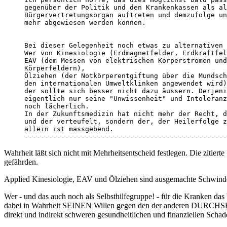
gegenüber der Politik und den Krankenkassen als al
Bürgervertretungsorgan auftreten und demzufolge un
mehr abgewiesen werden können.

Bei dieser Gelegenheit noch etwas zu alternativen 
Wer von Kinesiologie (Erdmagnetfelder, Erdkraftfel
EAV (dem Messen von elektrischen Körperströmen und
Körperfeldern),

Ölziehen (der Notkörperentgiftung über die Mundsch
den internationalen Umweltklinken angewendet wird)
der sollte sich besser nicht dazu äussern. Derjeni
eigentlich nur seine "Unwissenheit" und Intoleranz
noch lächerlich.

In der Zukunftsmedizin hat nicht mehr der Recht, d
und der verteufelt, sondern der, der Heilerfolge z
allein ist massgebend.

--------------------------------------------------
Wahrheit läßt sich nicht mit Mehrheitsentscheid festlegen. Die zitie
gefährden.
Applied Kinesiologie, EAV und Ölziehen sind ausgemachte Schwind
Wer - und das auch noch als Selbsthilfegruppe! - für die Kranken d
dabei in Wahrheit SEINEN Willen gegen den der anderen DURCHSETZE
direkt und indirekt schweren gesundheitlichen und finanziellen Schad