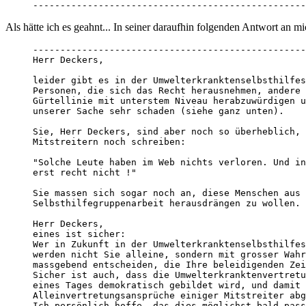
--------------------------------------------------
Als hätte ich es geahnt... In seiner daraufhin folgenden Antwort an mic
--------------------------------------------------
Herr Deckers,

leider gibt es in der Umwelterkranktenselbsthilfes
Personen, die sich das Recht herausnehmen, andere 
Gürtellinie mit unterstem Niveau herabzuwürdigen u
unserer Sache sehr schaden (siehe ganz unten).

Sie, Herr Deckers, sind aber noch so überheblich, 
Mitstreitern noch schreiben:

"Solche Leute haben im Web nichts verloren. Und in
erst recht nicht !"

Sie massen sich sogar noch an, diese Menschen aus 
Selbsthilfegruppenarbeit herausdrängen zu wollen.

Herr Deckers,

eines ist sicher:

Wer in Zukunft in der Umwelterkranktenselbsthilfes
werden nicht Sie alleine, sondern mit grosser Wahr
massgebend entscheiden, die Ihre beleidigenden Zei
Sicher ist auch, dass die Umwelterkranktenvertretu
eines Tages demokratisch gebildet wird, und damit 
Alleinvertretungsansprüche einiger Mitstreiter abg
Ich persönlich hoffe, das dies möglichst bald pass