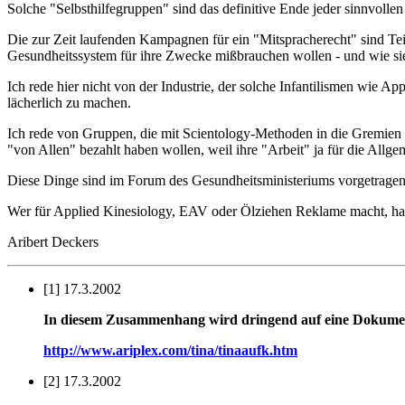
Solche "Selbsthilfegruppen" sind das definitive Ende jeder sinnvolle
Die zur Zeit laufenden Kampagnen für ein "Mitspracherecht" sind Te
Gesundheitssystem für ihre Zwecke mißbrauchen wollen - und wie sie
Ich rede hier nicht von der Industrie, der solche Infantilismen wie 
lächerlich zu machen.
Ich rede von Gruppen, die mit Scientology-Methoden in die Gremien 
"von Allen" bezahlt haben wollen, weil ihre "Arbeit" ja für die Allgem
Diese Dinge sind im Forum des Gesundheitsministeriums vorgetrage
Wer für Applied Kinesiology, EAV oder Ölziehen Reklame macht, ha
Aribert Deckers
[1] 17.3.2002
In diesem Zusammenhang wird dringend auf eine Dokumen
http://www.ariplex.com/tina/tinaaufk.htm
[2] 17.3.2002