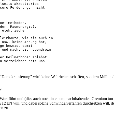
lseits akzeptiertes

sere Forderungen nicht

Heilmethoden.

der, Raumenergie),

 elektrischen

leimhäute, wie sie auch in

 usw. keine Ahnung hat,

ge beweist damit

 und macht sich obendrein

er Heilmethoden ablehnt

u verzeichnen hat! Das

-----------------------------
rte "Demokratisierung" wird keine Wahrheiten schaffen, sondern Müll i
el.
as Wort führt und (dies auch noch in einem machthabenden Gremium tun
N will, und dabei solche Schwindelverfahren durchsetzen will, der 
en zu.