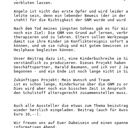
verbluten lassen.

Angelo ist nicht das erste Opfer und wird leider a
letzte sein, denn ein lebender Beweis (der in der 
steht) für die Richtigkeit der GNM wurde und wird 
Nach dem Tod meines jüngsten Sohnes gab es für mic
noch ein Ziel: Die GNM von Grund auf lernen, verbr
therapieren und zu lehren. Eltern sollen Werkzeuge
damit sie ihre Kinder im Konfliktereignis sofort a
können, und um sie ruhig und mit gutem Gewissen in
Heilphase begleiten können.

Unser Beitrag dazu ist, eine Kinderbuchreihe im Si
verständlich zu produzieren. Dieses Projekt haben 
Geschäftspartner, Harald Baumann, und ich vor 2 Ja
begonnen - und ein Ende ist noch lange nicht in Si
Zukünftiges Projekt: Mein Wunsch und Traum 

ist es schon lange, Kinderkurse über die GNM zu or
Dies wird aber noch ein bisschen Zeit in Anspruch 
den Schulstoff altersgerecht zusammenstellen muss.

Auch alle Aussteller die etwas zum Thema beizutrag
wieder herzlich eingeladen. Beitrag (auch für Auss
Euro 10,--).

Wir freuen uns auf Euer Dabeisein und einen spanne
informativen Abend.
