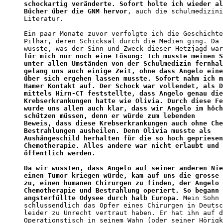
schockartig veränderte. Sofort holte ich wieder al
Bücher über die GNM hervor
, auch die schulmedizini
Literatur.

Ein paar Monate zuvor verfolgte ich die Geschichte
Pilhar, deren Schicksal durch die Medien ging. Da 
wusste, was der Sinn und Zweck dieser Hetzjagd war
für mich nur noch eine Lösung: Ich musste meinen S
unter allen Umständen von der Schulmedizin fernhal
gelang uns auch einige Zeit, ohne dass Angelo eine
über sich ergehen lassen musste. Sofort nahm ich m
Hamer Kontakt auf. Der Schock war vollendet, als D
mittels Hirn-CT feststellte, dass Angelo genau die
Krebserkrankungen hatte wie Olivia. Durch diese Fe
wurde uns allen auch klar, dass wir Angelo im höch
schützen müssen, denn er würde zum lebenden 

Beweis, dass diese Krebserkrankungen auch ohne Che
Bestrahlungen ausheilen. Denn Olivia musste als 

Aushängeschild herhalten für die so hoch gepriesen
Chemotherapie. Alles andere war nicht erlaubt und 
öffentlich werden.

Da wir wussten, dass Angelo auf seiner anderen Nie
einen Tumor kriegen würde, kam auf uns die grosse 
zu, einen humanen Chirurgen zu finden, der Angelo 
Chemotherapie und Bestrahlung operiert. So begann 
angsterfüllte Odysee durch halb Europa.
 Mein Sohn 
schlussendlich das Opfer eines Chirurgen in Deutsc
leider zu Unrecht vertraut haben. Er hat ihn auf d
Operationstisch in seinem Wahn (oder seiner Hörigk