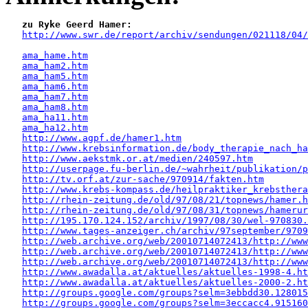
zu Ryke Geerd Hamer:
http://www.swr.de/report/archiv/sendungen/021118/04/
ama_hame.htm
ama_ham2.htm
ama_ham5.htm
ama_ham6.htm
ama_ham7.htm
ama_ham8.htm
ama_ha11.htm
ama_ha12.htm
http://www.agpf.de/hamer1.htm
http://www.krebsinformation.de/body_therapie_nach_ha
http://www.aekstmk.or.at/medien/240597.htm
http://userpage.fu-berlin.de/~wahrheit/publikation/p
http://tv.orf.at/zur-sache/970914/fakten.htm
http://www.krebs-kompass.de/heilpraktiker_krebsthera
http://rhein-zeitung.de/old/97/08/21/topnews/hamer.h
http://rhein-zeitung.de/old/97/08/31/topnews/hamerur
http://195.170.124.152/archiv/1997/08/30/wel-970830.
http://www.tages-anzeiger.ch/archiv/97september/9709
http://web.archive.org/web/20010714072413/http://www
http://web.archive.org/web/20010714072413/http://www
http://web.archive.org/web/20010714072413/http://www
http://www.awadalla.at/aktuelles/aktuelles-1998-4.ht
http://www.awadalla.at/aktuelles/aktuelles-2000-2.ht
http://groups.google.com/groups?selm=3ebbdd30.128015
http://groups.google.com/groups?selm=3eccacc4.915160