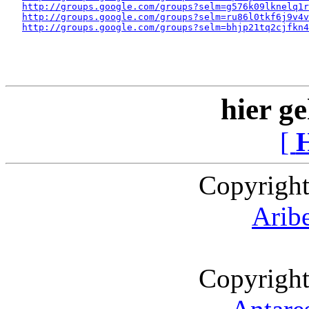
http://groups.google.com/groups?selm=g576k09lknelq1
http://groups.google.com/groups?selm=ru86l0tkf6j9v4v
http://groups.google.com/groups?selm=bhjp21tq2cjfkn
hier ge
[
Copyright
Arib
Copyright