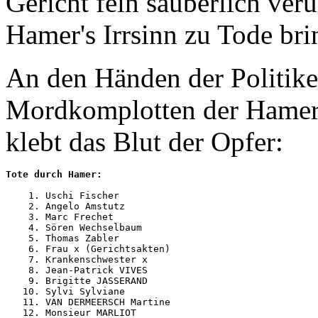
Gericht fein säuberlich ver
Hamer's Irrsinn zu Tode brin
An den Händen der Politiker,
Mordkomplotten der Hamer-
klebt das Blut der Opfer:
Tote durch Hamer:
    1. Uschi Fischer 

    2. Angelo Amstutz

    3. Marc Frechet

    4. Sören Wechselbaum

    5. Thomas Zabler

    6. Frau x (Gerichtsakten)

    7. Krankenschwester x

    8. Jean-Patrick VIVES

    9. Brigitte JASSERAND

   10. Sylvi Sylviane

   11. VAN DERMEERSCH Martine

   12. Monsieur MARLIOT
