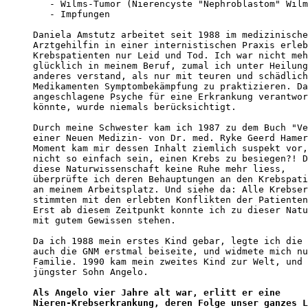
   - Wilms-Tumor (Nierencyste "Nephroblastom" Wilm
   - Impfungen

Daniela Amstutz arbeitet seit 1988 im medizinische
Arztgehilfin in einer internistischen Praxis erleb
Krebspatienten nur Leid und Tod. Ich war nicht meh
glücklich in meinem Beruf, zumal ich unter Heilung
anderes verstand, als nur mit teuren und schädlich
Medikamenten Symptombekämpfung zu praktizieren. Da
angeschlagene Psyche für eine Erkrankung verantwor
könnte, wurde niemals berücksichtigt.

Durch meine Schwester kam ich 1987 zu dem Buch "Ve
einer Neuen Medizin- von Dr. med. Ryke Geerd Hamer
Moment kam mir dessen Inhalt ziemlich suspekt vor,
nicht so einfach sein, einen Krebs zu besiegen?! D
diese Naturwissenschaft keine Ruhe mehr liess, 

überprüfte ich deren Behauptungen an den Krebspati
an meinem Arbeitsplatz. Und siehe da: Alle Krebser
stimmten mit den erlebten Konflikten der Patienten
Erst ab diesem Zeitpunkt konnte ich zu dieser Natu
mit gutem Gewissen stehen.

Da ich 1988 mein erstes Kind gebar, legte ich die 
auch die GNM erstmal beiseite, und widmete mich nu
Familie. 1990 kam mein zweites Kind zur Welt, und 
jüngster Sohn Angelo.

Als Angelo vier Jahre alt war, erlitt er eine 

Nieren-Krebserkrankung, deren Folge unser ganzes L