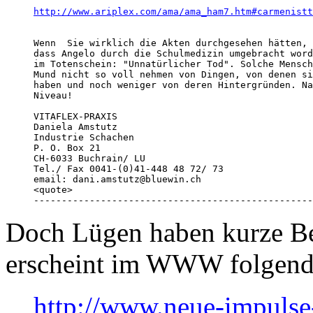
http://www.ariplex.com/ama/ama_ham7.htm#carmenistt
Wenn  Sie wirklich die Akten durchgesehen hätten, 
dass Angelo durch die Schulmedizin umgebracht word
im Totenschein: "Unnatürlicher Tod". Solche Mensch
Mund nicht so voll nehmen von Dingen, von denen si
haben und noch weniger von deren Hintergründen. Na
Niveau! 

VITAFLEX-PRAXIS

Daniela Amstutz

Industrie Schachen

P. O. Box 21

CH-6033 Buchrain/ LU

Tel./ Fax 0041-(0)41-448 48 72/ 73

email: dani.amstutz@bluewin.ch

<quote>

--------------------------------------------------
Doch Lügen haben kurze Be
erscheint im WWW folgend
http://www.neue-impulse-