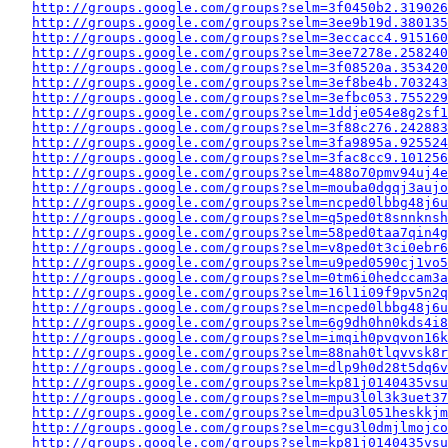
http://groups.google.com/groups?selm=3f0450b2.319026
http://groups.google.com/groups?selm=3ee9b19d.380135
http://groups.google.com/groups?selm=3eccacc4.915160
http://groups.google.com/groups?selm=3ee7278e.258240
http://groups.google.com/groups?selm=3f08520a.353420
http://groups.google.com/groups?selm=3ef8be4b.703243
http://groups.google.com/groups?selm=3efbc053.755229
http://groups.google.com/groups?selm=1ddje054e8g2sf
http://groups.google.com/groups?selm=3f88c276.242883
http://groups.google.com/groups?selm=3fa9895a.925524
http://groups.google.com/groups?selm=3fac8cc9.10125
http://groups.google.com/groups?selm=488o70pmv94uj4
http://groups.google.com/groups?selm=mouba0dgqj3auj
http://groups.google.com/groups?selm=ncped0lbbg48j6
http://groups.google.com/groups?selm=q5ped0t8snnkns
http://groups.google.com/groups?selm=58ped0taa7qin4
http://groups.google.com/groups?selm=v8ped0t3ci0ebr
http://groups.google.com/groups?selm=u9ped0590cj1vo
http://groups.google.com/groups?selm=0tm6i0hedccam3
http://groups.google.com/groups?selm=16l1i09f9pv5n2
http://groups.google.com/groups?selm=ncped0lbbg48j6
http://groups.google.com/groups?selm=6g9dh0hn0kds4i
http://groups.google.com/groups?selm=imqih0pvqvon16
http://groups.google.com/groups?selm=88nah0tlqvvsk8
http://groups.google.com/groups?selm=dlp9h0d28t5dq6
http://groups.google.com/groups?selm=kp81j0140435vs
http://groups.google.com/groups?selm=mpu3l0l3k3uet3
http://groups.google.com/groups?selm=dpu3l051heskkj
http://groups.google.com/groups?selm=cgu3l0dmjlmojc
http://groups.google.com/groups?selm=kp81j0140435vs