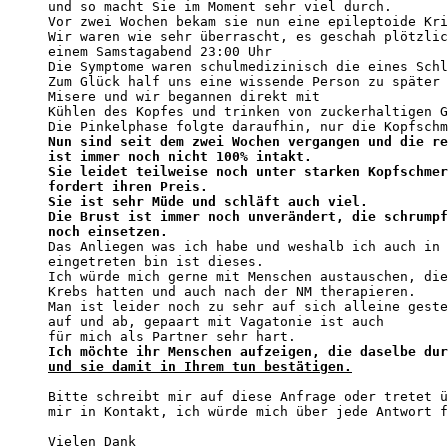
und so macht Sie im Moment sehr viel durch.

Vor zwei Wochen bekam sie nun eine epileptoide Kri
Wir waren wie sehr überrascht, es geschah plötzlic
einem Samstagabend 23:00 Uhr

Die Symptome waren schulmedizinisch die eines Schl
Zum Glück half uns eine wissende Person zu später 
Misere und wir begannen direkt mit

Kühlen des Kopfes und trinken von zuckerhaltigen G
Nun sind seit dem zwei Wochen vergangen und die re
ist immer noch nicht 100% intakt.

Sie leidet teilweise noch unter starken Kopfschmer
fordert ihren Preis.

Sie ist sehr Müde und schläft auch viel.

Die Brust ist immer noch unverändert, die schrumpf
noch einsetzen.

Das Anliegen was ich habe und weshalb ich auch in 
eingetreten bin ist dieses.

Ich würde mich gerne mit Menschen austauschen, die
Krebs hatten und auch nach der NM therapieren.

Man ist leider noch zu sehr auf sich alleine geste
auf und ab, gepaart mit Vagatonie ist auch

und sie damit in Ihrem tun bestätigen.
Bitte schreibt mir auf diese Anfrage oder tretet ü
mir in Kontakt, ich würde mich über jede Antwort f
Vielen Dank
