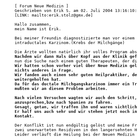
[ Forum Neue Medizin ]

Geschrieben von Erik S. am 02. Juli 2004 13:16:10:

[LINK: mailto:erik.stolz@gmx.de]

Hallo zusammen,

mein Name ist Erik.

Bei meiner Freundin diagnostizierte man vor einem 
intraductales Karzinom.(Krebs der Milchgänge)

Nachdem wir dann Hals über Kopf aus der Klinik gef
Wir hatten schon vorher viel über Neue Medizin gel
nichts anderes in Frage.
Wir fanden auch einen sehr guten Heilpraktiker, de
weitergeholfen hat.
Da für das ductale Milchgangskarzinom immer ein Tr
mußten wir an diesem Problem arbeiten.
Nach vielen Versuchen wagten wir auch den Schritt,
anzusprechen,bzw nach Spanien zu fahren.

Gesagt, getan, wir traffen ihn und waren sichtlich
Er half uns auch sehr und wir stehen jetzt noch in
Kontakt.
Der Konflikt ist nun endgültig gelöst und meine Fr
zwei unerwarteten Residiven in den langersehnten H
Leider verläuft die Heilung bei der Neuen Medizin 