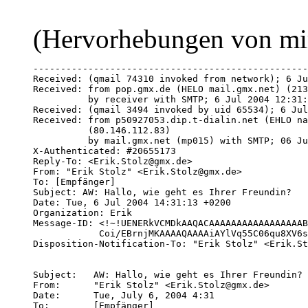
(Hervorhebungen von mi
-------------------------------------------------------------------------------
Received: (qmail 74310 invoked from network); 6 Jul 2004 12:31:13 -0000
Received: from pop.gmx.de (HELO mail.gmx.net) (213.165.64.20)
          by receiver with SMTP; 6 Jul 2004 12:31:13 -0000
Received: (qmail 3494 invoked by uid 65534); 6 Jul 2004 12:31:08 -0000
Received: from p50927053.dip.t-dialin.net (EHLO name8lcu9dxh56) 
          (80.146.112.83)
          by mail.gmx.net (mp015) with SMTP; 06 Jul 2004 14:31:08 +0200
X-Authenticated: #20655173
Reply-To: <Erik.Stolz@gmx.de>
From: "Erik Stolz" <Erik.Stolz@gmx.de>
To: [Empfänger]
Subject: AW: Hallo, wie geht es Ihrer Freundin?
Date: Tue, 6 Jul 2004 14:31:13 +0200
Organization: Erik
Message-ID: <!~!UENERkVCMDkAAQACAAAAAAAAAAAAAAAAABgAAAAAAAAAshVF92V5zkS+
            Coi/EBrnjMKAAAAQAAAAiAYlVq55C06qu8XV6sLCxwEAAAAA@gmx.de>
Disposition-Notification-To: "Erik Stolz" <Erik.Stolz@gmx.de>


Subject:   AW: Hallo, wie geht es Ihrer Freundin?
From:      "Erik Stolz" <Erik.Stolz@gmx.de>          
Date:      Tue, July 6, 2004 4:31          
To:        [Empfänger]

Hallo [Empfänger],

erst mal vielen Dank für Deine Mail.
Ja, wenn man die Götter in weiß machen ließe, 
dann säh man bald aus wie ein Ersatzteillager.
Vor allem ist meine Freundin noch privat krankenversichert, da hören die
nur noch das Geld klimpern.
Momentan ist meine Freundin in der so genannten Heilphase, die leider
durch viele Rezidive verlangsamt abläuft.

Hast Du vielleicht in Deinem Bekanntenkreis Erfahrungen mit Brustkrebs
und NM?

Was meine Freundin und auch ich jetzt brauchen ist ein wenig Austausch.

Wäre schön, wenn wir in Kontakt bleiben könnten.


Vielen Dank


Erik


-----Ursprüngliche Nachricht-----
Von: [Empfänger]
Gesendet: Montag, 5. Juli 2004 14:37
An: erik.stolz@gmx.de
Betreff: Hallo, wie geht es Ihrer Freundin?

Hallo, ich habe das im Forum gelesen. Es ist immer wieder schrecklich,
wie
die Ärzte mit der Sense um sich schlagen. Wie geht es Ihrer Freundin?
Liebe Grüße
[Empfänger]

Brustkrebs

[ Forum Neue Medizin ]

Geschrieben von Erik S. am 02. Juli 2004 13:16:10:

Hallo zusammen,

mein Name ist Erik.
Bei meiner Freundin diagnostizierte man vor einem Jahr ein intraductales
Karzinom.(Krebs der Milchgänge)
Die Ärzte wollten natürlich ihr volles Program abspulen, 
Strahlen,Chemo & Co.
Nachdem wir dann Hals über Kopf aus der Klinik geflohen waren, begann
nun
die Suche nach einem guten Therapeuten, der die Neue Medizin beherrscht.
Wir hatten schon vorher viel über Neue Medizin gelesen und es kam auch
nichts anderes in Frage.
Wir fanden auch einen sehr guten Heilpraktiker, der uns sehr
weitergeholfen hat.
Da für das ductale Milchgangskarzinom immer ein Trennungskonflik
vorliegt, mußten wir an diesem Problem arbeiten.

Nach vielen Versuchen wagten wir auch den Schritt, Dr.Hamer direkt
anzusprechen,bzw nach Spanien zu fahren.
Gesagt, getan, wir traffen ihn und waren sichtlich begeistert.
Er half uns auch sehr und wir stehen jetzt noch in freundschaftlichen
Kontakt.

Der Konflikt ist nun endgültig gelöst und meine Freundind kam 
nun nach zwei unerwarteten Residiven in den langersehnten Heilungsprozess.

Leider verläuft die Heilung bei der Neuen Medizin nicht ohne Schmerzen
und so macht Sie im Moment sehr viel durch.
Vor zwei Wochen bekam sie nun eine epileptoide Krise.
Wir waren wie sehr überrascht, es geschah plötzlich und das noch an
einem Samstagabend 23:00 Uhr
Die Symptome waren schulmedizinisch die eines Schlaganfalls.
Zum Glück half uns eine wissende Person zu später Stunde aus dieser
Misere und wir begannen direkt mit Kühlen des Kopfes und trinken von
zuckerhaltigen Getränken.
Die Pinkelphase folgte daraufhin, nur die Kopfschmerzen waren sehr stark.

Nun sind seit dem zwei Wochen vergangen und die rechte Körperseite ist
immer noch nicht 100% intakt.
Sie leidet teilweise noch unter starken Kopfschmerzen und die Vagatonie
fordert ihren Preis.
Sie ist sehr Müde und schläft auch viel.

Die Brust ist immer noch unverändert, die schrumpfung müsste aber noch
einsetzen.

Das Anliegen was ich habe und weshalb ich auch in dieses Forum
eingetreten bin ist dieses.
Ich würde mich gerne mit Menschen austauschen, die den gleichen Krebs
hatten und auch nach der NM therapieren.

Man ist leider noch zu sehr auf sich alleine gestellt und dieses auf und
ab, gepaart mit Vagatonie ist auch für mich als Partner sehr hart.

Ich möchte ihr Menschen aufzeigen, die daselbe durchgemacht haben und
sie damit in Ihrem tun bestätigen.

Bitte schreibt mir auf diese Anfrage oder tretet über e-mail mit mir in
Kontakt, ich würde mich über jede Antwort freuen.


Vielen Dank


Erik Stolz

Antworten:

Re: Brustkrebs Regine 02.7.2004 15:31 (1)
Re: Brustkrebs Erik S. 02.7.2004 15:46 (0)

[ Forum Neue Medizin ]
--------------------------------------------------------------------------------



--------------------------------------------------------------------------------
Received: (qmail 90264 invoked from network); 10 Jul 2004 10:58:03 -0000
Received: from pop.gmx.de (HELO mail.gmx.net) (213.165.64.20)
     by receiver with SMTP; 10 Jul 2004 10:58:03 -0000
Received: (qmail 11182 invoked by uid 65534); 10 Jul 2004 10:57:57 -0000
Received: from pD95F9B9B.dip.t-dialin.net (EHLO name8lcu9dxh56) 
     (217.95.155.155)
     by mail.gmx.net (mp008) with SMTP; 10 Jul 2004 12:57:57 +0200
X-Authenticated: #20655173
Reply-To: <Erik.Stolz@gmx.de>
From: "Erik Stolz" <Erik.Stolz@gmx.de>
To: Empfänger
Subject: AW: AW: Hallo, wie geht es Ihrer Freundin?
Date: Sat, 10 Jul 2004 12:57:49 +0200
Organization: Erik
Message-ID: <!~!UENERkVCMDkAAQACAAAAAAAAAAAAAAAAABgAAAAAAAAAshVF92V5zkS+
            Coi/EBrnjMKAAAAQAAAAaMmzmCBHWUWVkYLKduf6kAEAAAAA@gmx.de>
In-Reply-To: ...
Disposition-Notification-To: "Erik Stolz" <Erik.Stolz@gmx.de>

Subject: AW: AW: Hallo, wie geht es Ihrer Freundin?          
From:    "Erik Stolz" <Erik.Stolz@gmx.de>          
Date:    Sat, July 10, 2004 2:57          
To:      [Empfänger]

Hallo [Empfänger],

sorry, konnte erst jetzt auf Deine Mail antworten.

Wenn ein geliebter Mensch stirbt, ist das ein sehr großer 
persönlicher Verlust.
Ich habe auch schon meinen Vater und meine geliebte Großmutter 
verloren. An ihr hing ich sehr und ich denke manchmal oft an sie.

Ich weiß nicht in wie weit Du spirituell eingestellt bist.
Wenn ja, dann unterhalten