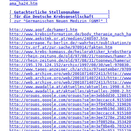
ama_ha24.htm
[ 
Gutachterliche Stellungnahme
            ]
[ 
für die Deutsche Krebsgesellschaft
      ]
[ zur "Germanischen Neuen Medizin (GNM)" ]
http://www.agpf.de/hamer1.htm
http://www.krebsinformation.de/body_therapie_nach_ha
http://www.aekstmk.or.at/medien/240597.htm
http://userpage.fu-berlin.de/~wahrheit/publikation/p
http://tv.orf.at/zur-sache/970914/fakten.htm
http://www.krebs-kompass.de/heilpraktiker_krebsthera
http://rhein-zeitung.de/old/97/08/21/topnews/hamer.h
http://rhein-zeitung.de/old/97/08/31/topnews/hamerur
http://195.170.124.152/archiv/1997/08/30/wel-970830.
http://www.tages-anzeiger.ch/archiv/97september/9709
http://web.archive.org/web/20010714072413/http://www
http://web.archive.org/web/20010714072413/http://www
http://web.archive.org/web/20010714072413/http://www
http://www.awadalla.at/aktuelles/aktuelles-1998-4.ht
http://www.awadalla.at/aktuelles/aktuelles-2000-2.ht
http://groups.google.com/groups?selm=3ebbdd30.128015
http://groups.google.com/groups?selm=3eccacc4.915160
http://groups.google.com/groups?selm=3f0450b2.319026
http://groups.google.com/groups?selm=3ee9b19d.380135
http://groups.google.com/groups?selm=3eccacc4.915160
http://groups.google.com/groups?selm=3ee7278e.258240
http://groups.google.com/groups?selm=3f08520a.353420
http://groups.google.com/groups?selm=3ef8be4b.703243
http://groups.google.com/groups?selm=3efbc053.755229