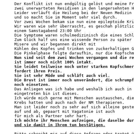
Der Konflikt ist nun endgültig gelöst und meine Fr
zwei unerwarteten Residiven in den langersehnten H
Leider verläuft die Heilung bei der Neuen Medizin 
und so macht Sie im Moment sehr viel durch.

Vor zwei Wochen bekam sie nun eine epileptoide Kri
Wir waren wie sehr überrascht, es geschah plötzlic
einem Samstagabend 23:00 Uhr

Die Symptome waren schulmedizinisch die eines Schl
Zum Glück half uns eine wissende Person zu später 
Misere und wir begannen direkt mit

Kühlen des Kopfes und trinken von zuckerhaltigen G
Nun sind seit dem zwei Wochen vergangen und die re
ist immer noch nicht 100% intakt.

Sie leidet teilweise noch unter starken Kopfschmer
fordert ihren Preis.

Sie ist sehr Müde und schläft auch viel.

Die Brust ist immer noch unverändert, die schrumpf
noch einsetzen.

Das Anliegen was ich habe und weshalb ich auch in 
eingetreten bin ist dieses.

Ich würde mich gerne mit Menschen austauschen, die
Krebs hatten und auch nach der NM therapieren.

Man ist leider noch zu sehr auf sich alleine geste
auf und ab, gepaart mit Vagatonie ist auch

und sie damit in Ihrem tun bestätigen.
Bitte schreibt mir auf diese Anfrage oder tretet ü