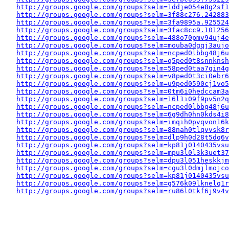
http://groups.google.com/groups?selm=1ddje054e8g2sf
http://groups.google.com/groups?selm=3f88c276.242883
http://groups.google.com/groups?selm=3fa9895a.925524
http://groups.google.com/groups?selm=3fac8cc9.10125
http://groups.google.com/groups?selm=488o70pmv94uj4
http://groups.google.com/groups?selm=mouba0dgqj3auj
http://groups.google.com/groups?selm=ncped0lbbg48j6
http://groups.google.com/groups?selm=q5ped0t8snnkns
http://groups.google.com/groups?selm=58ped0taa7qin4
http://groups.google.com/groups?selm=v8ped0t3ci0ebr
http://groups.google.com/groups?selm=u9ped0590cj1vo
http://groups.google.com/groups?selm=0tm6i0hedccam3
http://groups.google.com/groups?selm=16l1i09f9pv5n2
http://groups.google.com/groups?selm=ncped0lbbg48j6
http://groups.google.com/groups?selm=6g9dh0hn0kds4i
http://groups.google.com/groups?selm=imqih0pvqvon16
http://groups.google.com/groups?selm=88nah0tlqvvsk8
http://groups.google.com/groups?selm=dlp9h0d28t5dq6
http://groups.google.com/groups?selm=kp81j0140435vs
http://groups.google.com/groups?selm=mpu3l0l3k3uet3
http://groups.google.com/groups?selm=dpu3l051heskkj
http://groups.google.com/groups?selm=cgu3l0dmjlmojc
http://groups.google.com/groups?selm=kp81j0140435vs
http://groups.google.com/groups?selm=g576k09lknelq1
http://groups.google.com/groups?selm=ru86l0tkf6j9v4v