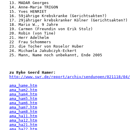
   13. MADAR Georges

   14. Anne-Marie TRIGON

   15. Yves HENRIET

   16. 59jährige Krebskranke (Gerichtsakten?)

   17. 29jähriger krebskranker Kölner (Gerichtsakten?)

   18. Mario W., 9 Jahre

   19. Carmen (Freundin von Erik Stolz) 

   20. Robin (von Tine)

   21. Herr Adelhelm 

   22  Frau Schommers

   23. die Tocher von Roselor Huber

   24. Michaela Jakubczyk-Eckert

   25. Mann, Name noch unbekannt, Ende 2005 

zu Ryke Geerd Hamer:
http://www.swr.de/report/archiv/sendungen/021118/04/
ama_hame.htm
ama_ham2.htm
ama_ham4.htm
ama_ham5.htm
ama_ham6.htm
ama_ham7.htm
ama_ham8.htm
ama_ha11.htm
ama_ha12.htm
ama_ha21.htm
ama_ha22.htm