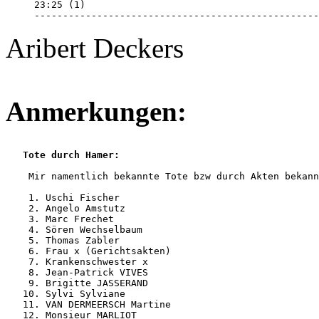
23:25 (1) 

--------------------------------------------------
Aribert Deckers
Anmerkungen:
Tote durch Hamer:
    Mir namentlich bekannte Tote bzw durch Akten bekann
    1. Uschi Fischer 

    2. Angelo Amstutz

    3. Marc Frechet

    4. Sören Wechselbaum

    5. Thomas Zabler

    6. Frau x (Gerichtsakten)

    7. Krankenschwester x

    8. Jean-Patrick VIVES

    9. Brigitte JASSERAND

   10. Sylvi Sylviane

   11. VAN DERMEERSCH Martine

   12. Monsieur MARLIOT
