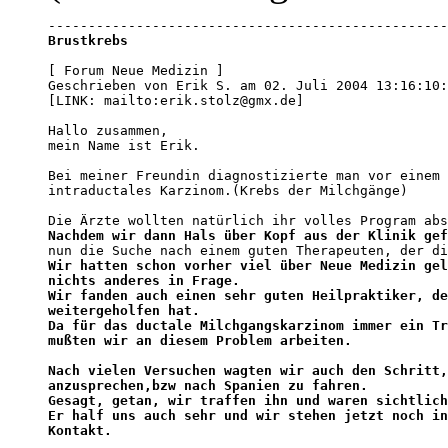
Brustkrebs
[ Forum Neue Medizin ]

Geschrieben von Erik S. am 02. Juli 2004 13:16:10:

[LINK: mailto:erik.stolz@gmx.de]

Hallo zusammen,

mein Name ist Erik.

Bei meiner Freundin diagnostizierte man vor einem 
intraductales Karzinom.(Krebs der Milchgänge)

Nachdem wir dann Hals über Kopf aus der Klinik gef
Wir hatten schon vorher viel über Neue Medizin gel
nichts anderes in Frage.
Wir fanden auch einen sehr guten Heilpraktiker, de
weitergeholfen hat.
Da für das ductale Milchgangskarzinom immer ein Tr
mußten wir an diesem Problem arbeiten.
Nach vielen Versuchen wagten wir auch den Schritt,
anzusprechen,bzw nach Spanien zu fahren.

Gesagt, getan, wir traffen ihn und waren sichtlich
Er half uns auch sehr und wir stehen jetzt noch in
Kontakt.