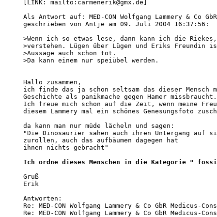
[LINK: mailto:carmenerik@gmx.de]

Als Antwort auf: MED-CON Wolfgang Lammery & Co GbR
geschrieben von Antje am 09. Juli 2004 16:37:56:

>Wenn ich so etwas lese, dann kann ich die Riekes,
>verstehen. Lügen über Lügen und Eriks Freundin is
>Aussage auch schon tot.

>Da kann einem nur speiübel werden.

Hallo zusammen,

ich finde das ja schon seltsam das dieser Mensch m
Geschichte als panikmache gegen Hamer missbraucht.

Ich freue mich schon auf die Zeit, wenn meine Freu
diesem Lammery mal ein schönes Genesungsfoto zusch
da kann man nur müde lächeln und sagen:

"Die Dinosaurier sahen auch ihren Untergang auf si
zurollen, auch das aufbäumen dagegen hat

ihnen nichts gebracht"

Ich ordne dieses Menschen in die Kategorie " fossi
Gruß

Erik 

Antworten:

Re: MED-CON Wolfgang Lammery & Co GbR Medicus-Cons
Re: MED-CON Wolfgang Lammery & Co GbR Medicus-Cons