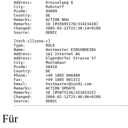
Address:      Drosselweg 6

City:         Ruhstorf

Pcode:        94099

Country:      DE

Remarks:      ACTION NEW

Remarks:      ID [#35695170/33423428]

Changed:      2005-03-22T22:38:14+0100

Source:       DENIC

[tech-c][zone-c]

Type:         ROLE

Name:         Hostmaster EINSUNDEINS

Address:      1&1 Internet AG

Address:      Elgendorfer Strasse 57

City:         Montabaur

Pcode:        56410

Country:      DE

Phone:        +49 1805 006480

Fax:          +49 1805 001372

Email:        hostmaster@1und1.com

Remarks:      ACTION UPDATE

Remarks:      ID [#5875236/32165325]

Changed:      2004-02-12T23:48:06+0100

Source:       DENIC

--------------------------------------------------
Für