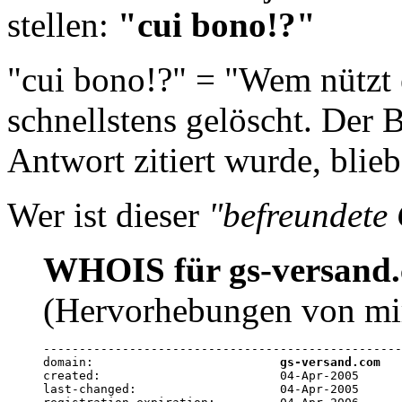
stellen:
"cui bono!?"
"cui bono!?" = "Wem nützt 
schnellstens gelöscht. Der B
Antwort zitiert wurde, blieb
Wer ist dieser
"befreundete
WHOIS für gs-versand
(Hervorhebungen von mi
--------------------------------------------------
domain:                          
gs-versand.com
created:                         04-Apr-2005

last-changed:                    04-Apr-2005
