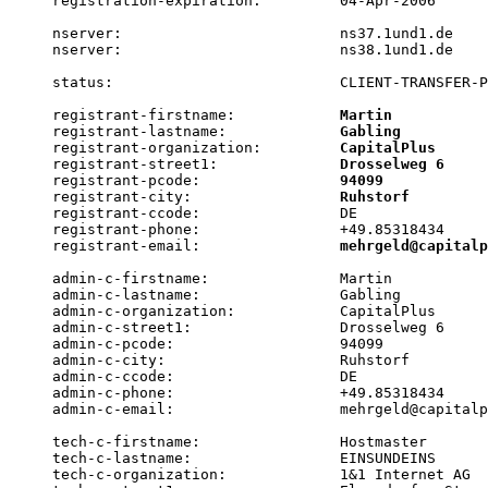
registration-expiration:         04-Apr-2006

nserver:                         ns37.1und1.de

nserver:                         ns38.1und1.de

status:                          CLIENT-TRANSFER-P
registrant-firstname:            
Martin
registrant-lastname:             
Gabling
registrant-organization:         
CapitalPlus
registrant-street1:              
Drosselweg 6
registrant-pcode:                
94099
registrant-city:                 
Ruhstorf
registrant-ccode:                DE

registrant-phone:                +49.85318434

registrant-email:                
mehrgeld@capitalp
admin-c-firstname:               Martin

admin-c-lastname:                Gabling

admin-c-organization:            CapitalPlus

admin-c-street1:                 Drosselweg 6

admin-c-pcode:                   94099

admin-c-city:                    Ruhstorf

admin-c-ccode:                   DE

admin-c-phone:                   +49.85318434

admin-c-email:                   mehrgeld@capitalp
tech-c-firstname:                Hostmaster

tech-c-lastname:                 EINSUNDEINS

tech-c-organization:             1&1 Internet AG
