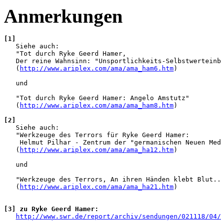
Anmerkungen
[1]

   Siehe auch:

   "Tot durch Ryke Geerd Hamer, 

   Der reine Wahnsinn: "Unsportlichkeits-Selbstwerteinb
   (
http://www.ariplex.com/ama/ama_ham6.htm
)

   und

   "Tot durch Ryke Geerd Hamer: Angelo Amstutz"

   (
http://www.ariplex.com/ama/ama_ham8.htm
)

[2]

   Siehe auch:

   "Werkzeuge des Terrors für Ryke Geerd Hamer: 

    Helmut Pilhar - Zentrum der "germanischen Neuen Med
   (
http://www.ariplex.com/ama/ama_ha12.htm
)

   und

   "Werkzeuge des Terrors, An ihren Händen klebt Blut..
   (
http://www.ariplex.com/ama/ama_ha21.htm
)

[3] zu Ryke Geerd Hamer:
http://www.swr.de/report/archiv/sendungen/021118/04/