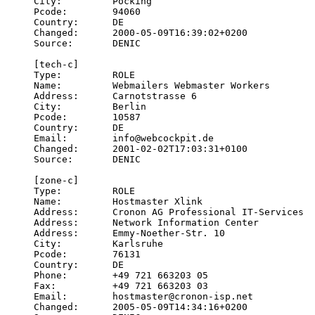
City:         Pocking

Pcode:        94060

Country:      DE

Changed:      2000-05-09T16:39:02+0200

Source:       DENIC

[tech-c]

Type:         ROLE

Name:         Webmailers Webmaster Workers

Address:      Carnotstrasse 6

City:         Berlin

Pcode:        10587

Country:      DE

Email:        info@webcockpit.de

Changed:      2001-02-02T17:03:31+0100

Source:       DENIC

[zone-c]

Type:         ROLE

Name:         Hostmaster Xlink

Address:      Cronon AG Professional IT-Services

Address:      Network Information Center

Address:      Emmy-Noether-Str. 10

City:         Karlsruhe

Pcode:        76131

Country:      DE

Phone:        +49 721 663203 05

Fax:          +49 721 663203 03

Email:        hostmaster@cronon-isp.net

Changed:      2005-05-09T14:34:16+0200
