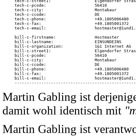
tech-c-street1:                  Elgendorfer Stras
tech-c-pcode:                    56410

tech-c-city:                     Montabaur

tech-c-ccode:                    DE

tech-c-phone:                    +49.1805006480

tech-c-fax:                      +49.1805001372

tech-c-email:                    hostmaster@1und1.
bill-c-firstname:                Hostmaster

bill-c-lastname:                 EINSUNDEINS

bill-c-organization:             1&1 Internet AG

bill-c-street1:                  Elgendorfer Stras
bill-c-pcode:                    56410

bill-c-city:                     Montabaur

bill-c-ccode:                    DE

bill-c-phone:                    +49.1805006480

bill-c-fax:                      +49.1805001372

bill-c-email:                    hostmaster@1und1.
--------------------------------------------------
Martin Gabling ist derjenige
damit wohl identisch mit
"m
Martin Gabling ist verantwo