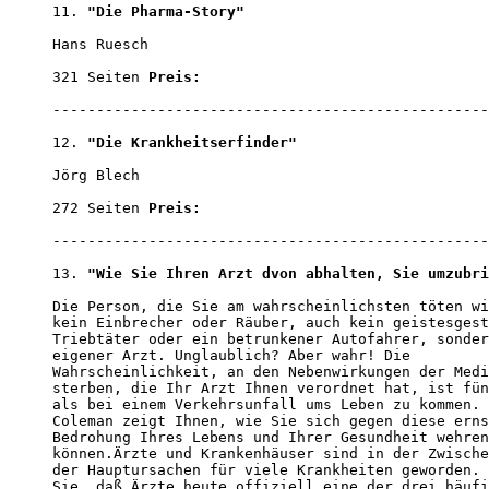
11. 
"Die Pharma-Story"
Hans Ruesch 

321 Seiten 
Preis:                                 
--------------------------------------------------
12. 
"Die Krankheitserfinder"
Jörg Blech

272 Seiten 
Preis:                                 
--------------------------------------------------
13. 
"Wie Sie Ihren Arzt dvon abhalten, Sie umzubri
Die Person, die Sie am wahrscheinlichsten töten wi
kein Einbrecher oder Räuber, auch kein geistesgest
Triebtäter oder ein betrunkener Autofahrer, sonder
eigener Arzt. Unglaublich? Aber wahr! Die 

Wahrscheinlichkeit, an den Nebenwirkungen der Medi
sterben, die Ihr Arzt Ihnen verordnet hat, ist fün
als bei einem Verkehrsunfall ums Leben zu kommen. 
Coleman zeigt Ihnen, wie Sie sich gegen diese erns
Bedrohung Ihres Lebens und Ihrer Gesundheit wehren
können.Ärzte und Krankenhäuser sind in der Zwische
der Hauptursachen für viele Krankheiten geworden. 
Sie, daß Ärzte heute offiziell eine der drei häufi