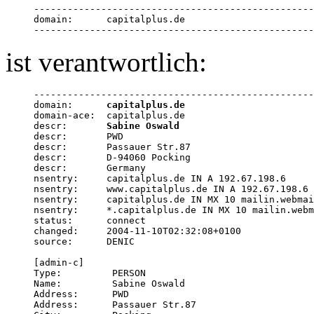
--------------------------------------------------
domain:      capitalplus.de

--------------------------------------------------
ist verantwortlich:
--------------------------------------------------
domain:      
capitalplus.de
domain-ace:  capitalplus.de

descr:       
Sabine Oswald
descr:       PWD

descr:       Passauer Str.87

descr:       D-94060 Pocking

descr:       Germany

nsentry:     capitalplus.de IN A 192.67.198.6

nsentry:     www.capitalplus.de IN A 192.67.198.6

nsentry:     capitalplus.de IN MX 10 mailin.webmai
nsentry:     *.capitalplus.de IN MX 10 mailin.webm
status:      connect

changed:     2004-11-10T02:32:08+0100

source:      DENIC

[admin-c]

Type:         PERSON

Name:         Sabine Oswald

Address:      PWD

Address:      Passauer Str.87
