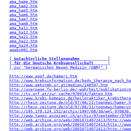
ama_hame.htm
ama_ham2.htm
ama_ham5.htm
ama_ham6.htm
ama_ham7.htm
ama_ham8.htm
ama_ha11.htm
ama_ha12.htm
ama_ha21.htm
ama_ha22.htm
ama_ha24.htm
amabx001.htm
[ 
Gutachterliche Stellungnahme
            ]
[ 
für die Deutsche Krebsgesellschaft
      ]
[ zur "Germanischen Neuen Medizin (GNM)" ]
http://www.agpf.de/hamer1.htm
http://www.krebsinformation.de/body_therapie_nach_ha
http://www.aekstmk.or.at/medien/240597.htm
http://userpage.fu-berlin.de/~wahrheit/publikation/p
http://tv.orf.at/zur-sache/970914/fakten.htm
http://www.krebs-kompass.de/heilpraktiker_krebsthera
http://rhein-zeitung.de/old/97/08/21/topnews/hamer.h
http://rhein-zeitung.de/old/97/08/31/topnews/hamerur
http://195.170.124.152/archiv/1997/08/30/wel-970830.
http://www.tages-anzeiger.ch/archiv/97september/9709
http://web.archive.org/web/20010714072413/http://www
http://web.archive.org/web/20010714072413/http://www
http://web.archive.org/web/20010714072413/http://www