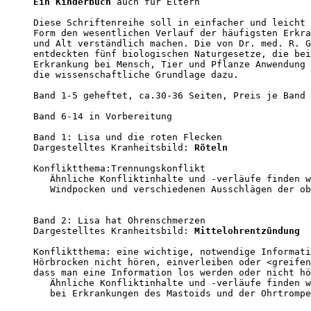
Ein Kinderbuch
 auch für Eltern

Diese Schriftenreihe soll in einfacher und leicht 
Form den wesentlichen Verlauf der häufigsten Erkra
und Alt verständlich machen. Die von Dr. med. R. G
entdeckten fünf biologischen Naturgesetze, die bei
Erkrankung bei Mensch, Tier und Pflanze Anwendung 
die wissenschaftliche Grundlage dazu.

Band 1-5 geheftet, ca.30-36 Seiten, Preis je Band 
Band 6-14 in Vorbereitung

Band 1: Lisa und die roten Flecken                
Dargestelltes Kranheitsbild: 
Röteln
Konfliktthema:Trennungskonflikt

   Ähnliche Konfliktinhalte und -verläufe finden w
   Windpocken und verschiedenen Ausschlägen der ob
Band 2: Lisa hat Ohrenschmerzen

Dargestelltes Kranheitsbild: 
Mittelohrentzündung
Konfliktthema: eine wichtige, notwendige Informati
Hörbrocken nicht hören, einverleiben oder <greifen
dass man eine Information los werden oder nicht hö
   Ähnliche Konfliktinhalte und -verläufe finden w
   bei Erkrankungen des Mastoids und der Ohrtrompe