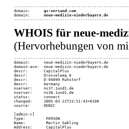
--------------------------------------------------
domain:      
gs-versand.com
domain:      
neue-medizin-niederbayern.de
--------------------------------------------------
WHOIS für neue-medizi
(Hervorhebungen von mi
--------------------------------------------------
domain:      neue-medizin-niederbayern.de

domain-ace:  neue-medizin-niederbayern.de

descr:       CapitalPlus

descr:       Drosselweg 6

descr:       D-94099 Ruhstorf

descr:       Germany

nserver:     ns37.1und1.de

nserver:     ns38.1und1.de

status:      connect

changed:     2005-03-22T23:51:43+0100

source:      DENIC

[admin-c]

Type:         PERSON

Name:         Martin Gabling

Address:      CapitalPlus
