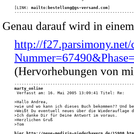
[LINK: 
mailto:bestellung@gs-versand.com
]

--------------------------------------------------
Genau darauf wird in ein
http://f27.parsimony.net/c
Nummer=67490&Phase=
(Hervorhebungen von mi
marty_online

 Verfasst am: 16. Mai 2005 13:09:41 Titel: Re: 

>Hallo Andrea,

>wie und wo kann ich dieses Buch bekommen?? Und be
>Weißt Du eventuell neues über die Wiederauflage d
>Ich danke Dir für Deine Antwort im voraus.

>Herzlichen Gruß

>Tom

hier http://neue-medizin-niederbayern.de/15980.htm