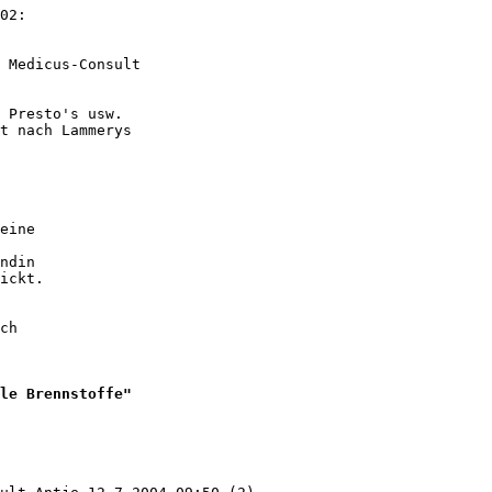
02:

 Medicus-Consult 

 Presto's usw. 

t nach Lammerys 

eine 

ndin 

ickt.

ch 

le Brennstoffe"