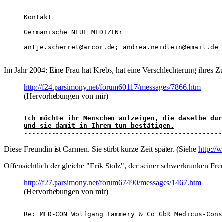
--------------------------------------------------
Kontakt

Germanische NEUE MEDIZINr

antje.scherret@arcor.de; andrea.neidlein@email.de

--------------------------------------------------
Im Jahr 2004: Eine Frau hat Krebs, hat eine Verschlechterung ihres Z
http://f24.parsimony.net/forum60117/messages/7866.htm
(Hervorhebungen von mir)
und sie damit in Ihrem tun bestätigen.

-------------------------------------------------
Diese Freundin ist Carmen. Sie stirbt kurze Zeit später. (Siehe
http:/
Offensichtlich der gleiche "Erik Stolz", der seiner schwerkranken Fre
http://f27.parsimony.net/forum67490/messages/1467.htm
(Hervorhebungen von mir)
--------------------------------------------------
Re: MED-CON Wolfgang Lammery & Co GbR Medicus-Cons