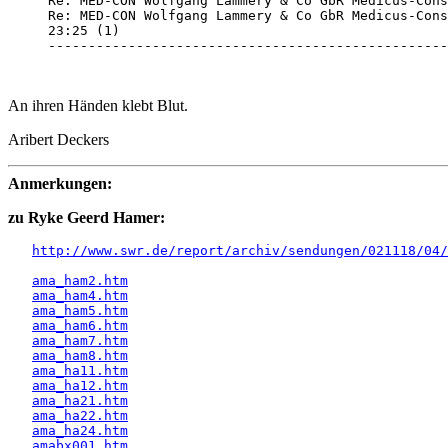
Re: MED-CON Wolfgang Lammery & Co GbR Medicus-Cons
Re: MED-CON Wolfgang Lammery & Co GbR Medicus-Cons
23:25 (1) 

--------------------------------------------------
An ihren Händen klebt Blut.
Aribert Deckers
Anmerkungen:
zu Ryke Geerd Hamer:
http://www.swr.de/report/archiv/sendungen/021118/04/
ama_ham2.htm
ama_ham4.htm
ama_ham5.htm
ama_ham6.htm
ama_ham7.htm
ama_ham8.htm
ama_ha11.htm
ama_ha12.htm
ama_ha21.htm
ama_ha22.htm
ama_ha24.htm
amabx001.htm