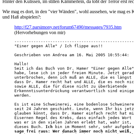
Hinter den Kulissen, im stillen Kämmerlein, da tobt der Terror erst rech
Wie mag es dort, in den "vier Wänden", wohl aussehen, wie mag es K
und Haß abspielen?:
http://f27.parsimony.net/forum67490/messages/7935.htm
(Hervorhebungen von mir)
--------------------------------------------------
"Einer gegen Alle" / Ich flippe aus!!

Geschrieben von Andrea am 16. Mai 2005 10:55:44:

Hallo!

Seit ich das Buch von Dr. Hamer "Einer gegen Alle"
habe, lese ich in jeder freien Minute. Jetzt gerad
unterbrochen, denn ich muß an ALLE, die es längst 
dass Dr. Hamer recht hat und ALLE, die es noch nic
sowie ALLE, die für diese nicht zu überbietende 

Erkennntisunterdrückung verantwortlich sind einige
werden.

Es ist eine Schweinerei, eine bodenlose Schweinere
seit 24 Jahren geschieht. Leute, wenn Ihr bis jetz
glauben könnt, dass Dr. Hamer einfach recht hat mi
Eisernen Regel des Krebs, dass einfach jedes Wort 
was er in den vielen Jahren erlebt hat, wahr ist, 
dieses Buch. 
Ich
sage frei raus: Wer danach immer noch nicht weiß, 