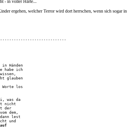
t - in voller Härte...
inder ergehen, welcher Terror wird dort herrschen, wenn sich sogar 
-----------------------------

 in Händen 

e habe ich 

wissen, 

ht glauben 

 Worte los 

i, was da 

t nicht 

t der 

vom dem, 

dann lest 

auf 
