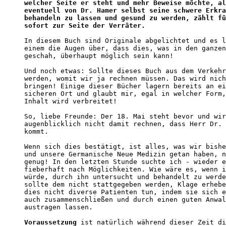
welcher Seite er steht und mehr Beweise möchte, al
eventuell von Dr. Hamer selbst seine schwere Erkra
behandeln zu lassen und gesund zu werden, zählt fü
sofort zur Seite der Verräter.
In diesem Buch sind Originale abgelichtet und es l
einem die Augen über, dass dies, was in den ganzen
geschah, überhaupt möglich sein kann!

Und noch etwas: Sollte dieses Buch aus dem Verkehr
werden, womit wir ja rechnen müssen. Das wird nich
bringen! Einige dieser Bücher lagern bereits an ei
sicheren Ort und glaubt mir, egal in welcher Form,
Inhalt wird verbreitet! 

So, liebe Freunde: Der 18. Mai steht bevor und wir
augenblicklich nicht damit rechnen, dass Herr Dr. 
kommt.

Wenn sich dies bestätigt, ist alles, was wir bishe
und unsere Germanische Neue Medizin getan haben, n
genug! In den letzten Stunde suchte ich - wieder e
fieberhaft nach Möglichkeiten. Wie wäre es, wenn i
würde, durch ihn untersucht und behandelt zu werde
sollte dem nicht stattgegeben werden, Klage erhebe
dies nicht diverse Patienten tun, indem sie sich e
auch zusammenschließen und durch einen guten Anwal
austragen lassen. 

Voraussetzung
 ist natürlich während dieser Zeit di