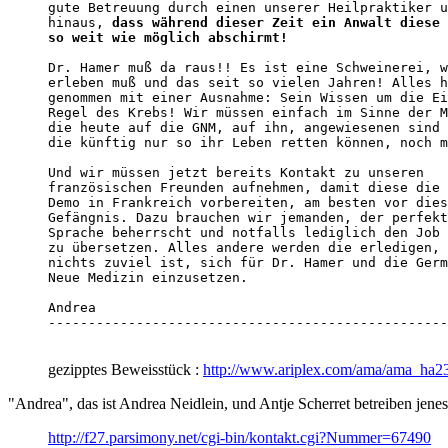
gute Betreuung durch einen unserer Heilpraktiker u
hinaus, 
dass während dieser Zeit ein Anwalt diese 
so weit wie möglich abschirmt!
Dr. Hamer muß da raus!! Es ist eine Schweinerei, w
erleben muß und das seit so vielen Jahren! Alles h
genommen mit einer Ausnahme: Sein Wissen um die Ei
Regel des Krebs! Wir müssen einfach im Sinne der M
die heute auf die GNM, auf ihn, angewiesenen sind 
die künftig nur so ihr Leben retten können, noch m
Und wir müssen jetzt bereits Kontakt zu unseren 

französischen Freunden aufnehmen, damit diese die 
Demo in Frankreich vorbereiten, am besten vor dies
Gefängnis. Dazu brauchen wir jemanden, der perfekt
Sprache beherrscht und notfalls lediglich den Job 
zu übersetzen. Alles andere werden die erledigen, 
nichts zuviel ist, sich für Dr. Hamer und die Germ
Neue Medizin einzusetzen. 

Andrea 

--------------------------------------------------
gezipptes Beweisstück :
http://www.ariplex.com/ama/ama_ha23
"Andrea", das ist Andrea Neidlein, und Antje Scherret betreiben jene
http://f27.parsimony.net/cgi-bin/kontakt.cgi?Nummer=67490