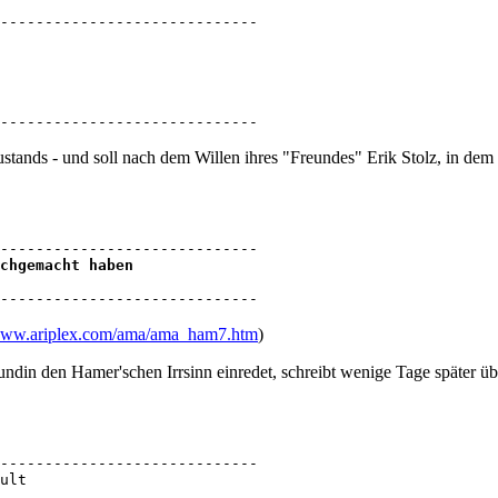
-----------------------------

-----------------------------
ustands - und soll nach dem Willen ihres "Freundes" Erik Stolz, in dem
------------------------------
/www.ariplex.com/ama/ama_ham7.htm
)
undin den Hamer'schen Irrsinn einredet, schreibt wenige Tage später übe
-----------------------------

ult 
