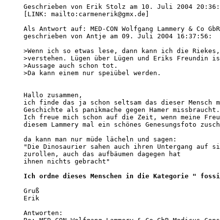
Geschrieben von Erik Stolz am 10. Juli 2004 20:36:
[LINK: mailto:carmenerik@gmx.de]

Als Antwort auf: MED-CON Wolfgang Lammery & Co GbR
geschrieben von Antje am 09. Juli 2004 16:37:56:

>Wenn ich so etwas lese, dann kann ich die Riekes,
>verstehen. Lügen über Lügen und Eriks Freundin is
>Aussage auch schon tot.

>Da kann einem nur speiübel werden.

Hallo zusammen,

ich finde das ja schon seltsam das dieser Mensch m
Geschichte als panikmache gegen Hamer missbraucht.

Ich freue mich schon auf die Zeit, wenn meine Freu
diesem Lammery mal ein schönes Genesungsfoto zusch
da kann man nur müde lächeln und sagen:

"Die Dinosaurier sahen auch ihren Untergang auf si
zurollen, auch das aufbäumen dagegen hat

ihnen nichts gebracht"

Ich ordne dieses Menschen in die Kategorie " fossi
Gruß

Erik 

Antworten:
