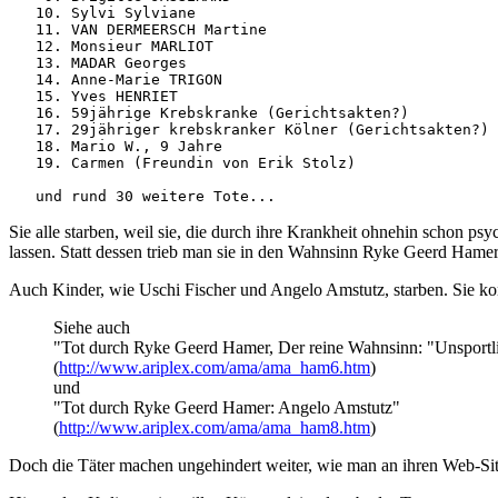
   10. Sylvi Sylviane

   11. VAN DERMEERSCH Martine

   12. Monsieur MARLIOT

   13. MADAR Georges

   14. Anne-Marie TRIGON

   15. Yves HENRIET

   16. 59jährige Krebskranke (Gerichtsakten?)

   17. 29jähriger krebskranker Kölner (Gerichtsakten?)

   18. Mario W., 9 Jahre

   19. Carmen (Freundin von Erik Stolz) 

   und rund 30 weitere Tote...
Sie alle starben, weil sie, die durch ihre Krankheit ohnehin schon 
lassen. Statt dessen trieb man sie in den Wahnsinn Ryke Geerd Hamer
Auch Kinder, wie Uschi Fischer und Angelo Amstutz, starben. Sie kon
Siehe auch
"Tot durch Ryke Geerd Hamer, Der reine Wahnsinn: "Unsportli
(
http://www.ariplex.com/ama/ama_ham6.htm
)
und
"Tot durch Ryke Geerd Hamer: Angelo Amstutz"
(
http://www.ariplex.com/ama/ama_ham8.htm
)
Doch die Täter machen ungehindert weiter, wie man an ihren Web-Sit