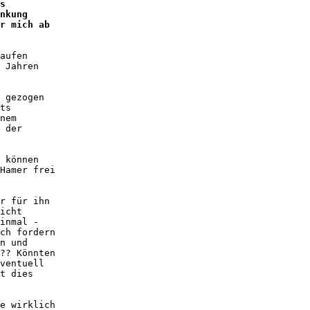
s 

nkung 

r mich ab 

aufen 

 Jahren 

 gezogen 

ts 

nem 

 der 

 können 

Hamer frei 

r für ihn 

icht 

inmal - 

ch fordern 

n und 

?? Könnten 

ventuell 

t dies 

e wirklich 
