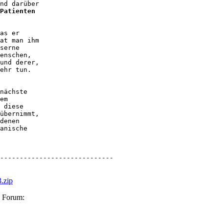
nd darüber 

Patienten 

as er 

at man ihm 

serne 

enschen, 

und derer, 

ehr tun. 

nächste 

em 

 diese 

übernimmt, 

denen 

anische 

-----------------------------
.zip
s Forum: