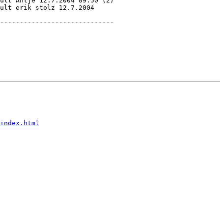
ult Antje 12.7.2004 09:50 (2) 

ult erik stolz 12.7.2004

-----------------------------
index.html