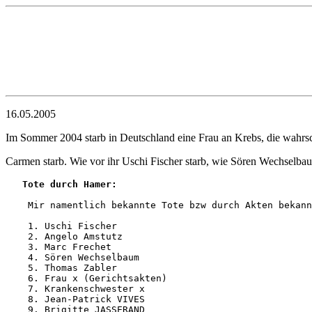
16.05.2005
Im Sommer 2004 starb in Deutschland eine Frau an Krebs, die wahrsc
Carmen starb. Wie vor ihr Uschi Fischer starb, wie Sören Wechselbaum
Tote durch Hamer:
    Mir namentlich bekannte Tote bzw durch Akten bekann
    1. Uschi Fischer 

    2. Angelo Amstutz

    3. Marc Frechet

    4. Sören Wechselbaum

    5. Thomas Zabler

    6. Frau x (Gerichtsakten)

    7. Krankenschwester x

    8. Jean-Patrick VIVES

    9. Brigitte JASSERAND
