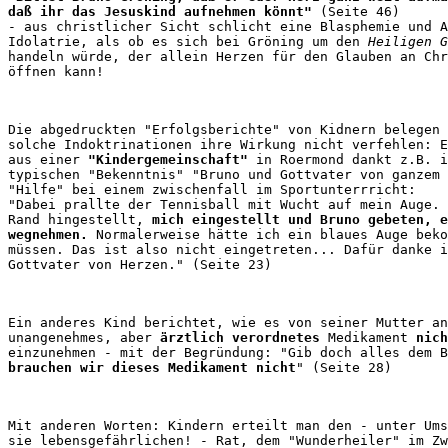
daß ihr das Jesuskind aufnehmen könnt"
 (Seite 46)

- aus christlicher Sicht schlicht eine Blasphemie und A
Idolatrie, als ob es sich bei Gröning um den 
Heiligen G
handeln würde, der allein Herzen für den Glauben an Chr
Die abgedruckten "Erfolgsberichte" von Kidnern belegen 
solche Indoktrinationen ihre Wirkung nicht verfehlen: E
aus einer 
"Kindergemeinschaft"
 in Roermond dankt z.B. i
typischen "Bekenntnis" "Bruno und Gottvater von ganzem 
"Hilfe" bei einem zwischenfall im Sportunterrricht: 

"Dabei prallte der Tennisball mit Wucht auf mein Auge. 
Rand hingestellt, 
mich eingestellt und Bruno gebeten, e
wegnehmen.
 Normalerweise hätte ich ein blaues Auge beko
müssen. Das ist also nicht eingetreten... Dafür danke i
Ein anderes Kind berichtet, wie es von seiner Mutter an
unangenehmes, aber 
ärztlich verordnetes
 Medikament 
nich
einzunehmen - mit der Begründung: "Gib doch alles dem B
brauchen wir dieses Medikament nicht
Mit anderen Worten: Kindern erteilt man den - unter Ums
sie lebensgefährlichen! - Rat, dem "Wunderheiler" im Zw