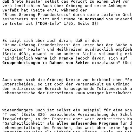
daß Grete Häusler selbst das Vorwort zu einem 1994 von 
veröffentlichten Buch über Gröning und seine Anhänger 

verfaßt hat (Seite 447), während der 

"Bruno-Gröning-Freundeskreis" durch seine Leiterin Gret
seinerseits mit Sitz und Stimme 
im Vorstand
 von Wiesend
Es zeigt sich aber auch daran, daß er den 

"Bruno-Gröning-Freundeskreis" dem Leser bei der Suche n
"seriösen" Heilern und Heilkreisen ausdrücklich 
empfieh
(Seite 498), obwohl er an anderer Stelle vollmundig erk
"Eindringlich 
warne
Gruppenheilungen im Rahmen von Sekten
Auch wenn sich die Gröning-Kreise von herkömmlichen "Se
unterscheiden, so ist doch der Personenkult um Gröning 
den medizinischen Bereich hinausgehende Totalanspruch a
Wiesendangers Buch ist selbst ein Beispiel für eine von
"Trend" (Seite 326) bezeichnete Vereinnahmung der Schul
fragwürdiges, in der Esoterik aber weit verbreitetes Ko
"Ganzheitlichkeit" als 
alles umfassendem Programm
 für d
Lebensgestaltung des Menschen, das weit über seine "gan