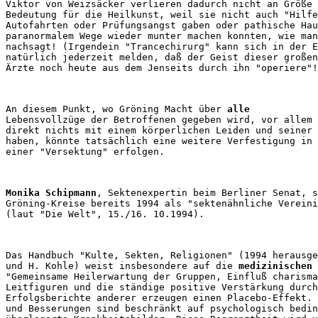
Viktor von Weizsäcker verlieren dadurch nicht an Größe 
Bedeutung für die Heilkunst, weil sie nicht auch "Hilfe
Autofahrten oder Prüfungsangst gaben oder pathische Hau
paranormalem Wege wieder munter machen konnten, wie man
nachsagt! (Irgendein "Trancechirurg" kann sich in der E
natürlich jederzeit melden, daß der Geist dieser großen
An diesem Punkt, wo Gröning Macht über 
alle
Lebensvollzüge der Betroffenen gegeben wird, vor allem 
direkt nichts mit einem körperlichen Leiden und seiner 
haben, könnte tatsächlich eine weitere Verfestigung in 
Monika Schipmann
, Sektenexpertin beim Berliner Senat, s
Gröning-Kreise bereits 1994 als "sektenähnliche Vereini
Das Handbuch "Kulte, Sekten, Religionen" (1994 herausge
und H. Kohle) weist insbesondere auf die 
medizinischen 
"Gemeinsame Heilerwartung der Gruppen, Einfluß charisma
Leitfiguren und die ständige positive Verstärkung durch
Erfolgsberichte anderer erzeugen einen Placebo-Effekt. 
und Besserungen sind beschränkt auf psychologisch bedin