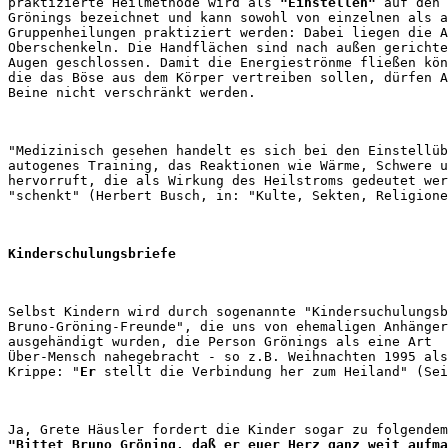
praktizierte Heilmethode wird als 
"Einstellen"
 auf den 
Grönings bezeichnet und kann sowohl von einzelnen als a
Gruppenheilungen praktiziert werden: Dabei liegen die A
Oberschenkeln. Die Handflächen sind nach außen gerichte
Augen geschlossen. Damit die Energieströnme fließen kön
die das Böse aus dem Körper vertreiben sollen, dürfen A
"Medizinisch gesehen handelt es sich bei den Einstellüb
autogenes Training, das Reaktionen wie Wärme, Schwere u
hervorruft, die als Wirkung des Heilstroms gedeutet wer
Kinderschulungsbriefe
Selbst Kindern wird durch sogenannte "Kindersuchulungsb
Bruno-Gröning-Freunde", die uns von ehemaligen Anhänger
ausgehändigt wurden, die Person Grönings als eine Art 

Über-Mensch nahegebracht - so z.B. Weihnachten 1995 als
Krippe: "
Er
"Bittet Bruno Gröning, daß er euer Herz ganz weit aufma