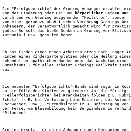
Die "Erfolgsberichte" der Gröning-Anhänger erzählen nic
von der Linderung oder Heilung 
körperlicher Leiden und 
durch den von Gröning ausgehenden "Heilstrom", sondern 
von einer geradezu abgöttischen 
Verehrung
 Grönings bei 
Anhängern, der verantwortlich gemacht wird für praktisc
jedes: So soll das bloße Denken an Gröning vor Blitzsch
Ob das Finden eines neuen Arbeitsplatzes nach langer Ar
Finden eines Kindergartenplatzes oder die Heilung eines
behandelten apathischen Hundes oder das Wachstum eines 
Gummibaums - für alles scheint Grönings Heilkraft zustä
Die neuesten "Erfolgsberichts"-Bände sind sogar in Rubr
um die Fülle des Stoffes zu gliedern: Auf die "Erfolgs-
"Teilerfolgsberichte" bei Krankheiten folgen z.B. Rubri
Schutz" (z.B. bei Verletzung beim Rasieren, bei Autounf
Hochwasser, usw.), "Fremdhilfen" (z.B. Befestigung von 
der Ferse, um Blasenbildung beim Bergwandern zu verhind
Gröning ersetzt für seine Anhänger ganze Kompanien von 
