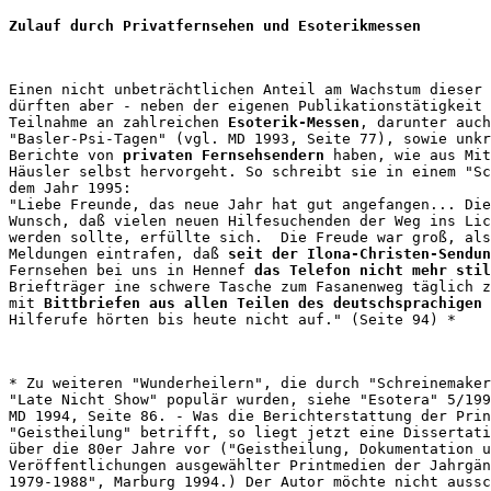
Zulauf durch Privatfernsehen und Esoterikmessen
Einen nicht unbeträchtlichen Anteil am Wachstum dieser 
dürften aber - neben der eigenen Publikationstätigkeit 
Teilnahme an zahlreichen 
Esoterik-Messen
, darunter auch
"Basler-Psi-Tagen" (vgl. MD 1993, Seite 77), sowie unkr
Berichte von 
privaten Fernsehsendern
 haben, wie aus Mit
Häusler selbst hervorgeht. So schreibt sie in einem "Sc
dem Jahr 1995: 

"Liebe Freunde, das neue Jahr hat gut angefangen... Die
Wunsch, daß vielen neuen Hilfesuchenden der Weg ins Lic
werden sollte, erfüllte sich.  Die Freude war groß, als
Meldungen eintrafen, daß 
seit der Ilona-Christen-Sendun
Fernsehen bei uns in Hennef 
das Telefon nicht mehr stil
Briefträger ine schwere Tasche zum Fasanenweg täglich z
mit 
Bittbriefen aus allen Teilen des deutschsprachigen 
* Zu weiteren "Wunderheilern", die durch "Schreinemaker
"Late Nicht Show" populär wurden, siehe "Esotera" 5/199
MD 1994, Seite 86. - Was die Berichterstattung der Prin
"Geistheilung" betrifft, so liegt jetzt eine Dissertati
über die 80er Jahre vor ("Geistheilung, Dokumentation u
Veröffentlichungen ausgewählter Printmedien der Jahrgän
1979-1988", Marburg 1994.) Der Autor möchte nicht aussc