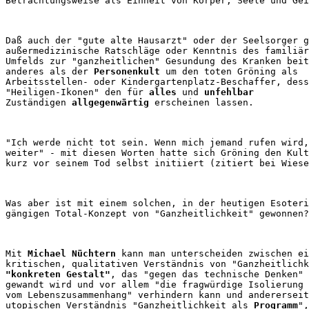
Daß auch der "gute alte Hausarzt" oder der Seelsorger g
außermedizinische Ratschläge oder Kenntnis des familiär
Umfelds zur "ganzheitlichen" Gesundung des Kranken beit
anderes als der 
Personenkult
 um den toten Gröning als 

Arbeitsstellen- oder Kindergartenplatz-Beschaffer, dess
"Heiligen-Ikonen" den für 
alles
 und 
unfehlbar
Zuständigen 
allgegenwärtig
"Ich werde nicht tot sein. Wenn mich jemand rufen wird,
weiter" - mit diesen Worten hatte sich Gröning den Kult
Was aber ist mit einem solchen, in der heutigen Esoteri
Mit 
Michael Nüchtern
 kann man unterscheiden zwischen ei
"konkreten Gestalt"
, das "gegen das technische Denken" 
gewandt wird und vor allem "die fragwürdige Isolierung 
vom Lebenszusammenhang" verhindern kann und andererseit
utopischen Verständnis "Ganzheitlichkeit als 
Programm
",