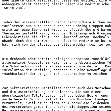
überlagerte Krankheitsbilder. Diese Begrenztheit wird v
Anhängern nicht gesehen; hierin liegt die medizinische 
Indem das wissenschaftlich nicht nachprüfbare Wirken vo
"Heilstrom" nun auch noch durch den Gröning-Gruppen nah
Ärzte auf 
eine Ebene
 mit wissenschaftlich überprüfbaren
Therapien gestellt wird, wird der 
Totalanspruch
 Gröning
Lebensbereiche bis hin zu den Zimmerpflanzen  nochmals 
obwohl doch die naturwissenschaftliche Medizin selbst s
hat, sich von der Utopie, daß 
alles machbar
Die drohende oder bereits erfolgte Rezeption "unerklärl
alternativer Angebote im Namen einer problematischen "G
die Schulmedizin ist daher keineswegs, wie der Arzt Kam
"Revolution der Medizin", sondern nur eine Neuauflage d
Zur sektiererischen Mentalität gehört auch das 
Verschwe
und die Unterschätzung der 
Gefahren
, die von einem 

übersteigerten Totalanspruch auf das Leben Betroffener 
wurde bereits Gröning selbst 1958 vom Münchner Landgeri
verurteilt, "weil er an einem an Tuberkulose leidenden 
Heilversprechen gemacht und 
durch die Suggestion
 seines
Heilungsversprechens die Behandlung durch einen Arzt ge