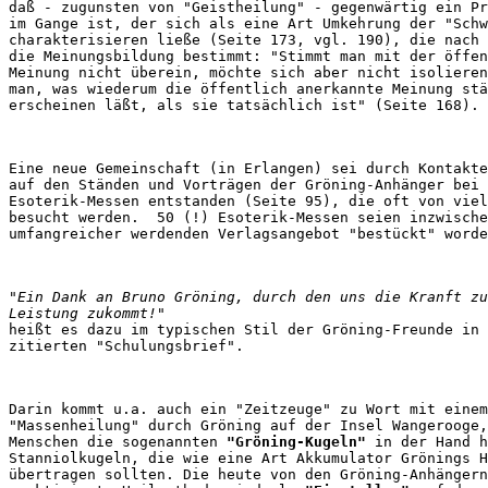
daß - zugunsten von "Geistheilung" - gegenwärtig ein Pr
im Gange ist, der sich als eine Art Umkehrung der "Schw
charakterisieren ließe (Seite 173, vgl. 190), die nach 
die Meinungsbildung bestimmt: "Stimmt man mit der öffen
Meinung nicht überein, möchte sich aber nicht isolieren
man, was wiederum die öffentlich anerkannte Meinung stä
Eine neue Gemeinschaft (in Erlangen) sei durch Kontakte
auf den Ständen und Vorträgen der Gröning-Anhänger bei 

Esoterik-Messen entstanden (Seite 95), die oft von viel
besucht werden.  50 (!) Esoterik-Messen seien inzwische
"Ein Dank an Bruno Gröning, durch den uns die Kranft zu
Leistung zukommt!"
heißt es dazu im typischen Stil der Gröning-Freunde in 
Darin kommt u.a. auch ein "Zeitzeuge" zu Wort mit einem
"Massenheilung" durch Gröning auf der Insel Wangerooge,
Menschen die sogenannten 
"Gröning-Kugeln"
 in der Hand h
Stanniolkugeln, die wie eine Art Akkumulator Grönings H
übertragen sollten. Die heute von den Gröning-Anhängern