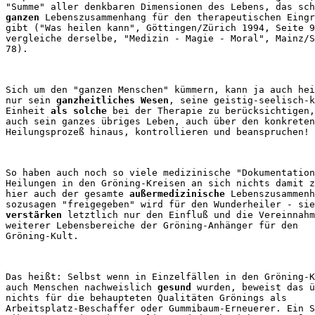
ganzen
 Lebenszusammenhang für den therapeutischen Eingr
gibt ("Was heilen kann", Göttingen/Zürich 1994, Seite 9
vergleiche derselbe, "Medizin - Magie - Moral", Mainz/S
Sich um den "ganzen Menschen" kümmern, kann ja auch hei
nur sein 
ganzheitliches Wesen
, seine geistig-seelisch-k
Einheit 
als solche
 bei der Therapie zu berücksichtigen,
auch sein ganzes übriges Leben, auch über den konkreten
So haben auch noch so viele medizinische "Dokumentation
Heilungen in den Gröning-Kreisen an sich nichts damit z
hier auch der gesamte 
außermedizinische
 Lebenszusammenh
verstärken
 letztlich nur den Einfluß und die Vereinnahm
weiterer Lebensbereiche der Gröning-Anhänger für den 

Das heißt: Selbst wenn in Einzelfällen in den Gröning-K
auch Menschen nachweislich 
gesund
 wurden, beweist das ü
nichts für die behaupteten Qualitäten Grönings als 

Arbeitsplatz-Beschaffer oder Gummibaum-Erneuerer. Ein S