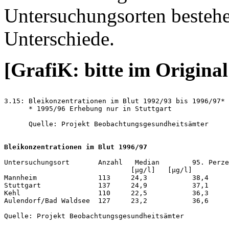
Untersuchungsorten bestehe
Unterschiede.
[GrafiK: bitte im Original
3.15: Bleikonzentrationen im Blut 1992/93 bis 1996/97*

      * 1995/96 Erhebung nur in Stuttgart

      Quelle: Projekt Beobachtungsgesundheitsämter

Bleikonzentrationen im Blut 1996/97
Untersuchungsort       Anzahl   Median        95. Perze
                               [µg/l]   [µg/l]

Mannheim               113     24,3           38,4

Stuttgart              137     24,9           37,1

Kehl                   110     22,5           36,3

Aulendorf/Bad Waldsee  127     23,2           36,6

Quelle: Projekt Beobachtungsgesundheitsämter
