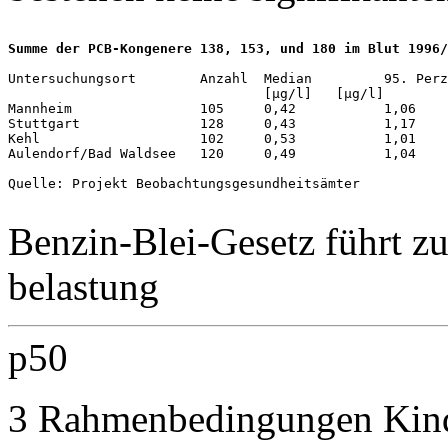
Summe der PCB-Kongenere 138, 153, und 180 im Blut 1996/
Untersuchungsort        Anzahl  Median         95. Perz
                                [µg/l]   [µg/l]

Mannheim                105     0,42           1,06

Stuttgart               128     0,43           1,17

Kehl                    102     0,53           1,01

Aulendorf/Bad Waldsee   120     0,49           1,04

Quelle: Projekt Beobachtungsgesundheitsämter

Benzin-Blei-Gesetz führt z
belastung
p50
3 Rahmenbedingungen Kind