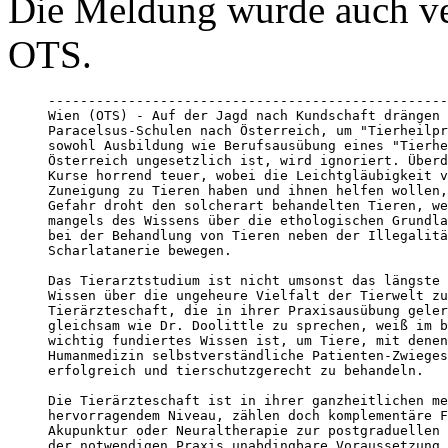
Die Meldung wurde auch ve
OTS.
--------------------------------------------------
Wien (OTS) - Auf der Jagd nach Kundschaft drängen 
Paracelsus-Schulen nach Österreich, um "Tierheilpr
sowohl Ausbildung wie Berufsausübung eines "Tierhe
Österreich ungesetzlich ist, wird ignoriert. Überd
Kurse horrend teuer, wobei die Leichtgläubigkeit v
Zuneigung zu Tieren haben und ihnen helfen wollen,
Gefahr droht den solcherart behandelten Tieren, we
mangels des Wissens über die ethologischen Grundla
bei der Behandlung von Tieren neben der Illegalitä
Scharlatanerie bewegen.

Das Tierarztstudium ist nicht umsonst das längste 
Wissen über die ungeheure Vielfalt der Tierwelt zu
Tierärzteschaft, die in ihrer Praxisausübung geler
gleichsam wie Dr. Doolittle zu sprechen, weiß im b
wichtig fundiertes Wissen ist, um Tiere, mit denen
Humanmedizin selbstverständliche Patienten-Zwieges
erfolgreich und tierschutzgerecht zu behandeln.

Die Tierärzteschaft ist in ihrer ganzheitlichen me
hervorragendem Niveau, zählen doch komplementäre F
Akupunktur oder Neuraltherapie zur postgraduellen 
der notwendigen Praxis unabdingbare Voraussetzung 