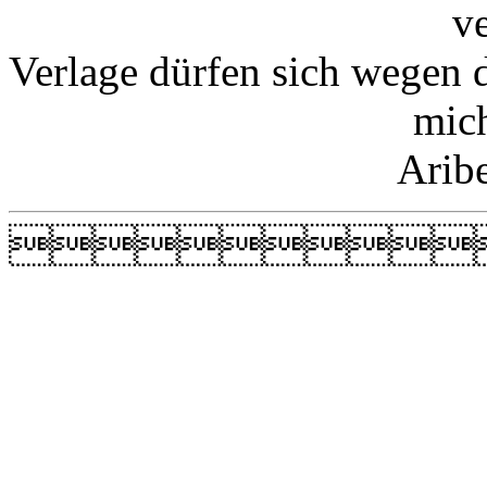
v
Verlage dürfen sich wegen 
mic
Arib
