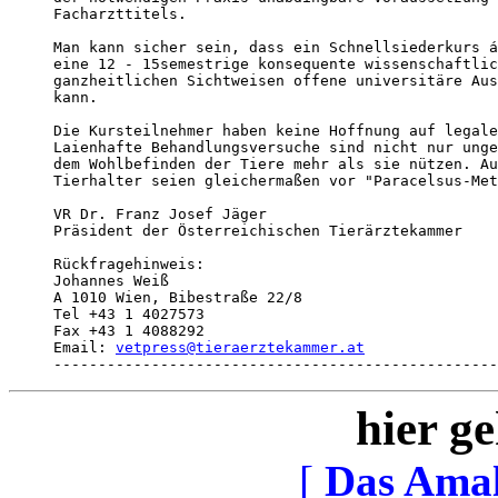
Facharzttitels.

Man kann sicher sein, dass ein Schnellsiederkurs á
eine 12 - 15semestrige konsequente wissenschaftlic
ganzheitlichen Sichtweisen offene universitäre Aus
kann.

Die Kursteilnehmer haben keine Hoffnung auf legale
Laienhafte Behandlungsversuche sind nicht nur unge
dem Wohlbefinden der Tiere mehr als sie nützen. Au
Tierhalter seien gleichermaßen vor "Paracelsus-Met
VR Dr. Franz Josef Jäger

Präsident der Österreichischen Tierärztekammer

Rückfragehinweis:

Johannes Weiß

A 1010 Wien, Bibestraße 22/8

Tel +43 1 4027573

Fax +43 1 4088292

Email: 
vetpress@tieraerztekammer.at
--------------------------------------------------
hier ge
[
Das Ama