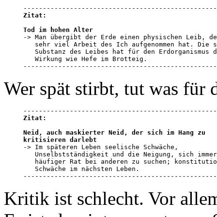
Zitat:
Tod im hohen Alter

-> Man übergibt der Erde einen physischen Leib, de
   sehr viel Arbeit des Ich aufgenommen hat. Die s
   Substanz des Leibes hat für den Erdorganismus d
   Wirkung wie Hefe im Brotteig.

--------------------------------------------------
Wer spät stirbt, tut was für
Zitat:
Neid, auch maskierter Neid, der sich im Hang zu 

kritisieren darlebt

-> Im späteren Leben seelische Schwäche, 

   Unselbstständigkeit und die Neigung, sich immer
   häufiger Rat bei anderen zu suchen; konstitutio
   Schwäche im nächsten Leben.

--------------------------------------------------
Kritik ist schlecht. Vor alle