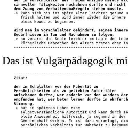
Wer im Vorschulalter aus freiem Antrieb heraus all
sinnvollen Tätigkeiten nachahmen durfte und nicht 
dem Zwang von Verhaltensmaßregeln stehen musste,

-> kann sich bis ins späte Alter leichter gesund u
   frisch halten und wird immer wieder die innere 
   etwas Neues zu beginnen.

Wird man im Vorschulalter gehindert, seinen innere
Bedürfnissen im Tun und Nachahmen zu folgen,

-> so verarmt die Seele leichter im Laufe des Lebe
   körperliche Gebrechen des Alters treten eher in
--------------------------------------------------
Das ist Vulgärpädagogik mi
Zitat:
Wer im Schulalter vor der Pubertät zu 

Persönlichkeiten als zu geliebten Autoritäten 

aufschauen durfte, wer Andacht vor den Wundern der
empfunden hat, wer beten lernen durfte in ehrfürch
Stimmung,

-> hat im späteren Leben eine 

   selbstverständliche Autorität und kann durch se
   bloße Anwesenheit hilfreich, ja segnend in der 

   Gemeinschaft wirken. Er ist dazu veranlagt, ein
   persönliches Verhältnis zur Wahrheit zu bekomme