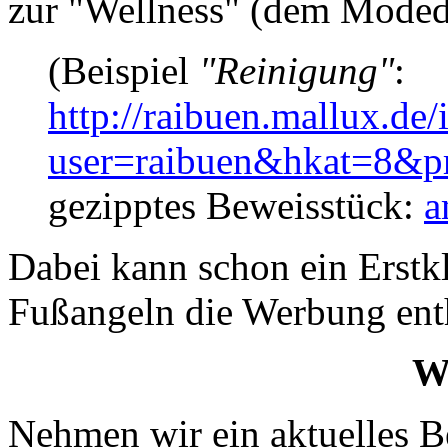
zur "Wellness" (dem Moded
(Beispiel
"Reinigung"
:
http://raibuen.mallux.de
user=raibuen&hkat=8&p
gezipptes Beweisstück:
a
Dabei kann schon ein Erstk
Fußangeln die Werbung enth
W
Nehmen wir ein aktuelles Be