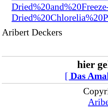
Dried%20and%20Freeze
Dried%20Chlorelia%20P
Aribert Deckers
hier ge
[
Das Ama
Copyr
Arib