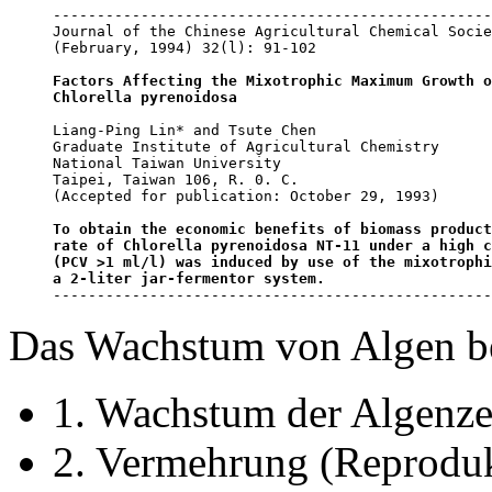
--------------------------------------------------
Journal of the Chinese Agricultural Chemical Socie
(February, 1994) 32(l): 91-102

Factors Affecting the Mixotrophic Maximum Growth o
Chlorella pyrenoidosa
Liang-Ping Lin* and Tsute Chen

Graduate Institute of Agricultural Chemistry

National Taiwan University

Taipei, Taiwan 106, R. 0. C.

(Accepted for publication: October 29, 1993)

To obtain the economic benefits of biomass product
rate of Chlorella pyrenoidosa NT-11 under a high c
(PCV >1 ml/l) was induced by use of the mixotrophi
a 2-liter jar-fermentor system.
--------------------------------------------------
Das Wachstum von Algen be
1. Wachstum der Algenze
2. Vermehrung (Reproduk