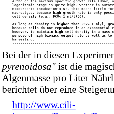
Although the maximum specific growth rate (Umax) o
logarithmic stage is quite high, whether in autotr
mixotrophic incubation(4,5), this means little for
microalgae, because 
high growth rate is only possi
cell density (e.g., PCV< 1 ml/l)
(6). 

As long as density is higher than PCV> 1 ml/l, gro
because cells do not reproduce in an exponential r
however, to maintain high cell density in a mass c
purpose of high biomass output rate as well as to 
harvesting.

-------------------------------------------------
Bei der in diesen Experime
pyrenoidosa"
ist die magis
Algenmasse pro Liter Nähr
berichtet über eine Steiger
http://www.cili-