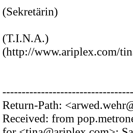
(Sekretärin)
(T.I.N.A.)
(http://www.ariplex.com/tin
---------------------------------
Return-Path: <arwed.wehr
Received: from pop.metron
for <tina@ariplex.com>; Sa