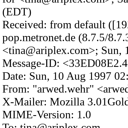
(EDT)
Received: from default ([1
pop.metronet.de (8.7.5/8.
<tina@ariplex.com>; Sun,
Message-ID: <33ED08E2.4
Date: Sun, 10 Aug 1997 02
From: "arwed.wehr" <arwe
X-Mailer: Mozilla 3.01Gold
MIME-Version: 1.0
To: tina@ariplex.com