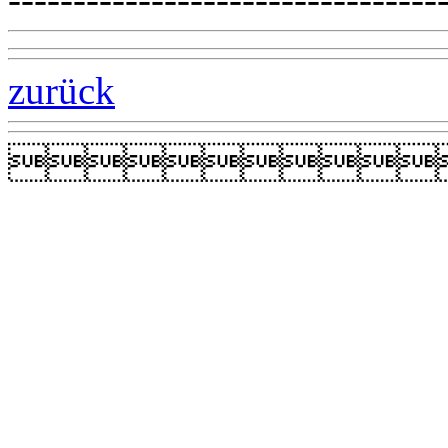
zurück
