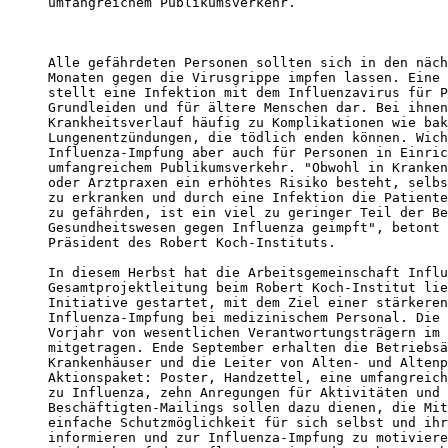
umfangreichem Publikumsverkehr.

Alle gefährdeten Personen sollten sich in den näch
Monaten gegen die Virusgrippe impfen lassen. Eine 
stellt eine Infektion mit dem Influenzavirus für P
Grundleiden und für ältere Menschen dar. Bei ihnen
Krankheitsverlauf häufig zu Komplikationen wie bak
Lungenentzündungen, die tödlich enden können. Wich
Influenza-Impfung aber auch für Personen in Einric
umfangreichem Publikumsverkehr. "Obwohl in Kranken
oder Arztpraxen ein erhöhtes Risiko besteht, selbs
zu erkranken und durch eine Infektion die Patiente
zu gefährden, ist ein viel zu geringer Teil der Be
Gesundheitswesen gegen Influenza geimpft", betont 
Präsident des Robert Koch-Instituts.

In diesem Herbst hat die Arbeitsgemeinschaft Influ
Gesamtprojektleitung beim Robert Koch-Institut lie
Initiative gestartet, mit dem Ziel einer stärkeren
Influenza-Impfung bei medizinischem Personal. Die 
Vorjahr von wesentlichen Verantwortungsträgern im 
mitgetragen. Ende September erhalten die Betriebsä
Krankenhäuser und die Leiter von Alten- und Altenp
Aktionspaket: Poster, Handzettel, eine umfangreich
zu Influenza, zehn Anregungen für Aktivitäten und 
Beschäftigten-Mailings sollen dazu dienen, die Mit
einfache Schutzmöglichkeit für sich selbst und ihr
informieren und zur Influenza-Impfung zu motiviere