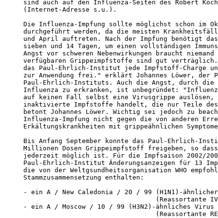
sind auch auf den Influenza-Seiten des Robert Koch
(Internet-Adresse s.u.).

Die Influenza-Impfung sollte möglichst schon im Ok
durchgeführt werden, da die meisten Krankheitsfäll
und April auftreten. Nach der Impfung benötigt das
sieben und 14 Tagen, um einen vollständigen Immuns
Angst vor schweren Nebenwirkungen braucht niemand 
verfügbaren Grippeimpfstoffe sind gut verträglich.
das Paul-Ehrlich-Institut jede Impfstoff-Charge un
zur Anwendung frei." erklärt Johannes Löwer, der P
Paul-Ehrlich-Instituts. Auch die Angst, durch die 
Influenza zu erkranken, ist unbegründet: "Influenz
auf keinen Fall selbst eine Virusgrippe auslösen, 
inaktivierte Impfstoffe handelt, die nur Teile des
betont Johannes Löwer. Wichtig sei jedoch zu beach
Influenza-Impfung nicht gegen die von anderen Erre
Erkältungskrankheiten mit grippeähnlichen Symptome
Bis Anfang September konnte das Paul-Ehrlich-Insti
Millionen Dosen Grippeimpfstoff freigeben, so dass
jederzeit möglich ist. Für die Impfsaison 2002/200
Paul-Ehrlich-Institut Änderungsanzeigen für 13 Imp
die von der Weltgsundheitsorganisation WHO empfohl
Stammzusammensetzung enthalten:

- ein A / New Caledonia / 20 / 99 (H1N1)-ähnlicher
                                  (Reassortante IV
- ein A / Moscow / 10 / 99 (H3N2)-ähnliches Virus 

                                  (Reassortante RE