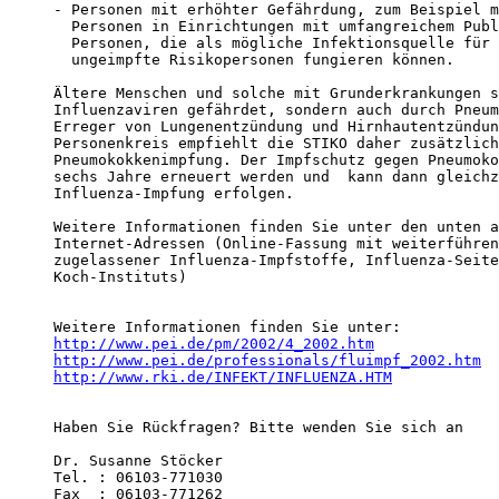
- Personen mit erhöhter Gefährdung, zum Beispiel m
  Personen in Einrichtungen mit umfangreichem Publ
  Personen, die als mögliche Infektionsquelle für 
  ungeimpfte Risikopersonen fungieren können.

Ältere Menschen und solche mit Grunderkrankungen s
Influenzaviren gefährdet, sondern auch durch Pneum
Erreger von Lungenentzündung und Hirnhautentzündun
Personenkreis empfiehlt die STIKO daher zusätzlich
Pneumokokkenimpfung. Der Impfschutz gegen Pneumoko
sechs Jahre erneuert werden und  kann dann gleichz
Influenza-Impfung erfolgen.

Weitere Informationen finden Sie unter den unten a
Internet-Adressen (Online-Fassung mit weiterführen
zugelassener Influenza-Impfstoffe, Influenza-Seite
Koch-Instituts)

http://www.pei.de/pm/2002/4_2002.htm
http://www.pei.de/professionals/fluimpf_2002.htm
http://www.rki.de/INFEKT/INFLUENZA.HTM
Haben Sie Rückfragen? Bitte wenden Sie sich an

Dr. Susanne Stöcker 

Tel. : 06103-771030 

Fax  : 06103-771262 
