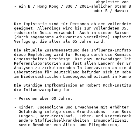
                                   abgeleitet von 
- ein B / Hong Kong / 330 / 2001-ähnlicher Stamm B
                                  oder B / Hawaii 
Die Impfstoffe sind für Personen ab dem vollendete
geeignet. Allerdings wird bis zum vollendeten 35. 
reduzierte Dosis verwendet. Auch in dieser Saison 
(durch sogenannte Adjuvantien verstärkte) Impfstof
Verfügung, die älter als 65 Jahre sind.

Die aktuelle Zusammensetzung des Influenza-Impfsto
diese Empfehlung wird für Europa durch die Kommiss
Gemeinschaften bestätigt. Die dazu notwendigen Inf
Referenzlaboratorien aus fast allen Ländern der Er
Analysen zu zirkulierenden Influenzaviren an die W
Laboratorien für Deutschland befinden sich im Robe
im Niedersächsischen Landesgesundheitsamt in Hanno
Die Ständige Impfkommission am Robert Koch-Institu
die Influenzaimpfung für 

- Personen über 60 Jahre,

- Kinder, Jugendliche und Erwachsene mit erhöhter 
  Gefährdung infolge eines Grundleidens - zum Beis
  Lungen-, Herz-Kreislauf-, Leber- und Nierenkrank
  andere Stoffwechselkrankheiten, Immundefizienz, 
  sowie Bewohner von Alten- und Pflegeheimen,
