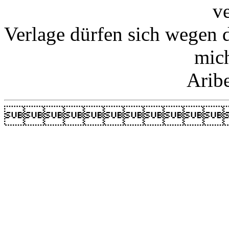
v
Verlage dürfen sich wegen 
mic
Arib
