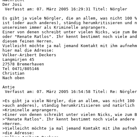
Der Josi

 Verfasst am: 07. März 2005 16:29:31 Titel: Nörgler

Es gibt ja viele Nörgler, die an allem, was nicht 100 %
ist (oder auch anderes), ständig herumkritisieren und n
unsereinen immer als Kriminelle anprangern.

Einer von denen schreibt unter vielen Nicks, wie zum Be
oder "Renate Ratlos". Ihr kennt bestimmt noch viele and
diesem feinen Herren.

Vielleicht möchte ja mal jemand Komtakt mit ihm aufnehm
hier mal die Adresse:

Volker-Aribert Deckers

Langmirjen 45

27578 Bremerhaven

Tel 0471/805146

Christian 

Nach oben

Antje

 Verfasst am: 07. März 2005 16:54:58 Titel: Re: Nörgler

>Es gibt ja viele Nörgler, die an allem, was nicht 100 
>auch anderes), ständig herumkritisieren und natürlich 
>Kriminelle anprangern.

>Einer von denen schreibt unter vielen Nicks, wie zum B
>"Renate Ratlos". Ihr kennt bestimmt noch viele andere 
>Herren.

>Vielleicht möchte ja mal jemand Komtakt mit ihm aufneh
>die Adresse:
