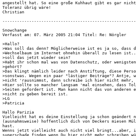
angestellt hat. So eine große Kuhhaut gibt es gar nicht
Toleranz übrig wäre!

Christian 

-------------------------------------------------------
Snowchange

Verfasst am: 07. März 2005 21:04 Titel: Re: Nörgler

>Hallo?

>Was soll das denn? Möglicherweise ist es ja so, dass d
>Wechselbaum im Internet ohnehin überall zu lesen ist..
>soll das jetzt wieder sein?

>Habt ihr schon mal was von Datenschutz, oder wenigsten
>gehört?

>Das klingt nämlich leider nach Anstiftung, diese Perso
>sonstwas. Wegen ein paar "lästiger Beiträge"? Antje, w
>nicht 'rausnimmst, dann schreibe ich hier nicht mehr, 
>Hier sollte so mancher langsam 'mal einsehen, dass Tol
>Seiten gefordert ist. Man kann nicht das von anderen e
>nicht zu geben bereit ist.

>LG

>Patricia

Hallo Parizia

Vielleicht hat es deine Einstellung ja schon geändert n
(ausnahmsweise) hoffentlich dich von Deckers miesen Mül
hast.

Wenns jetzt vielleicht auch nicht viel bringt...aber, i
superschade finden wenn Du hier nicht mehr schreiben wü