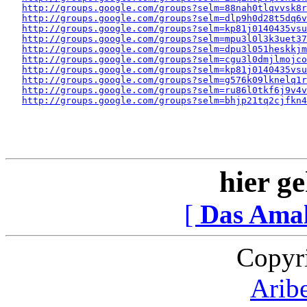
http://groups.google.com/groups?selm=88nah0tlqvvsk8
http://groups.google.com/groups?selm=dlp9h0d28t5dq6
http://groups.google.com/groups?selm=kp81j0140435vs
http://groups.google.com/groups?selm=mpu3l0l3k3uet3
http://groups.google.com/groups?selm=dpu3l051heskkj
http://groups.google.com/groups?selm=cgu3l0dmjlmojc
http://groups.google.com/groups?selm=kp81j0140435vs
http://groups.google.com/groups?selm=g576k09lknelq1
http://groups.google.com/groups?selm=ru86l0tkf6j9v4v
http://groups.google.com/groups?selm=bhjp21tq2cjfkn
hier ge
[
Das Ama
Copyr
Arib