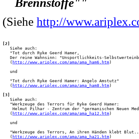
Brennstoffe""
(Siehe
http://www.ariplex
[2]

   Siehe auch:

   "Tot durch Ryke Geerd Hamer, 

   Der reine Wahnsinn: "Unsportlichkeits-Selbstwerteinb
   (
http://www.ariplex.com/ama/ama_ham6.htm
)

   und

   "Tot durch Ryke Geerd Hamer: Angelo Amstutz"

   (
http://www.ariplex.com/ama/ama_ham8.htm
)

[3]

   Siehe auch:

   "Werkzeuge des Terrors für Ryke Geerd Hamer: 

    Helmut Pilhar - Zentrum der "germanischen Neuen Med
   (
http://www.ariplex.com/ama/ama_ha12.htm
)

   und

   "Werkzeuge des Terrors, An ihren Händen klebt Blut..
   (
http://www.ariplex.com/ama/ama_ha21.htm
)
