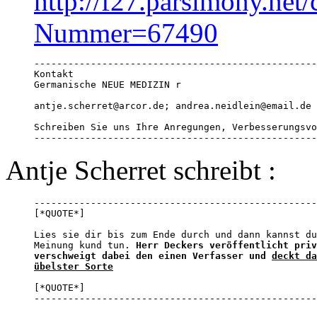
http://f27.parsimony.net/
Nummer=67490
--------------------------------------------------
Kontakt

Germanische NEUE MEDIZIN r 

antje.scherret@arcor.de; andrea.neidlein@email.de

Schreiben Sie uns Ihre Anregungen, Verbesserungsvo
--------------------------------------------------
Antje Scherret schreibt :
--------------------------------------------------
[*QUOTE*]

Lies sie dir bis zum Ende durch und dann kannst du
Meinung kund tun. 
Herr Deckers veröffentlicht priv
verschweigt dabei den einen Verfasser und 
deckt da
übelster Sorte
[*QUOTE*]

--------------------------------------------------