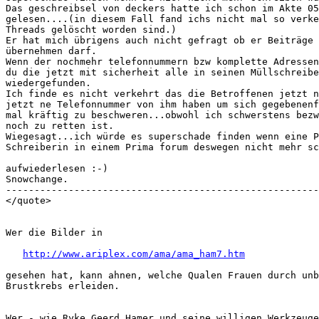
Das geschreibsel von deckers hatte ich schon im Akte 05
gelesen....(in diesem Fall fand ichs nicht mal so verke
Threads gelöscht worden sind.)

Er hat mich übrigens auch nicht gefragt ob er Beiträge 
übernehmen darf.

Wenn der nochmehr telefonnummern bzw komplette Adressen
du die jetzt mit sicherheit alle in seinen Müllschreibe
wiedergefunden.

Ich finde es nicht verkehrt das die Betroffenen jetzt n
jetzt ne Telefonnummer von ihm haben um sich gegebenenf
mal kräftig zu beschweren...obwohl ich schwerstens bezw
noch zu retten ist.

Wiegesagt...ich würde es superschade finden wenn eine P
Schreiberin in einem Prima forum deswegen nicht mehr sc
aufwiederlesen :-)

Snowchange.

-------------------------------------------------------
</quote>

Wer die Bilder in 

http://www.ariplex.com/ama/ama_ham7.htm
gesehen hat, kann ahnen, welche Qualen Frauen durch unb
Brustkrebs erleiden. 

Wer - wie Ryke Geerd Hamer und seine willigen Werkzeuge