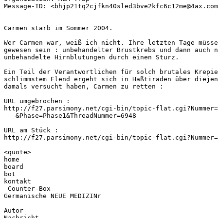
Message-ID: <bhjp21tq2cjfkn40sled3bve2kfc6c12me@4ax.com
Carmen starb im Sommer 2004. 

Wer Carmen war, weiß ich nicht. Ihre letzten Tage müsse
gewesen sein : unbehandelter Brustkrebs und dann auch n
unbehandelte Hirnblutungen durch einen Sturz.

Ein Teil der Verantwortlichen für solch brutales Krepie
schlimmstem Elend ergeht sich in Haßtiraden über diejen
damals versucht haben, Carmen zu retten :

URL umgebrochen :

http://f27.parsimony.net/cgi-bin/topic-flat.cgi?Nummer=
   &Phase=Phase1&ThreadNummer=6948

URL am Stück : 

http://f27.parsimony.net/cgi-bin/topic-flat.cgi?Nummer=
<quote> 

home 

board 

bot 

kontakt 

 Counter-Box 

Germanische NEUE MEDIZINr

Autor

Nachricht
