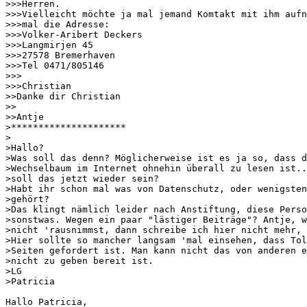
>>>Herren.

>>>Vielleicht möchte ja mal jemand Komtakt mit ihm aufn
>>>mal die Adresse:

>>>Volker-Aribert Deckers

>>>Langmirjen 45

>>>27578 Bremerhaven

>>>Tel 0471/805146

>>>

>>>Christian

>>Danke dir Christian 

>>

>>Antje

>*********************

>

>Hallo?

>Was soll das denn? Möglicherweise ist es ja so, dass d
>Wechselbaum im Internet ohnehin überall zu lesen ist..
>soll das jetzt wieder sein?

>Habt ihr schon mal was von Datenschutz, oder wenigsten
>gehört?

>Das klingt nämlich leider nach Anstiftung, diese Perso
>sonstwas. Wegen ein paar "lästiger Beiträge"? Antje, w
>nicht 'rausnimmst, dann schreibe ich hier nicht mehr, 
>Hier sollte so mancher langsam 'mal einsehen, dass Tol
>Seiten gefordert ist. Man kann nicht das von anderen e
>nicht zu geben bereit ist.

>LG

>Patricia

Hallo Patricia,
