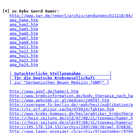
[4] zu Ryke Geerd Hamer:
http://www.swr.de/report/archiv/sendungen/021118/04/
ama_hame.htm
ama_ham2.htm
ama_ham5.htm
ama_ham6.htm
ama_ham7.htm
ama_ham8.htm
ama_ha11.htm
ama_ha12.htm
ama_ha21.htm
ama_ha22.htm
ama_ha24.htm
[ 
Gutachterliche Stellungnahme
            ]
[ 
für die Deutsche Krebsgesellschaft
      ]
[ zur "Germanischen Neuen Medizin (GNM)" ]
http://www.agpf.de/hamer1.htm
http://www.krebsinformation.de/body_therapie_nach_ha
http://www.aekstmk.or.at/medien/240597.htm
http://userpage.fu-berlin.de/~wahrheit/publikation/p
http://tv.orf.at/zur-sache/970914/fakten.htm
http://www.krebs-kompass.de/heilpraktiker_krebsthera
http://rhein-zeitung.de/old/97/08/21/topnews/hamer.h
http://rhein-zeitung.de/old/97/08/31/topnews/hamerur
http://195.170.124.152/archiv/1997/08/30/wel-970830.
http://www.tages-anzeiger.ch/archiv/97september/9709