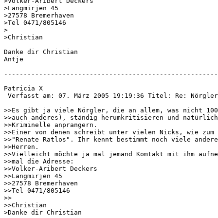
>Volker-Aribert Deckers

>Langmirjen 45

>27578 Bremerhaven

>Tel 0471/805146

>

>Christian

Danke dir Christian 

Antje 

-------------------------------------------------------
Patricia X

 Verfasst am: 07. März 2005 19:19:36 Titel: Re: Nörgler

>>Es gibt ja viele Nörgler, die an allem, was nicht 100
>>auch anderes), ständig herumkritisieren und natürlich
>>Kriminelle anprangern.

>>Einer von denen schreibt unter vielen Nicks, wie zum 
>>"Renate Ratlos". Ihr kennt bestimmt noch viele andere
>>Herren.

>>Vielleicht möchte ja mal jemand Komtakt mit ihm aufne
>>mal die Adresse:

>>Volker-Aribert Deckers

>>Langmirjen 45

>>27578 Bremerhaven

>>Tel 0471/805146

>>

>>Christian

>Danke dir Christian 
