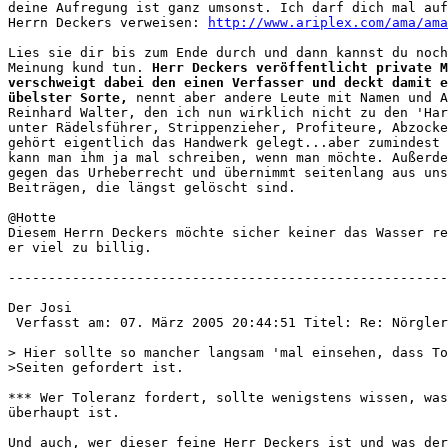
deine Aufregung ist ganz umsonst. Ich darf dich mal auf
Herrn Deckers verweisen: 
http://www.ariplex.com/ama/ama
Lies sie dir bis zum Ende durch und dann kannst du noch
Meinung kund tun. 
Herr Deckers veröffentlicht private M
verschweigt dabei den einen Verfasser und deckt damit e
übelster Sorte,
 nennt aber andere Leute mit Namen und A
Reinhard Walter, den ich nun wirklich nicht zu den 'Har
unter Rädelsführer, Strippenzieher, Profiteure, Abzocke
gehört eigentlich das Handwerk gelegt...aber zumindest 
kann man ihm ja mal schreiben, wenn man möchte. Außerde
gegen das Urheberrecht und übernimmt seitenlang aus uns
Beiträgen, die längst gelöscht sind.

@Hotte

Diesem Herrn Deckers möchte sicher keiner das Wasser re
er viel zu billig.

-------------------------------------------------------
Der Josi

 Verfasst am: 07. März 2005 20:44:51 Titel: Re: Nörgler

> Hier sollte so mancher langsam 'mal einsehen, dass To
>Seiten gefordert ist.

*** Wer Toleranz fordert, sollte wenigstens wissen, was
überhaupt ist.

Und auch, wer dieser feine Herr Deckers ist und was der