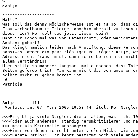
>

>Antje

*********************

Hallo?

Was soll das denn? Möglicherweise ist es ja so, dass di
Frau Wechselbaum im Internet ohnehin überall zu lesen i
diese hier? Wer soll das jetzt wieder sein?

Habt ihr schon mal was von Datenschutz, oder wenigstens
Anstand gehört?

Das klingt nämlich leider nach Anstiftung, diese Person
sonstwas. Wegen ein paar "lästiger Beiträge"? Antje, we
Adresse nicht 'rausnimmst, dann schreibe ich hier nicht
allem Verständnis!

Hier sollte so mancher langsam 'mal einsehen, dass Tole
Seiten gefordert ist. Man kann nicht das von anderen er
selbst nicht zu geben bereit ist.

LG

Patricia

-------------------------------------------------------
Antje       [1]

 Verfasst am: 07. März 2005 19:58:44 Titel: Re: Nörgler

>>>Es gibt ja viele Nörgler, die an allem, was nicht 10
>>>(oder auch anderes), ständig herumkritisieren und na
>>>immer als Kriminelle anprangern.

>>>Einer von denen schreibt unter vielen Nicks, wie zum
>>>"Renate Ratlos". Ihr kennt bestimmt noch viele ander